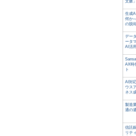
文脈」
生成
何か─
の脱
デー
ータ
AI活
San
AX
ト
AI
ウス
ネス
製造
適の
信託銀
リテ