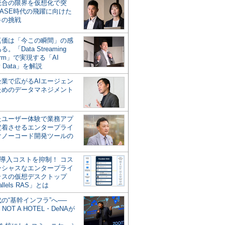
統合の限界を仮想化で突
ASE時代の飛躍に向けた
キの挑戦
の真価は「今この瞬間」の感
。「Data Streaming
form」で実現する「AI
y Data」を解説
企業で広がるAIエージェン
ためのデータマネジメント
？
たユーザー体験で業務アプ
定着させるエンタープライ
けノーコード開発ツールの
の導入コストを抑制！ コス
ンシャスなエンタープライ
ラスの仮想デスクトップ
allels RAS」とは
代の“基幹インフラ”へ──
NOT A HOTEL・DeNAが