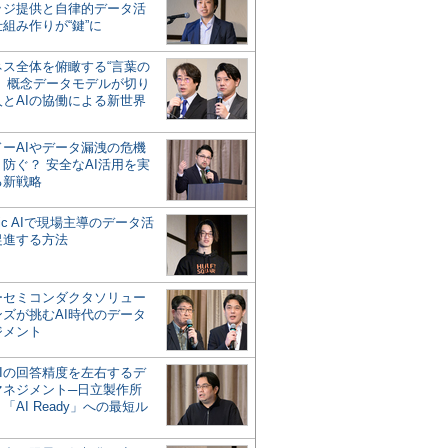
ッジ提供と自律的データ活
組み作りが“鍵”に
ネス全体を俯瞰する“言葉の
”、概念データモデルが切り
人とAIの協働による新世界
？
ドーAIやデータ漏洩の危機
防ぐ？ 安全なAI活用を実
る新戦略
ntic AIで現場主導のデータ活
促進する方法
ーセミコンダクタソリュー
ンズが挑むAI時代のデータ
ジメント
AIの回答精度を左右するデ
マネジメント─日立製作所
「AI Ready」への最短ル