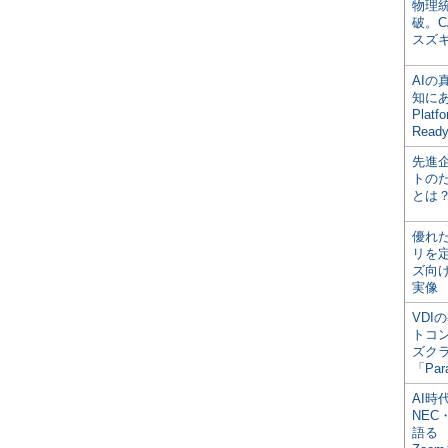
物理
破。C
スズ
AI
知にある
Plat
Read
先進
トの
とは
優れ
リを
ズ向
実像
VDI
トコ
ズク
「Par
AI時
NEC・
語る