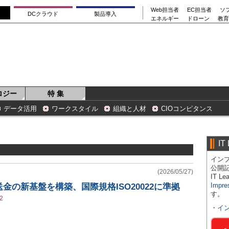
Web担当者
EC担当者
ソ
DCクラウド
製品導入
エネルギー
ドローン
教育
ロジー
特 集
データ活用
ワークスタイル
組織と人材
CIOコンピタンス
IT
インプ
公開
(2026/05/27)
IT 
Impre
金の新基盤を構築、国際規格ISO20022に準拠
す。
2
・
イ