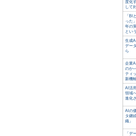
度化
して
「BI
った
年の
とい
生成
デー
ら
企業A
のか─
ティ
新機
AI
領域
進化
AI
タ継
織」
「デ