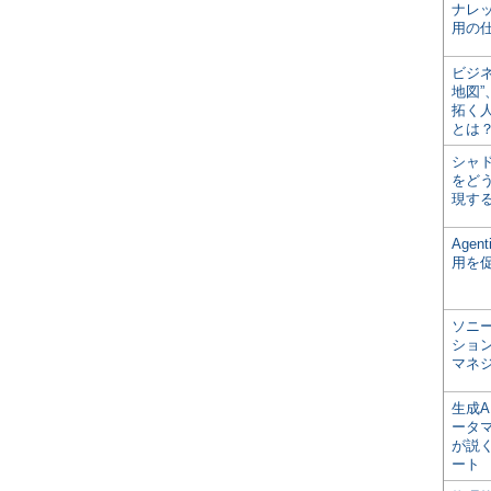
ナレ
用の仕
ビジ
地図
拓く
とは
シャ
をどう
現す
Age
用を
ソニ
ショ
マネ
生成
ータ
が説く
ート