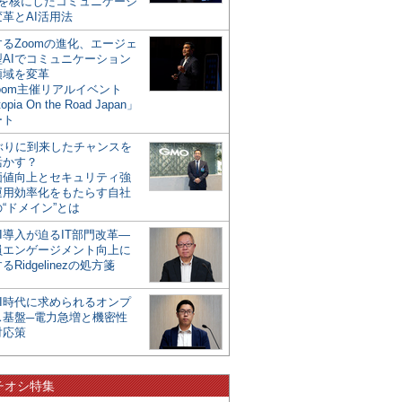
mを核にしたコミュニケーシ
革とAI活用法
るZoomの進化、エージェ
型AIでコミュニケーション
領域を変革
oom主催リアルイベント
opia On the Road Japan」
ート
年ぶりに到来したチャンスを
活かす？
価値向上とセキュリティ強
運用効率化をもたらす自社
“ドメイン”とは
I導入が迫るIT部門改革―
員エンゲージメント向上に
るRidgelinezの処方箋
AI時代に求められるオンプ
ス基盤─電力急増と機密性
対応策
チオシ特集