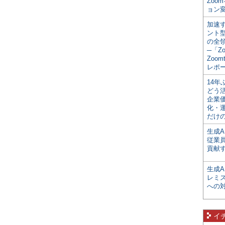
Zoo
ョン変
加速す
ント
の全
─「Z
Zoomt
レポ
14
どう
企業
化・
だけの
生成A
従業
貢献す
生成
レミ
への
イ