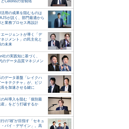
とCelonisの管制塔
AI活用の成果を阻むものは
AJSが説く、部門最適から
却と業務プロセス再設計
タエージェントが導く「デ
マネジメント」の民主化と
用の未来
san社の実践知に基づく、
時代のデータ品質マネジメン
対応のデータ基盤「レイクハ
アーキテクチャ」が、ビジ
成長を加速させる鍵に
業のAI導入を阻む「個別最
遺産」をどう打破するか
行の“雄”が目指す「セキュ
ィ・バイ・デザイン」。高