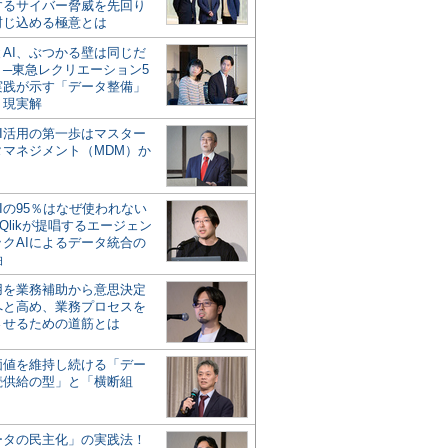
するサイバー脅威を先回り
封じ込める極意とは
とAI、ぶつかる壁は同じだ
」─東急レクリエーション5
実践が示す「データ整備」
う現実解
AI活用の第一歩はマスター
タマネジメント（MDM）か
Iの95％はなぜ使われない
Qlikが提唱するエージェン
ックAIによるデータ統合の
軸
活用を業務補助から意思決定
へと高め、業務プロセスを
させるための道筋とは
の価値を維持し続ける「デー
続供給の型」と「横断組
ータの民主化」の実践法！