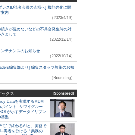
プレスID読者会員の皆様へ] 機能強化に関
ご案内
（2023/4/19）
の続きが読めないなどの不具合発生時の対
つきまして
（2022/12/14）
メンテナンスのお知らせ
（2022/10/14）
 Leaders編集部より] 編集スタッフ募集のお知
（Recruiting）
ピックス
[Sponsored]
eady Dataを実現するMDM
のポイント─サワイグルー
SOLが示すデータドリブン
の基盤
デモ”で終わるAIと、実務で
I─両者を分ける「業務の