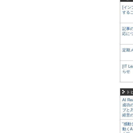
[イン
する
記事
応に
定期
[IT
らせ
ト
AI R
成功
プとJ
経営
“感動
動くA