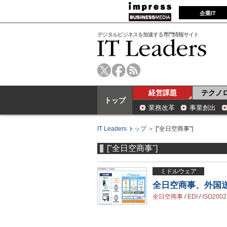
企業IT
デジタルビジネスを加速する専門情報サイト
経営課題
テクノ
トップ
業務改革
事業創出
IT Leaders トップ
＞ ["全日空商事"]
["全日空商事"]
ミドルウェア
全日空商事、外国送
全日空商事
/
EDI
/
ISO2002