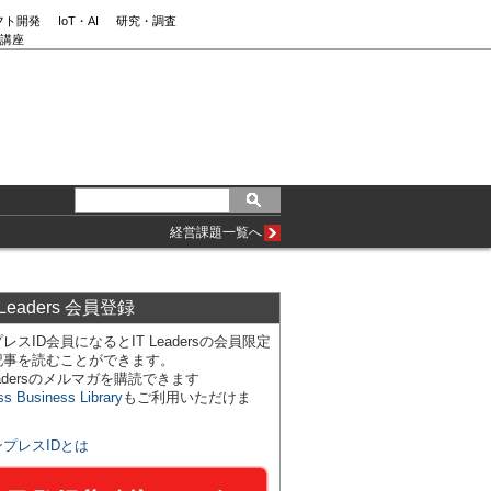
フト開発
IoT・AI
研究・調査
講座
経営課題一覧へ
 Leaders 会員登録
レスID会員になるとIT Leadersの会員限定
記事を読むことができます。
Leadersのメルマガを購読できます
ss Business Library
もご利用いただけま
ンプレスIDとは