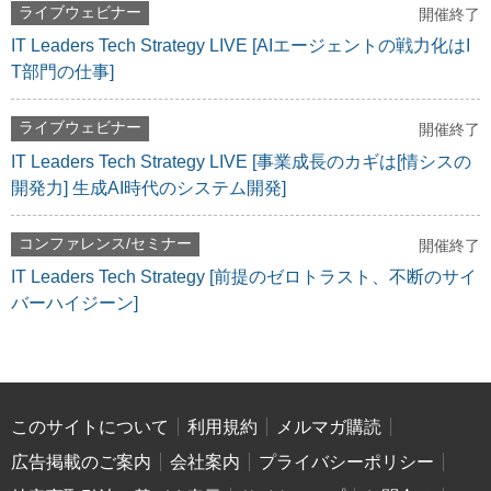
ライブウェビナー
開催終了
IT Leaders Tech Strategy LIVE [AIエージェントの戦力化はI
T部門の仕事]
ライブウェビナー
開催終了
IT Leaders Tech Strategy LIVE [事業成長のカギは[情シスの
開発力] 生成AI時代のシステム開発]
コンファレンス/セミナー
開催終了
IT Leaders Tech Strategy [前提のゼロトラスト、不断のサイ
バーハイジーン]
このサイトについて
利用規約
メルマガ購読
広告掲載のご案内
会社案内
プライバシーポリシー