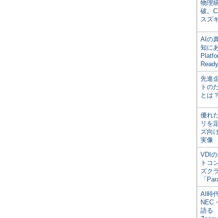
物理
破。C
スズ
AI
知にある
Plat
Read
先進
トの
とは
優れ
リを
ズ向
実像
VDI
トコ
ズク
「Par
AI時
NEC・
語る