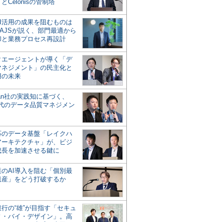
とCelonisの管制塔
AI活用の成果を阻むものは
AJSが説く、部門最適から
却と業務プロセス再設計
タエージェントが導く「デ
マネジメント」の民主化と
用の未来
san社の実践知に基づく、
時代のデータ品質マネジメン
対応のデータ基盤「レイクハ
アーキテクチャ」が、ビジ
成長を加速させる鍵に
業のAI導入を阻む「個別最
遺産」をどう打破するか
行の“雄”が目指す「セキュ
ィ・バイ・デザイン」。高