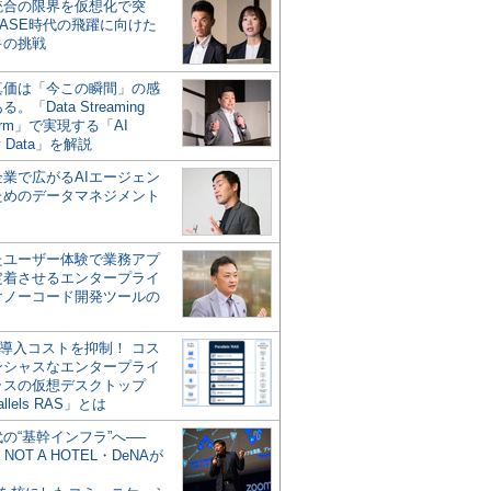
統合の限界を仮想化で突
ASE時代の飛躍に向けた
キの挑戦
の真価は「今この瞬間」の感
。「Data Streaming
form」で実現する「AI
y Data」を解説
企業で広がるAIエージェン
ためのデータマネジメント
？
たユーザー体験で業務アプ
定着させるエンタープライ
けノーコード開発ツールの
の導入コストを抑制！ コス
ンシャスなエンタープライ
ラスの仮想デスクトップ
allels RAS」とは
代の“基幹インフラ”へ──
NOT A HOTEL・DeNAが