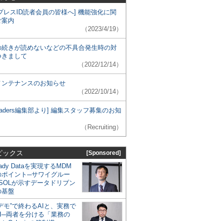
プレスID読者会員の皆様へ] 機能強化に関
ご案内
（2023/4/19）
の続きが読めないなどの不具合発生時の対
つきまして
（2022/12/14）
メンテナンスのお知らせ
（2022/10/14）
 Leaders編集部より] 編集スタッフ募集のお知
（Recruiting）
ピックス
[Sponsored]
eady Dataを実現するMDM
のポイント─サワイグルー
SOLが示すデータドリブン
の基盤
デモ”で終わるAIと、実務で
I─両者を分ける「業務の