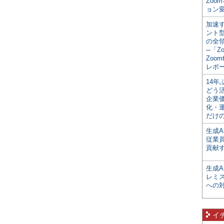
Zoo
ョン変
加速す
ント
の全
─「Z
Zoomt
レポ
14
どう
企業
化・
だけの
生成A
従業
貢献す
生成
レミ
への
イ