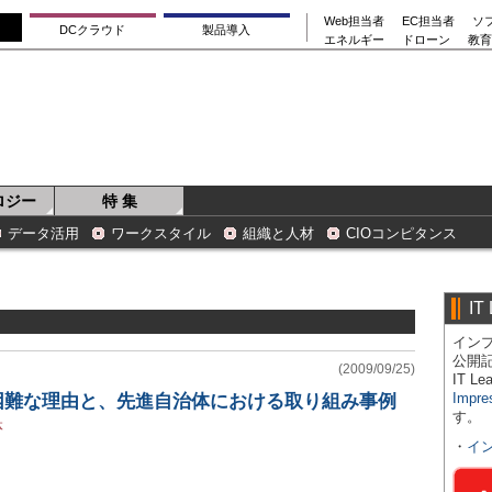
Web担当者
EC担当者
ソ
DCクラウド
製品導入
エネルギー
ドローン
教育
ロジー
特 集
データ活用
ワークスタイル
組織と人材
CIOコンピタンス
IT
インプ
公開
(2009/09/25)
IT 
Impre
が困難な理由と、先進自治体における取り組み事例
す。
体
・
イ