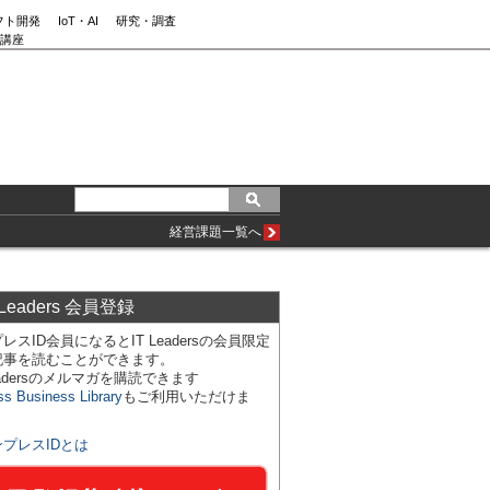
フト開発
IoT・AI
研究・調査
講座
経営課題一覧へ
 Leaders 会員登録
レスID会員になるとIT Leadersの会員限定
記事を読むことができます。
Leadersのメルマガを購読できます
ss Business Library
もご利用いただけま
ンプレスIDとは