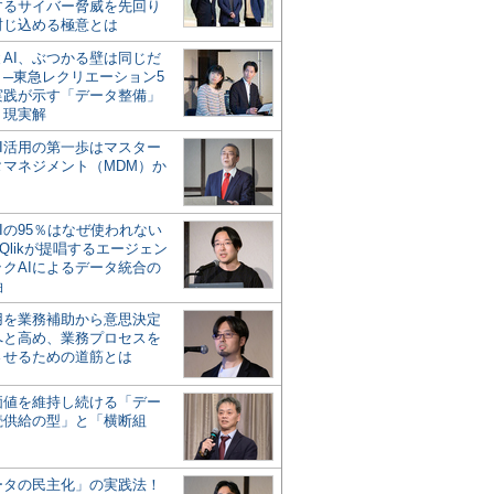
するサイバー脅威を先回り
封じ込める極意とは
とAI、ぶつかる壁は同じだ
」─東急レクリエーション5
実践が示す「データ整備」
う現実解
AI活用の第一歩はマスター
タマネジメント（MDM）か
Iの95％はなぜ使われない
Qlikが提唱するエージェン
ックAIによるデータ統合の
軸
活用を業務補助から意思決定
へと高め、業務プロセスを
させるための道筋とは
の価値を維持し続ける「デー
続供給の型」と「横断組
ータの民主化」の実践法！