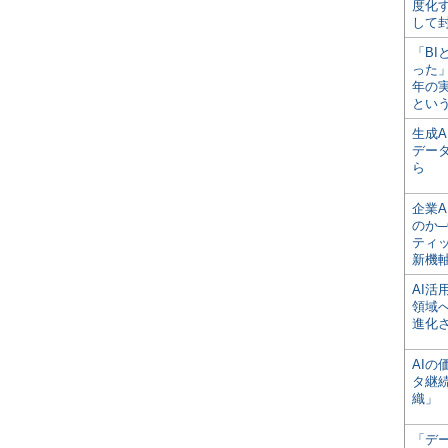
度化
して
「BI
った
年の
とい
生成
デー
ら
企業A
のか─
ティ
新機
AI
領域
進化
AI
タ継
織」
「デ