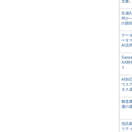
文脈」
生成
何か─
の脱
デー
ータ
AI活
San
AX
ト
AI
ウス
ネス
製造
適の
信託銀
リテ