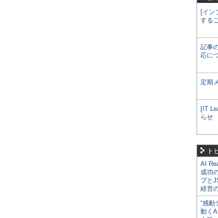
[イン
する
記事
応に
定期
[IT
らせ
ト
AI R
成功
プとJ
経営
“感動
動くA