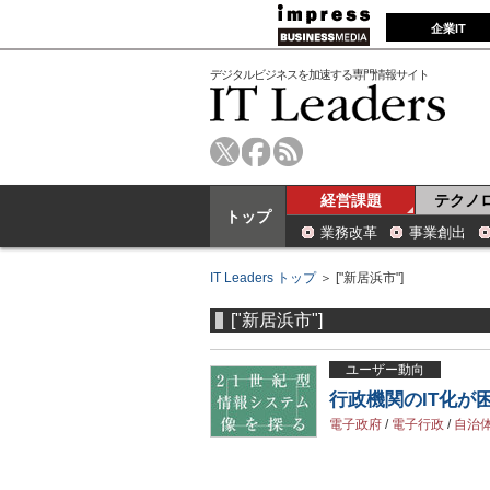
企業IT
デジタルビジネスを加速する専門情報サイト
経営課題
テクノ
トップ
業務改革
事業創出
IT Leaders トップ
＞ ["新居浜市"]
["新居浜市"]
ユーザー動向
行政機関のIT化
電子政府
/
電子行政
/
自治