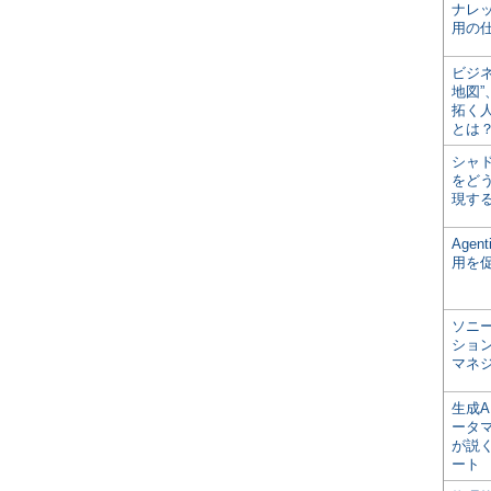
ナレ
用の仕
ビジ
地図
拓く
とは
シャ
をどう
現す
Age
用を
ソニ
ショ
マネ
生成
ータ
が説く
ート