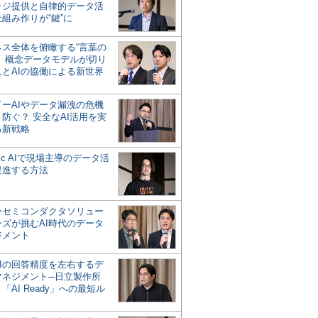
ッジ提供と自律的データ活
組み作りが“鍵”に
ネス全体を俯瞰する“言葉の
”、概念データモデルが切り
人とAIの協働による新世界
？
ドーAIやデータ漏洩の危機
防ぐ？ 安全なAI活用を実
る新戦略
ntic AIで現場主導のデータ活
促進する方法
ーセミコンダクタソリュー
ンズが挑むAI時代のデータ
ジメント
AIの回答精度を左右するデ
マネジメント─日立製作所
「AI Ready」への最短ル