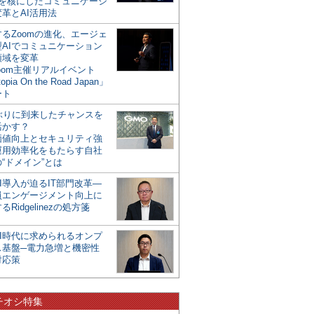
mを核にしたコミュニケーシ
革とAI活用法
るZoomの進化、エージェ
型AIでコミュニケーション
領域を変革
oom主催リアルイベント
opia On the Road Japan」
ート
年ぶりに到来したチャンスを
活かす？
価値向上とセキュリティ強
運用効率化をもたらす自社
“ドメイン”とは
I導入が迫るIT部門改革―
員エンゲージメント向上に
るRidgelinezの処方箋
AI時代に求められるオンプ
ス基盤─電力急増と機密性
対応策
チオシ特集