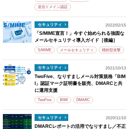
送信ドメイン認証
セキュリティ
2022/02/15
「S/MIME宣言！」今すぐ始められる強固な
メールセキュリティ導入ガイド［後編］
S/MIME
メールセキュリティ
標的型攻撃
セキュリティ
2021/10/13
TwoFive、なりすましメール対策規格「BIM
I」認証マーク証明書を販売、DMARCと共
に運用支援
TwoFive
BIMI
DMARC
セキュリティ
2020/11/10
DMARCレポートの活用でなりすまし／不正