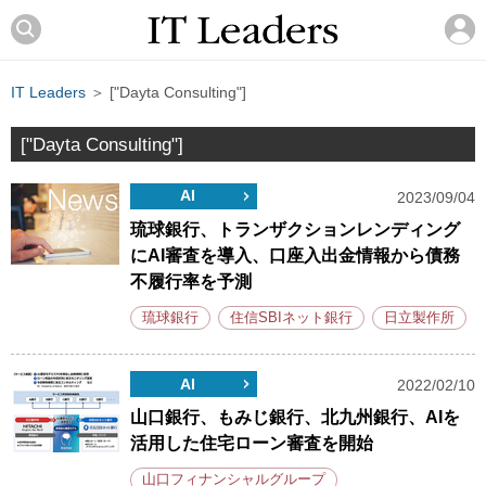
IT Leaders
＞ ["Dayta Consulting"]
["Dayta Consulting"]
AI
2023/09/04
琉球銀行、トランザクションレンディング
にAI審査を導入、口座入出金情報から債務
不履行率を予測
琉球銀行
住信SBIネット銀行
日立製作所
AI
2022/02/10
山口銀行、もみじ銀行、北九州銀行、AIを
活用した住宅ローン審査を開始
山口フィナンシャルグループ