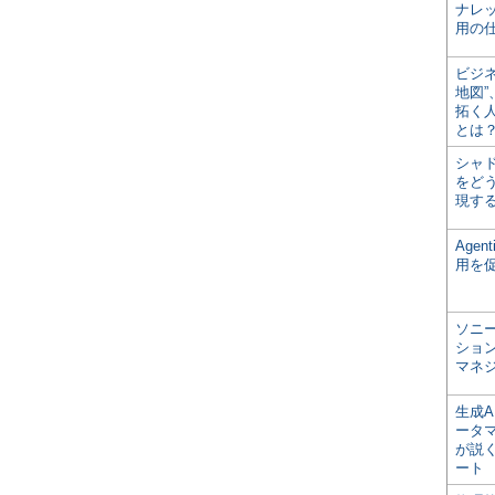
ナレ
用の仕
ビジ
地図
拓く
とは
シャ
をどう
現す
Age
用を
ソニ
ショ
マネ
生成
ータ
が説く
ート