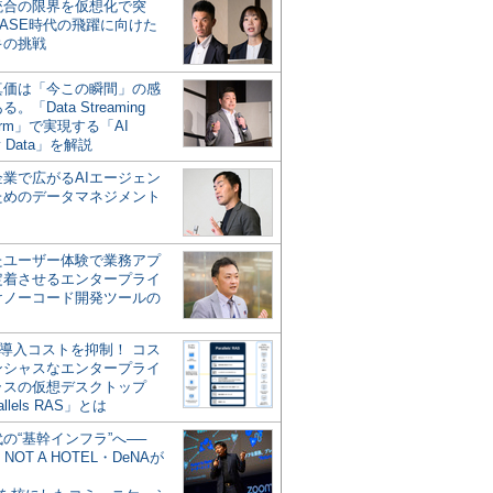
統合の限界を仮想化で突
ASE時代の飛躍に向けた
キの挑戦
の真価は「今この瞬間」の感
。「Data Streaming
form」で実現する「AI
y Data」を解説
企業で広がるAIエージェン
ためのデータマネジメント
？
たユーザー体験で業務アプ
定着させるエンタープライ
けノーコード開発ツールの
の導入コストを抑制！ コス
ンシャスなエンタープライ
ラスの仮想デスクトップ
allels RAS」とは
代の“基幹インフラ”へ──
NOT A HOTEL・DeNAが