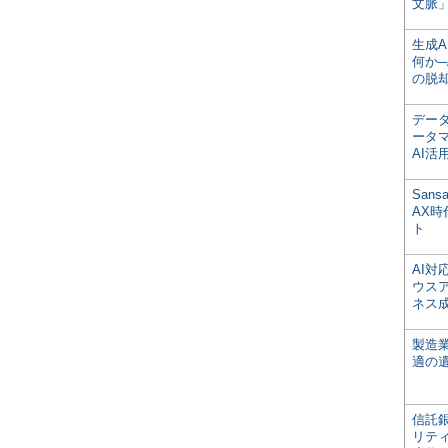
文脈」
生成
何か─
の脱
デー
ータ
AI活
San
AX
ト
AI
ウス
ネス
製造
適の
信託銀
リテ