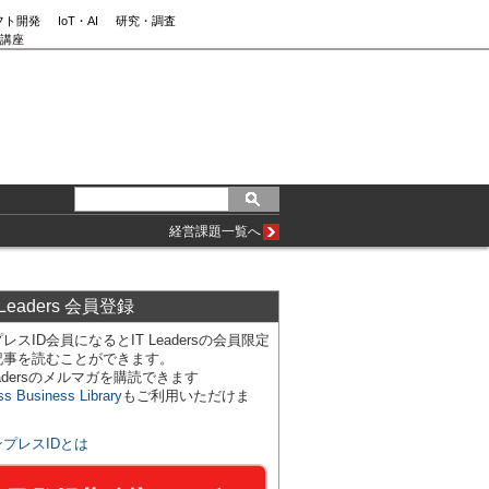
フト開発
IoT・AI
研究・調査
講座
経営課題一覧へ
 Leaders 会員登録
レスID会員になるとIT Leadersの会員限定
記事を読むことができます。
Leadersのメルマガを購読できます
ss Business Library
もご利用いただけま
ンプレスIDとは