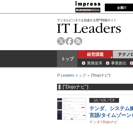
企業IT
デジタルビジネスを加速する専門情報サイト
経営課題
テクノ
トップ
業務改革
事業創出
IT Leaders トップ
＞ ["Dojoナビ"]
["Dojoナビ"]
UI／UX／CX
テンダ、システム操
言語/タイムゾーン
テンダ
/
Dojoナビ