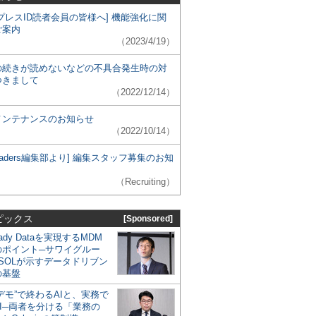
プレスID読者会員の皆様へ] 機能強化に関
ご案内
（2023/4/19）
の続きが読めないなどの不具合発生時の対
つきまして
（2022/12/14）
メンテナンスのお知らせ
（2022/10/14）
 Leaders編集部より] 編集スタッフ募集のお知
（Recruiting）
ピックス
[Sponsored]
eady Dataを実現するMDM
のポイント─サワイグルー
SOLが示すデータドリブン
の基盤
デモ”で終わるAIと、実務で
I─両者を分ける「業務の