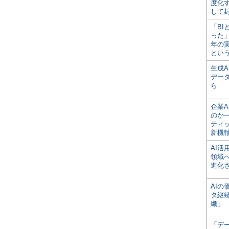
度化
して
「BI
った
年の
とい
生成
デー
ら
企業A
のか─
ティ
新機
AI
領域
進化
AI
タ継
織」
「デ