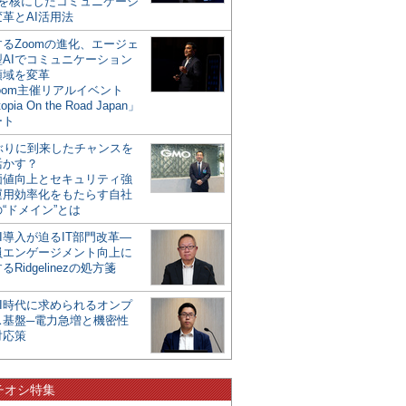
mを核にしたコミュニケーシ
革とAI活用法
るZoomの進化、エージェ
型AIでコミュニケーション
領域を変革
oom主催リアルイベント
opia On the Road Japan」
ート
年ぶりに到来したチャンスを
活かす？
価値向上とセキュリティ強
運用効率化をもたらす自社
“ドメイン”とは
I導入が迫るIT部門改革―
員エンゲージメント向上に
るRidgelinezの処方箋
AI時代に求められるオンプ
ス基盤─電力急増と機密性
対応策
チオシ特集