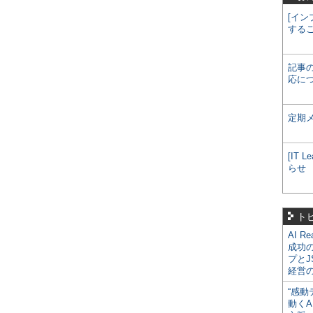
[イン
する
記事
応に
定期
[IT
らせ
ト
AI R
成功
プとJ
経営
“感動
動くA