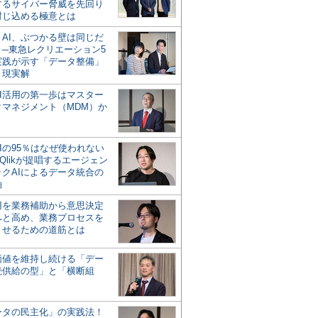
するサイバー脅威を先回り
封じ込める極意とは
とAI、ぶつかる壁は同じだ
」─東急レクリエーション5
実践が示す「データ整備」
う現実解
AI活用の第一歩はマスター
タマネジメント（MDM）か
Iの95％はなぜ使われない
Qlikが提唱するエージェン
ックAIによるデータ統合の
軸
活用を業務補助から意思決定
へと高め、業務プロセスを
させるための道筋とは
の価値を維持し続ける「デー
続供給の型」と「横断組
ータの民主化」の実践法！