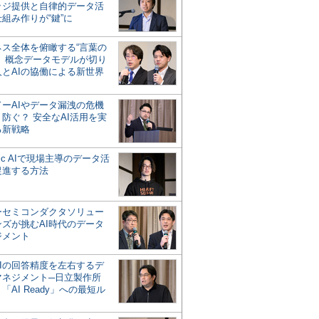
ッジ提供と自律的データ活
組み作りが“鍵”に
ネス全体を俯瞰する“言葉の
”、概念データモデルが切り
人とAIの協働による新世界
？
ドーAIやデータ漏洩の危機
防ぐ？ 安全なAI活用を実
る新戦略
ntic AIで現場主導のデータ活
促進する方法
ーセミコンダクタソリュー
ンズが挑むAI時代のデータ
ジメント
AIの回答精度を左右するデ
マネジメント─日立製作所
「AI Ready」への最短ル