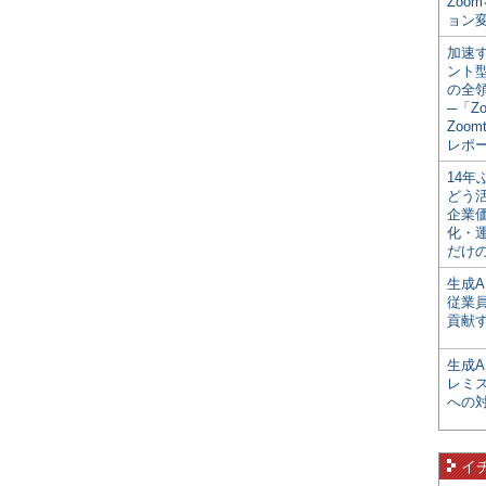
Zoo
ョン変
加速す
ント
の全
─「Z
Zoomt
レポ
14
どう
企業
化・
だけの
生成A
従業
貢献す
生成
レミ
への
イ