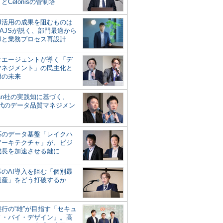
とCelonisの管制塔
AI活用の成果を阻むものは
AJSが説く、部門最適から
却と業務プロセス再設計
タエージェントが導く「デ
マネジメント」の民主化と
用の未来
san社の実践知に基づく、
時代のデータ品質マネジメン
対応のデータ基盤「レイクハ
アーキテクチャ」が、ビジ
成長を加速させる鍵に
業のAI導入を阻む「個別最
遺産」をどう打破するか
行の“雄”が目指す「セキュ
ィ・バイ・デザイン」。高