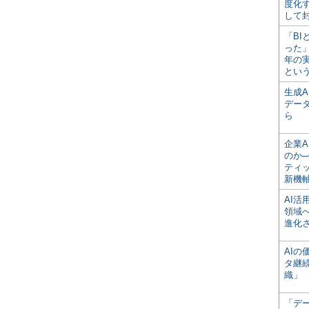
度化
して
「BI
った
年の
とい
生成
デー
ら
企業A
のか─
ティ
新機
AI
領域
進化
AI
タ継
織」
「デ