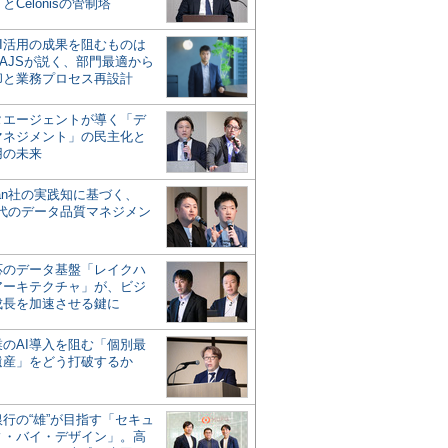
とCelonisの管制塔
AI活用の成果を阻むものは
AJSが説く、部門最適から
却と業務プロセス再設計
タエージェントが導く「デ
マネジメント」の民主化と
用の未来
san社の実践知に基づく、
時代のデータ品質マネジメン
対応のデータ基盤「レイクハ
アーキテクチャ」が、ビジ
成長を加速させる鍵に
業のAI導入を阻む「個別最
遺産」をどう打破するか
行の“雄”が目指す「セキュ
ィ・バイ・デザイン」。高