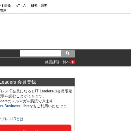
フト開発
IoT・AI
研究・調査
講座
経営課題一覧へ
 Leaders 会員登録
レスID会員になるとIT Leadersの会員限定
記事を読むことができます。
Leadersのメルマガを購読できます
ss Business Library
もご利用いただけま
ンプレスIDとは