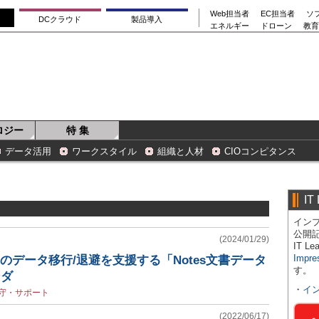
Web担当者
EC担当者
ソ
DCクラウド
製品導入
エネルギー
ドローン
教育
ロジー
特 集
データ活用
ワークスタイル
組織と人材
CIOコンピタンス
IT
インプ
公開
(2024/01/29)
IT 
Impre
oからのデータ移行/退避を支援する「Notes文書データ
す。
ンダ
・
イ
守・サポート
(2022/06/17)