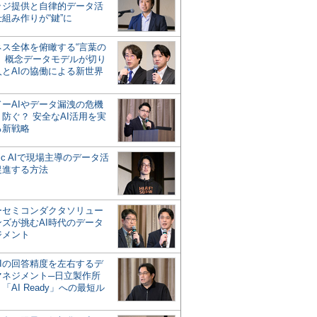
ッジ提供と自律的データ活
組み作りが“鍵”に
ネス全体を俯瞰する“言葉の
”、概念データモデルが切り
人とAIの協働による新世界
？
ドーAIやデータ漏洩の危機
防ぐ？ 安全なAI活用を実
る新戦略
ntic AIで現場主導のデータ活
促進する方法
ーセミコンダクタソリュー
ンズが挑むAI時代のデータ
ジメント
AIの回答精度を左右するデ
マネジメント─日立製作所
「AI Ready」への最短ル