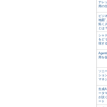
ナレ
用の仕
ビジ
地図
拓く
とは
シャ
をどう
現す
Age
用を
ソニ
ショ
マネ
生成
ータ
が説く
ート