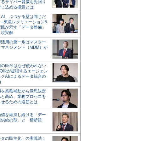
するサイバー脅威を先回り
封じ込める極意とは
とAI、ぶつかる壁は同じだ
」─東急レクリエーション5
実践が示す「データ整備」
う現実解
AI活用の第一歩はマスター
タマネジメント（MDM）か
Iの95％はなぜ使われない
Qlikが提唱するエージェン
ックAIによるデータ統合の
軸
活用を業務補助から意思決定
へと高め、業務プロセスを
させるための道筋とは
の価値を維持し続ける「デー
続供給の型」と「横断組
ータの民主化」の実践法！