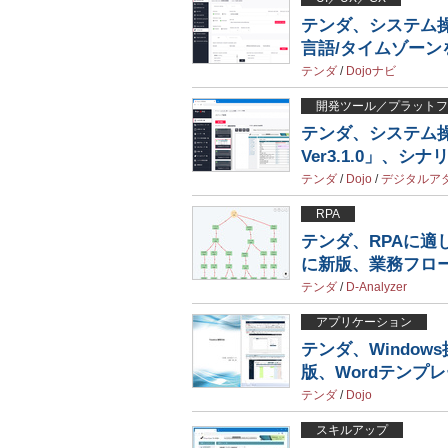
テンダ、システム操
言語/タイムゾーン
テンダ
/
Dojoナビ
開発ツール／プラットフ
テンダ、システム操
Ver3.1.0」、
テンダ
/
Dojo
/
デジタルア
RPA
テンダ、RPAに適し
に新版、業務フロ
テンダ
/
D-Analyzer
アプリケーション
テンダ、Windo
版、Wordテンプ
テンダ
/
Dojo
スキルアップ