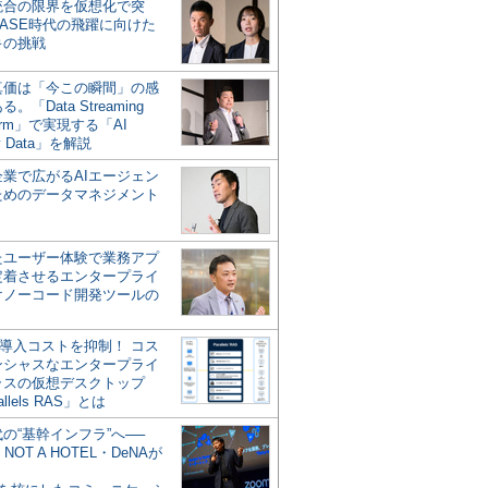
統合の限界を仮想化で突
ASE時代の飛躍に向けた
キの挑戦
の真価は「今この瞬間」の感
。「Data Streaming
form」で実現する「AI
y Data」を解説
企業で広がるAIエージェン
ためのデータマネジメント
？
たユーザー体験で業務アプ
定着させるエンタープライ
けノーコード開発ツールの
の導入コストを抑制！ コス
ンシャスなエンタープライ
ラスの仮想デスクトップ
allels RAS」とは
代の“基幹インフラ”へ──
NOT A HOTEL・DeNAが