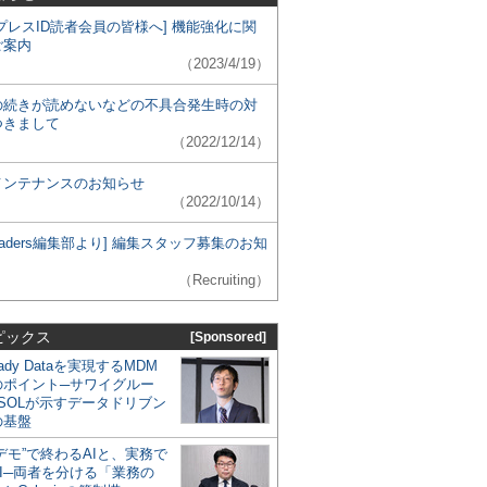
プレスID読者会員の皆様へ] 機能強化に関
ご案内
（2023/4/19）
の続きが読めないなどの不具合発生時の対
つきまして
（2022/12/14）
メンテナンスのお知らせ
（2022/10/14）
 Leaders編集部より] 編集スタッフ募集のお知
（Recruiting）
ピックス
[Sponsored]
eady Dataを実現するMDM
のポイント─サワイグルー
SOLが示すデータドリブン
の基盤
デモ”で終わるAIと、実務で
I─両者を分ける「業務の