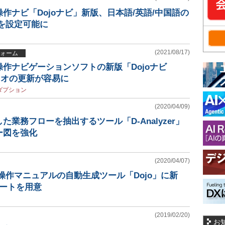
作ナビ「Dojoナビ」新版、日本語/英語/中国語の
を設定可能に
(2021/08/17)
ォーム
作ナビゲーションソフトの新版「Dojoナビ
シナリオの更新が容易に
ダプション
(2020/04/09)
た業務フローを抽出するツール「D-Analyzer」
ー図を強化
(2020/04/07)
ws操作マニュアルの自動生成ツール「Dojo」に新
レートを用意
(2019/02/20)
お