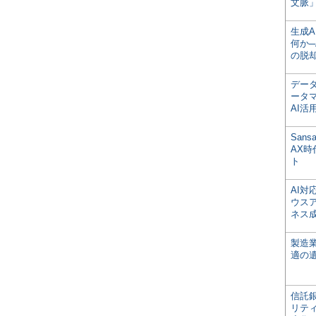
文脈」
生成
何か─
の脱
デー
ータ
AI活
San
AX
ト
AI
ウス
ネス
製造
適の
信託銀
リテ