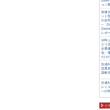
Zoo
ョン変
加速す
ント
の全
─「Z
Zoomt
レポ
14
どう
企業
化・
だけの
生成A
従業
貢献す
生成
レミ
への
イ