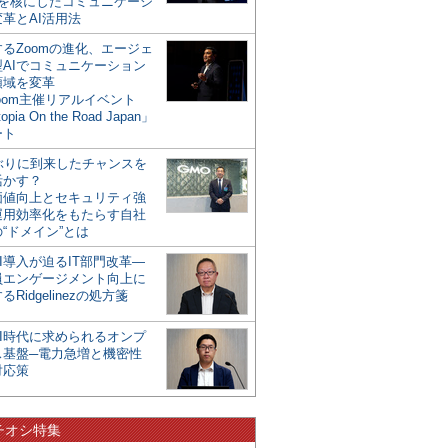
mを核にしたコミュニケーシ
革とAI活用法
るZoomの進化、エージェ
型AIでコミュニケーション
領域を変革
oom主催リアルイベント
opia On the Road Japan」
ート
年ぶりに到来したチャンスを
活かす？
価値向上とセキュリティ強
運用効率化をもたらす自社
“ドメイン”とは
I導入が迫るIT部門改革―
員エンゲージメント向上に
るRidgelinezの処方箋
AI時代に求められるオンプ
ス基盤─電力急増と機密性
対応策
チオシ特集