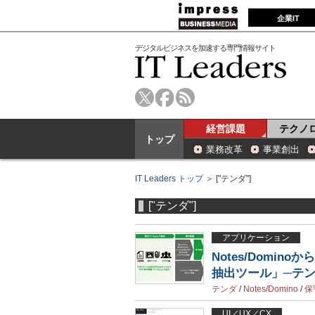
企業IT
デジタルビジネスを加速する専門情報サイト
経営課題
テクノ
トップ
業務改革
事業創出
IT Leaders トップ
＞ ["テンダ"]
["テンダ"]
アプリケーション
Notes/Domin
抽出ツール」─テ
テンダ
/
Notes/Domino
/
保
UI／UX／CX