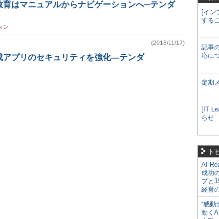
教育はマニュアルからナビゲーションへ─テンダ
[イン
する
ョン
(2016/11/17)
記事
応に
成アプリのセキュリティを強化―テンダ
定期
[IT
らせ
ト
AI R
成功
プとJ
経営
“感動
動くA