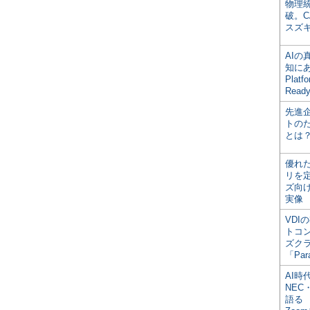
物理
破。C
スズ
AI
知にある
Plat
Read
先進
トの
とは
優れ
リを
ズ向
実像
VDI
トコ
ズク
「Par
AI時
NEC・
語る