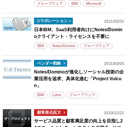
グループウェア
IBM
Microsoft
コラボレーション
2011/03/31
日本IBM、SaaS利用者向けにNotes/Domin
oクライアント・ライセンスを不要に
IBM
Notes/Domino
グループウェア
ベンダー戦略
2011/03/03
Notes/Dominoが進化しソーシャル技術の企
業活用を追求、具体化進む「Project Vulcu
n」
IBM
Lotus
グループウェア
顧客接点拡大
2010/12/22
サービス品質と顧客満足度の向上を目指し2