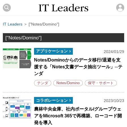
IT Leaders
＞ ["Notes/Domino"]
["Notes/Domino"]
アプリケーション
2024/01/29
Notes/Dominoからのデータ移行/退避を支
援する「Notes文書データ抽出ツール」─テ
ンダ
テンダ
Notes/Domino
保守・サポート
コラボレーション
2023/10/23
農林中央金庫、社内ポータル/グループウェ
アをMicrosoft 365で再構築、ローコード開
発を導入