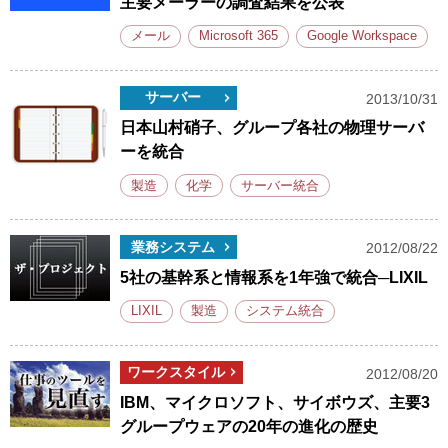
主要メーラーの調査結果を公表
メール
Microsoft 365
Google Workspace
サーバー
2013/10/31
日本山村硝子、グループ各社の物理サーバ
ーを統合
製造
化学
サーバー統合
業務システム
2012/08/22
5社の基幹系と情報系を1年強で統合─LIXIL
LIXIL
製造
システム統合
ワークスタイル
2012/08/20
IBM、マイクロソフト、サイボウズ、主要3
グループウェアの20年の進化の歴史