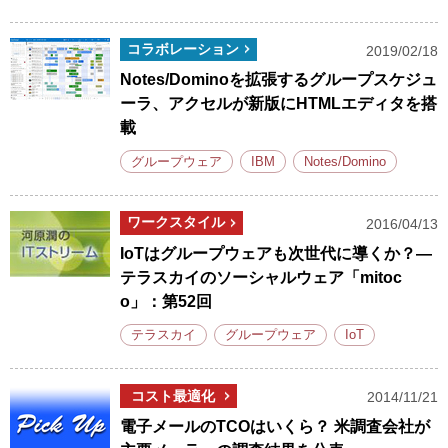
コラボレーション
2019/02/18
Notes/Dominoを拡張するグループスケジュ
ーラ、アクセルが新版にHTMLエディタを搭
載
グループウェア
IBM
Notes/Domino
ワークスタイル
2016/04/13
IoTはグループウェアも次世代に導くか？―
テラスカイのソーシャルウェア「mitoc
o」：第52回
テラスカイ
グループウェア
IoT
コスト最適化
2014/11/21
電子メールのTCOはいくら？ 米調査会社が