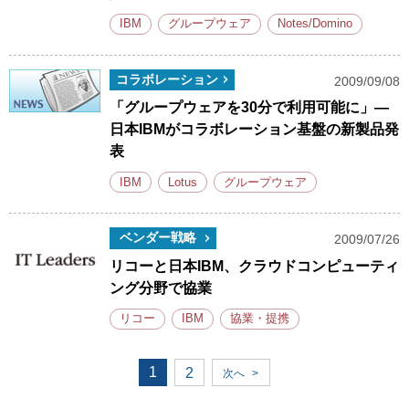
IBM
グループウェア
Notes/Domino
コラボレーション
2009/09/08
「グループウェアを30分で利用可能に」―
日本IBMがコラボレーション基盤の新製品発
表
IBM
Lotus
グループウェア
ベンダー戦略
2009/07/26
リコーと日本IBM、クラウドコンピューティ
ング分野で協業
リコー
IBM
協業・提携
1
2
次へ
>