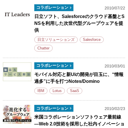
コラボレーション
2010/07/22
日立ソフト、Salesforceのクラウド基盤とS
NSを利用した次世代型グループウェアを提
供
日立ソリューションズ
Salesforce
Chatter
コラボレーション
2010/03/01
モバイル対応と新UIの開発が目玉に、“情報
過多”に手を打つNotes/Domino
IBM
Lotus
SaaS
コラボレーション
2010/02/23
米国コラボレーションソフトウェア最前線
―Web 2.0技術を採用した社内イノベーショ