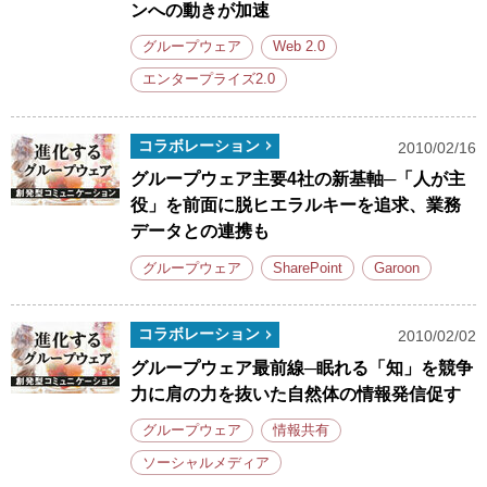
ンへの動きが加速
グループウェア
Web 2.0
エンタープライズ2.0
コラボレーション
2010/02/16
グループウェア主要4社の新基軸─「人が主
役」を前面に脱ヒエラルキーを追求、業務
データとの連携も
グループウェア
SharePoint
Garoon
コラボレーション
2010/02/02
グループウェア最前線─眠れる「知」を競争
力に肩の力を抜いた自然体の情報発信促す
グループウェア
情報共有
ソーシャルメディア