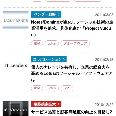
ベンダー戦略
2011/03/03
Notes/Dominoが進化しソーシャル技術の企
業活用を追求、具体化進む「Project Vulcu
n」
IBM
Lotus
グループウェア
コラボレーション
2011/02/15
個人のナレッジを共有し、企業の総合力を
高めるLotusのソーシャル・ソフトウェアと
は
IBM
Lotus
SNS
顧客接点拡大
2010/12/22
サービス品質と顧客満足度の向上を目指し2