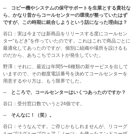
─ コピー機やシステムの保守サポートを生業とする貴社な
ら、かなり昔からコールセンターの環境が整っていたはず
ですが、この時期に統合しようという話になった理由は？
谷口
：実は今までは新商品をリリースする度にコールセン
ター“もどき”を作っていたのです。これはこれで商品ごとに
最適化してあったのですが、個別に組織や場所を設けるも
のだから、あちこちでコストが発生していた。
野澤
：それに、最近は年間5〜6種類の新サービスを出して
いますので、その都度電話番号を決めてコールセンターを
用意するやり方は、もう限界でした。
─ ところで、コールセンターはいくつあったのですか？
谷口
：受付窓口数でいうと24個です。
─ そんなに！（笑）。
谷口
：そうなんです。ご存じかもしれませんが、リコーグ
ループはグループウェア「ノーツ」を使ったエンドユーザ