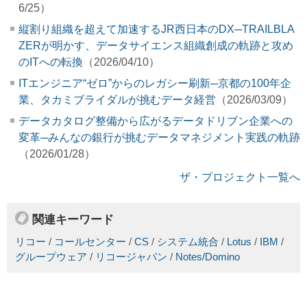
6/25）
縦割り組織を超えて加速するJR西日本のDX─TRAILBLA
ZERが明かす、データサイエンス組織創成の軌跡と攻め
のITへの転換
（2026/04/10）
ITエンジニア“ゼロ”からのレガシー刷新─京都の100年企
業、タカミブライダルが挑むデータ経営
（2026/03/09）
データカタログ整備から広がるデータドリブン企業への
変革─みんなの銀行が挑むデータマネジメント実践の軌跡
（2026/01/28）
ザ・プロジェクト一覧へ
関連キーワード
リコー
/
コールセンター
/
CS
/
システム統合
/
Lotus
/
IBM
/
グループウェア
/
リコージャパン
/
Notes/Domino