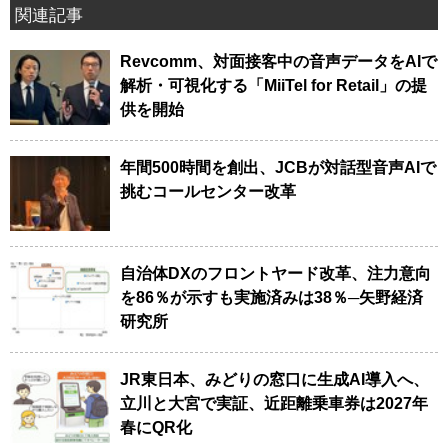
関連記事
Revcomm、対面接客中の音声データをAIで
解析・可視化する「MiiTel for Retail」の提
供を開始
年間500時間を創出、JCBが対話型音声AIで
挑むコールセンター改革
自治体DXのフロントヤード改革、注力意向
を86％が示すも実施済みは38％─矢野経済
研究所
JR東日本、みどりの窓口に生成AI導入へ、
立川と大宮で実証、近距離乗車券は2027年
春にQR化