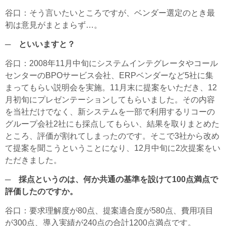
谷口
：そう言いたいところですが、ベンダー選定のとき最
初は意見がまとまらず…。
─ といいますと？
谷口
：2008年11月中旬にシステムインテグレータやコール
センターのBPOサービス会社、ERPベンダーなど5社に集
まってもらい説明会を実施。11月末に提案をいただき、12
月初旬にプレゼンテーションしてもらいました。その内容
を当社だけでなく、新システムを一部で利用するリコーの
グループ会社2社にも採点してもらい、結果を取りまとめた
ところ、評価が割れてしまったのです。そこで3社から改め
て提案を聞こうということになり、12月中旬に2次提案をい
ただきました。
─ 採点というのは、何か共通の基準を設けて100点満点で
評価したのですか。
谷口
：要求理解度が80点、提案適合度が580点、費用項目
が300点、導入実績が240点の合計1200点満点です。