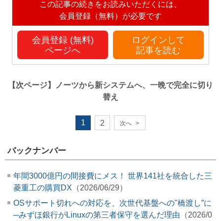
この記事の続きをお読みいただくには、
会員登録（無料）が必要です
会員登録 (無料)
ログインして
ページへ
記事を読む
【次ページ】
ノーツから新システムへ、一晩で完全に切り
替え
1
2
次へ
>
バックナンバー
年間3000億円の間接費にメス！ 世界141社を統合した三
菱重工の購買DX
（2026/06/29）
OSサポート切れへの対応を、次世代基盤への"橋渡し”に
─みずほ銀行がLinuxの第三者保守を選んだ理由
（2026/0