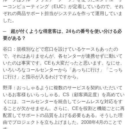
ーコンピューティング（EUC）が定着しているので、それ
ぞれの商品サポート担当がシステムを作って運用していま
した。
─ 超が付くような得意客は、24もの番号を使い分ける必
要がある？
谷口
：規模別などで窓口を設けているケースもあったの
で、それはありませんが、各センターが連携せずに動いて
いたのは事実です。CEも大変だったと思います。なにせ、
いろいろなコールセンターから「あっちに行け」「こっち
に行け」と指示が入るわけですから。
野澤
：おっしゃるように複数のサービスを契約いただいて
いるお客様もいらっしゃる。CS（顧客満足度）を高めてい
くには、コールセンターを統合してシームレスな対応をす
ることが欠かせません。さらに、CEを役割と機能ごとに再
配置してサポートの品質を上げる必要もある。そうした理
由でプロジェクトを立ち上げました。2008年4月のことで