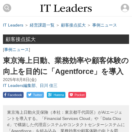
IT Leaders
＞
経営課題一覧
＞
顧客接点拡大
＞
事例ニュース
顧客接点拡大
事例ニュース
東京海上日動、業務効率や顧客体験の
向上を目的に「Agentforce」を導入
2025年8月8日(金)
IT Leaders編集部、日川 佳三
!
Facebook
Twitter
Hatena
Pocket
東京海上日動火災保険（本社：東京都千代田区）がAIエージェ
ントを導入する。「Financial Services Cloud」や「Data Clou
d」で構築した代理店システムやコンタクトセンターシステムに
「Agentforce」を組み込み、業務効率や顧客体験の向上を図