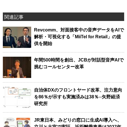
関連記事
Revcomm、対面接客中の音声データをAIで
解析・可視化する「MiiTel for Retail」の提
供を開始
年間500時間を創出、JCBが対話型音声AIで
挑むコールセンター改革
自治体DXのフロントヤード改革、注力意向
を86％が示すも実施済みは38％─矢野経済
研究所
JR東日本、みどりの窓口に生成AI導入へ、
立川と大宮で実証、近距離乗車券は2027年