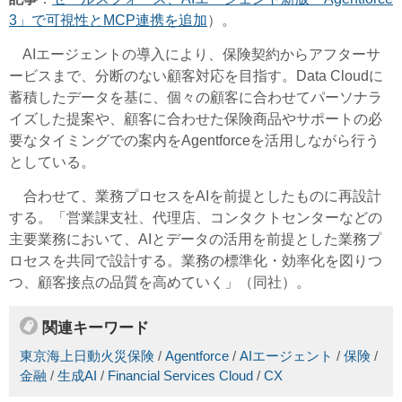
3」で可視性とMCP連携を追加
）。
AIエージェントの導入により、保険契約からアフターサ
ービスまで、分断のない顧客対応を目指す。Data Cloudに
蓄積したデータを基に、個々の顧客に合わせてパーソナラ
イズした提案や、顧客に合わせた保険商品やサポートの必
要なタイミングでの案内をAgentforceを活用しながら行う
としている。
合わせて、業務プロセスをAIを前提としたものに再設計
する。「営業課支社、代理店、コンタクトセンターなどの
主要業務において、AIとデータの活用を前提とした業務プ
ロセスを共同で設計する。業務の標準化・効率化を図りつ
つ、顧客接点の品質を高めていく」（同社）。
関連キーワード
東京海上日動火災保険
/
Agentforce
/
AIエージェント
/
保険
/
金融
/
生成AI
/
Financial Services Cloud
/
CX