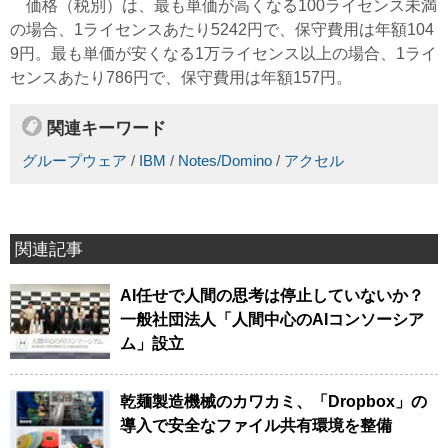
価格（税別）は、最も単価が高くなる100ライセンス未満
の場合、1ライセンスあたり5242円で、保守費用は年額104
9円。最も単価が安くなる1万ライセンス以上の場合、1ライ
センスあたり786円で、保守費用は年額157円。
関連キーワード
グループウェア
/
IBM
/
Notes/Domino
/
アクセル
関連記事
AI任せで人間の思考は停止していないか？
一般社団法人「人間中心のAIコンソーシア
ム」設立
乾麺製造機械のカワカミ、「Dropbox」の
導入で安全なファイル共有環境を整備