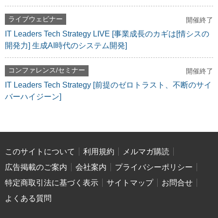
ライブウェビナー
開催終了
IT Leaders Tech Strategy LIVE [事業成長のカギは[情シスの
開発力] 生成AI時代のシステム開発]
コンファレンス/セミナー
開催終了
IT Leaders Tech Strategy [前提のゼロトラスト、不断のサイ
バーハイジーン]
このサイトについて
利用規約
メルマガ購読
広告掲載のご案内
会社案内
プライバシーポリシー
特定商取引法に基づく表示
サイトマップ
お問合せ
よくある質問