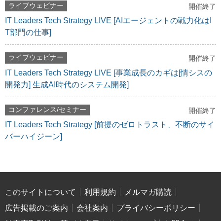
ライブウェビナー
開催終了
IT Leaders Tech Strategy LIVE [AIエージェントの戦力化はI
T部門の仕事]
ライブウェビナー
開催終了
IT Leaders Tech Strategy LIVE [事業成長のカギは[情シスの
開発力] 生成AI時代のシステム開発]
コンファレンス/セミナー
開催終了
IT Leaders Tech Strategy [前提のゼロトラスト、不断のサイ
バーハイジーン]
このサイトについて
利用規約
メルマガ購読
広告掲載のご案内
会社案内
プライバシーポリシー