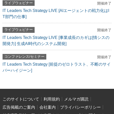
ライブウェビナー
開催終了
IT Leaders Tech Strategy LIVE [AIエージェントの戦力化はI
T部門の仕事]
ライブウェビナー
開催終了
IT Leaders Tech Strategy LIVE [事業成長のカギは[情シスの
開発力] 生成AI時代のシステム開発]
コンファレンス/セミナー
開催終了
IT Leaders Tech Strategy [前提のゼロトラスト、不断のサイ
バーハイジーン]
このサイトについて
利用規約
メルマガ購読
広告掲載のご案内
会社案内
プライバシーポリシー