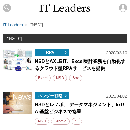
IT Leaders
＞ ["NSD"]
["NSD"]
RPA
2020/02/10
NSDとAXLBIT、Excel集計業務を自動化す
るクラウド型RPAサービスを提供
Excel
NSD
Box
ベンダー戦略
2019/04/02
NSDとレノボ、 データマネジメント、IoT/
AI基盤ビジネスで協業
NSD
Lenovo
SI