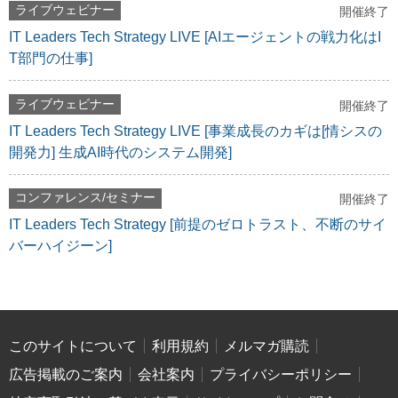
ライブウェビナー
開催終了
IT Leaders Tech Strategy LIVE [AIエージェントの戦力化はI
T部門の仕事]
ライブウェビナー
開催終了
IT Leaders Tech Strategy LIVE [事業成長のカギは[情シスの
開発力] 生成AI時代のシステム開発]
コンファレンス/セミナー
開催終了
IT Leaders Tech Strategy [前提のゼロトラスト、不断のサイ
バーハイジーン]
このサイトについて
利用規約
メルマガ購読
広告掲載のご案内
会社案内
プライバシーポリシー