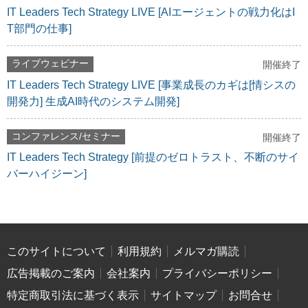
IT Leaders Tech Strategy LIVE [AIエージェントの戦力化はI
T部門の仕事]
ライブウェビナー
開催終了
IT Leaders Tech Strategy LIVE [事業成長のカギは[情シスの
開発力] 生成AI時代のシステム開発]
コンファレンス/セミナー
開催終了
IT Leaders Tech Strategy [前提のゼロトラスト、不断のサイ
バーハイジーン]
このサイトについて
利用規約
メルマガ購読
広告掲載のご案内
会社案内
プライバシーポリシー
特定商取引法に基づく表示
サイトマップ
お問合せ