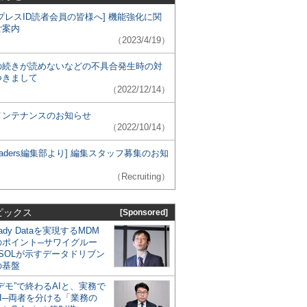
プレスID読者会員の皆様へ] 機能強化に関
ご案内
（2023/4/19）
の続きが読めないなどの不具合発生時の対
つきまして
（2022/12/14）
メンテナンスのお知らせ
（2022/10/14）
 Leaders編集部より] 編集スタッフ募集のお知
（Recruiting）
ピックス
[Sponsored]
eady Dataを実現するMDM
のポイント─サワイグルー
SOLが示すデータドリブン
の基盤
デモ”で終わるAIと、実務で
I─両者を分ける「業務の