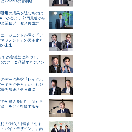
とCelonisの管制塔
AI活用の成果を阻むものは
AJSが説く、部門最適から
却と業務プロセス再設計
タエージェントが導く「デ
マネジメント」の民主化と
用の未来
san社の実践知に基づく、
時代のデータ品質マネジメン
対応のデータ基盤「レイクハ
アーキテクチャ」が、ビジ
成長を加速させる鍵に
業のAI導入を阻む「個別最
遺産」をどう打破するか
行の“雄”が目指す「セキュ
ィ・バイ・デザイン」。高