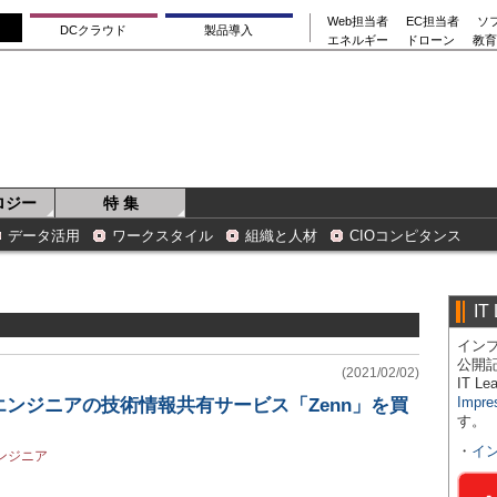
Web担当者
EC担当者
ソ
DCクラウド
製品導入
エネルギー
ドローン
教育
ロジー
特 集
データ活用
ワークスタイル
組織と人材
CIOコンピタンス
IT
インプ
公開
(2021/02/02)
IT 
Impre
ンジニアの技術情報共有サービス「Zenn」を買
す。
・
イ
ンジニア