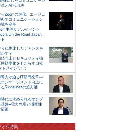
mを核にしたコミュニケーシ
革とAI活用法
るZoomの進化、エージェ
型AIでコミュニケーション
領域を変革
oom主催リアルイベント
opia On the Road Japan」
ート
年ぶりに到来したチャンスを
活かす？
価値向上とセキュリティ強
運用効率化をもたらす自社
“ドメイン”とは
I導入が迫るIT部門改革―
員エンゲージメント向上に
るRidgelinezの処方箋
AI時代に求められるオンプ
ス基盤─電力急増と機密性
対応策
チオシ特集