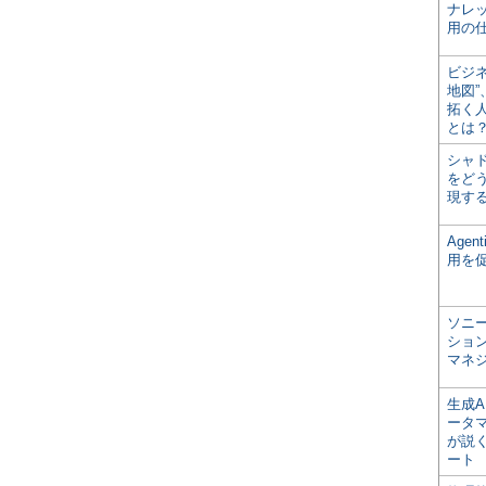
ナレ
用の仕
ビジ
地図
拓く
とは
シャ
をどう
現す
Age
用を
ソニ
ショ
マネ
生成
ータ
が説く
ート