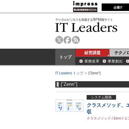
企業IT
デジタルビジネスを加速する専門情報サイト
経営課題
テクノ
トップ
業務改革
事業創出
IT Leaders トップ
＞ ["Zenn"]
["Zenn"]
システム開発
クラスメソッド、エ
収
クラスメソッド
/
Zenn
/
エ