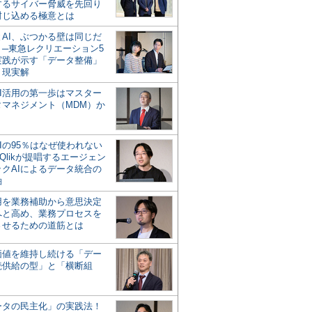
するサイバー脅威を先回り
封じ込める極意とは
とAI、ぶつかる壁は同じだ
」─東急レクリエーション5
実践が示す「データ整備」
う現実解
AI活用の第一歩はマスター
タマネジメント（MDM）か
Iの95％はなぜ使われない
Qlikが提唱するエージェン
ックAIによるデータ統合の
軸
活用を業務補助から意思決定
へと高め、業務プロセスを
させるための道筋とは
の価値を維持し続ける「デー
続供給の型」と「横断組
ータの民主化」の実践法！