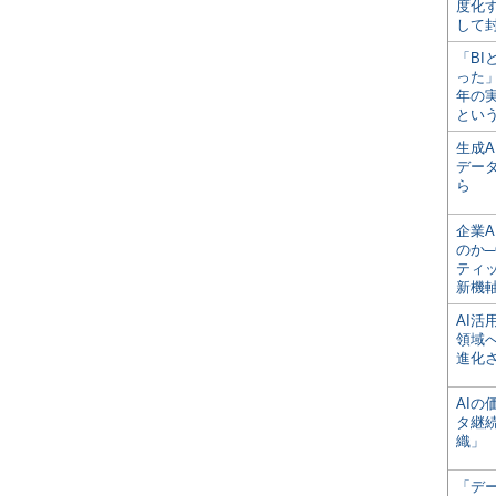
度化
して
「BI
った
年の
とい
生成
デー
ら
企業A
のか─
ティ
新機
AI
領域
進化
AI
タ継
織」
「デ