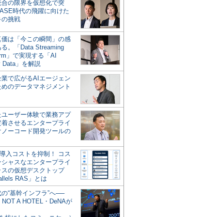
統合の限界を仮想化で突
ASE時代の飛躍に向けた
キの挑戦
の真価は「今この瞬間」の感
。「Data Streaming
form」で実現する「AI
y Data」を解説
企業で広がるAIエージェン
ためのデータマネジメント
？
たユーザー体験で業務アプ
定着させるエンタープライ
けノーコード開発ツールの
の導入コストを抑制！ コス
ンシャスなエンタープライ
ラスの仮想デスクトップ
allels RAS」とは
代の“基幹インフラ”へ──
NOT A HOTEL・DeNAが