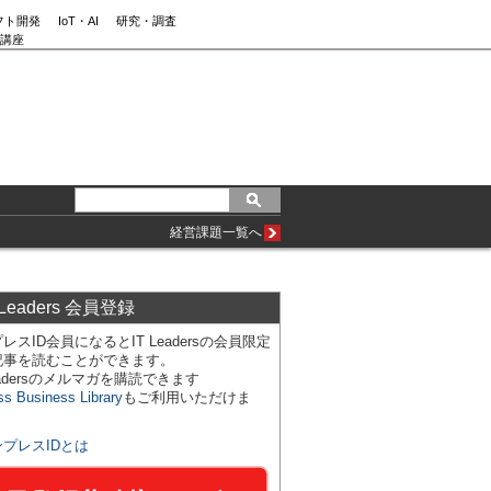
フト開発
IoT・AI
研究・調査
講座
経営課題一覧へ
 Leaders 会員登録
レスID会員になるとIT Leadersの会員限定
記事を読むことができます。
Leadersのメルマガを購読できます
ss Business Library
もご利用いただけま
ンプレスIDとは