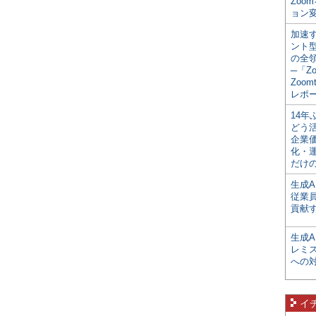
Zoo
ョン変
加速す
ント
の全
─「Z
Zoomt
レポ
14
どう
企業
化・
だけの
生成A
従業
貢献す
生成
レミ
への
イ