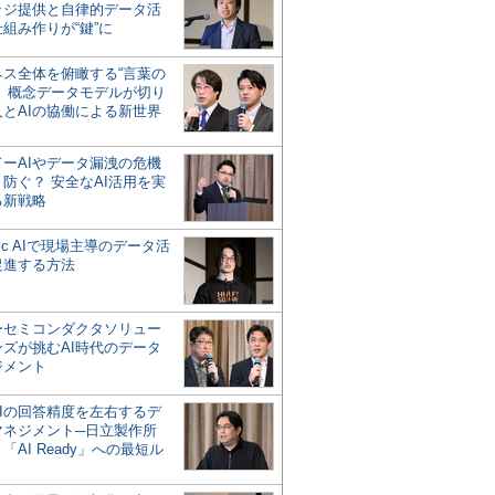
ッジ提供と自律的データ活
組み作りが“鍵”に
ネス全体を俯瞰する“言葉の
”、概念データモデルが切り
人とAIの協働による新世界
？
ドーAIやデータ漏洩の危機
防ぐ？ 安全なAI活用を実
る新戦略
ntic AIで現場主導のデータ活
促進する方法
ーセミコンダクタソリュー
ンズが挑むAI時代のデータ
ジメント
AIの回答精度を左右するデ
マネジメント─日立製作所
「AI Ready」への最短ル