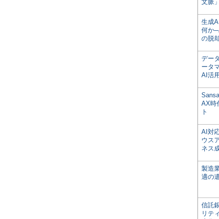
文脈」
生成
何か─
の脱
デー
ータ
AI活
San
AX
ト
AI
ウス
ネス
製造
適の
信託銀
リテ