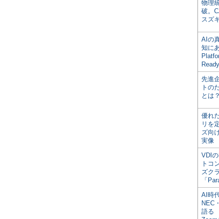
物理
破。C
スズ
AI
知にある
Plat
Read
先進
トの
とは
優れ
リを
ズ向
実像
VDI
トコ
ズク
「Par
AI時
NEC・
語る