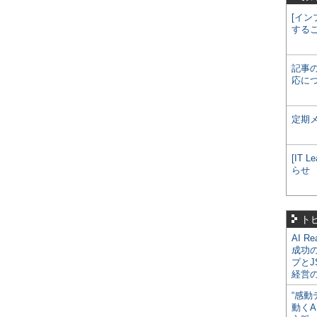
[イン
する
記事
応に
定期
[IT
らせ
ト
AI R
成功
プとJ
経営
“感動
動くA