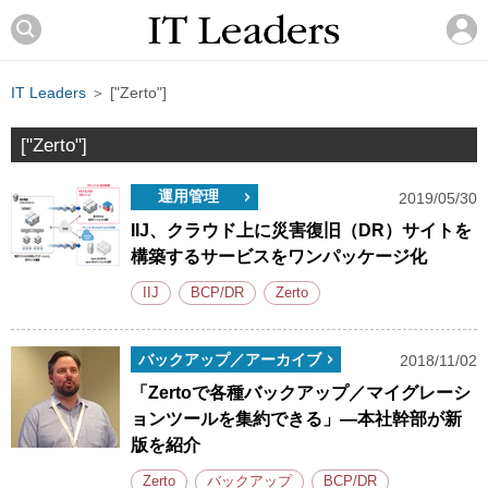
IT Leaders
＞ ["Zerto"]
["Zerto"]
運用管理
2019/05/30
IIJ、クラウド上に災害復旧（DR）サイトを
構築するサービスをワンパッケージ化
IIJ
BCP/DR
Zerto
バックアップ／アーカイブ
2018/11/02
「Zertoで各種バックアップ／マイグレーシ
ョンツールを集約できる」―本社幹部が新
版を紹介
Zerto
バックアップ
BCP/DR