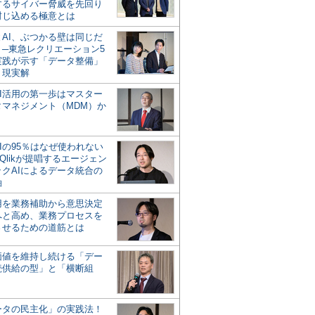
するサイバー脅威を先回り
封じ込める極意とは
とAI、ぶつかる壁は同じだ
」─東急レクリエーション5
実践が示す「データ整備」
う現実解
AI活用の第一歩はマスター
タマネジメント（MDM）か
Iの95％はなぜ使われない
Qlikが提唱するエージェン
ックAIによるデータ統合の
軸
活用を業務補助から意思決定
へと高め、業務プロセスを
させるための道筋とは
の価値を維持し続ける「デー
続供給の型」と「横断組
ータの民主化」の実践法！