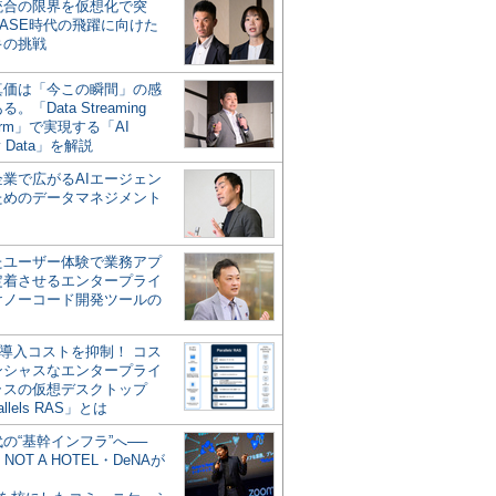
統合の限界を仮想化で突
ASE時代の飛躍に向けた
キの挑戦
の真価は「今この瞬間」の感
。「Data Streaming
form」で実現する「AI
y Data」を解説
企業で広がるAIエージェン
ためのデータマネジメント
？
たユーザー体験で業務アプ
定着させるエンタープライ
けノーコード開発ツールの
の導入コストを抑制！ コス
ンシャスなエンタープライ
ラスの仮想デスクトップ
allels RAS」とは
代の“基幹インフラ”へ──
NOT A HOTEL・DeNAが