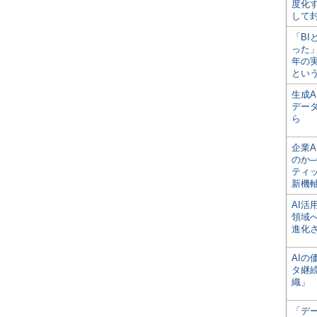
度化
して
「BI
った
年の
とい
生成
デー
ら
企業A
のか─
ティ
新機
AI
領域
進化
AI
タ継
織」
「デ