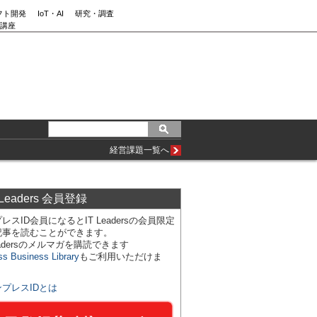
フト開発
IoT・AI
研究・調査
講座
経営課題一覧へ
 Leaders 会員登録
レスID会員になるとIT Leadersの会員限定
記事を読むことができます。
Leadersのメルマガを購読できます
ss Business Library
もご利用いただけま
ンプレスIDとは