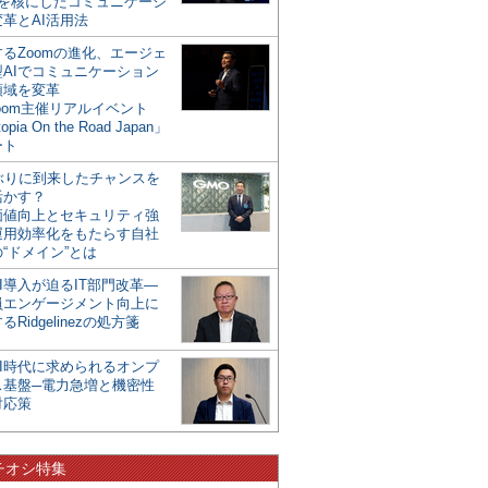
mを核にしたコミュニケーシ
革とAI活用法
るZoomの進化、エージェ
型AIでコミュニケーション
領域を変革
oom主催リアルイベント
opia On the Road Japan」
ート
年ぶりに到来したチャンスを
活かす？
価値向上とセキュリティ強
運用効率化をもたらす自社
“ドメイン”とは
I導入が迫るIT部門改革―
員エンゲージメント向上に
るRidgelinezの処方箋
AI時代に求められるオンプ
ス基盤─電力急増と機密性
対応策
チオシ特集