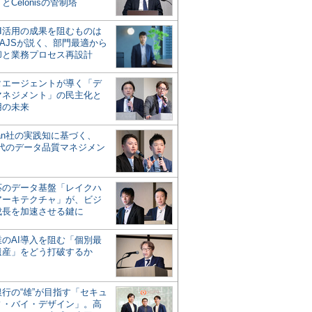
とCelonisの管制塔
AI活用の成果を阻むものは
AJSが説く、部門最適から
却と業務プロセス再設計
タエージェントが導く「デ
マネジメント」の民主化と
用の未来
san社の実践知に基づく、
時代のデータ品質マネジメン
対応のデータ基盤「レイクハ
アーキテクチャ」が、ビジ
成長を加速させる鍵に
業のAI導入を阻む「個別最
遺産」をどう打破するか
行の“雄”が目指す「セキュ
ィ・バイ・デザイン」。高