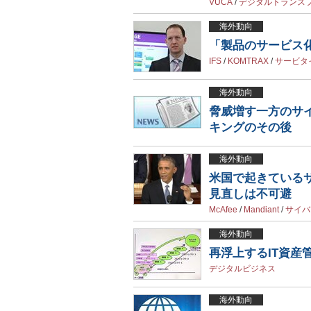
VUCA
/
デジタルトランス
海外動向
「製品のサービス化
IFS
/
KOMTRAX
/
サービタ
海外動向
脅威増す一方のサ
キングのその後
海外動向
米国で起きている
見直しは不可避
McAfee
/
Mandiant
/
サイバ
海外動向
再浮上するIT資産
デジタルビジネス
海外動向