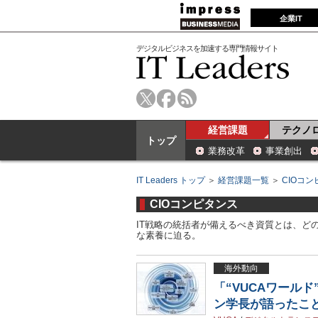
企業IT
デジタルビジネスを加速する専門情報サイト
経営課題
テクノ
トップ
業務改革
事業創出
IT Leaders トップ
＞
経営課題一覧
＞
CIOコ
CIOコンピタンス
IT戦略の統括者が備えるべき資質とは、ど
な素養に迫る。
海外動向
「“VUCAワール
ン学長が語ったこ