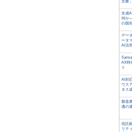
文脈」
生成
何か─
の脱
デー
ータ
AI活
San
AX
ト
AI
ウス
ネス
製造
適の
信託銀
リテ