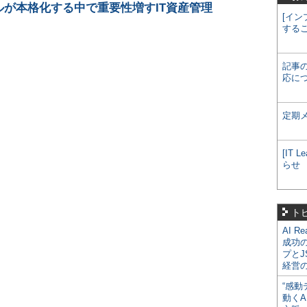
が本格化する中で重要性増すIT資産管理
[イン
する
記事
応に
定期
[IT
らせ
ト
AI R
成功
プとJ
経営
“感動
動くA