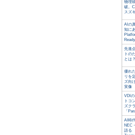
物理
破。C
スズ
AI
知にある
Plat
Read
先進
トの
とは
優れ
リを
ズ向
実像
VDI
トコ
ズク
「Par
AI時
NEC・
語る