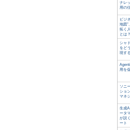
ナレ
用の仕
ビジ
地図
拓く
とは
シャ
をどう
現す
Age
用を
ソニ
ショ
マネ
生成
ータ
が説く
ート