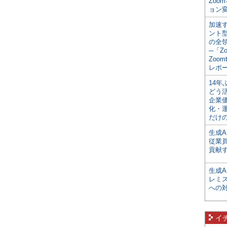
Zoo
ョン変
加速す
ント
の全
─「Z
Zoomt
レポ
14
どう
企業
化・
だけの
生成A
従業
貢献す
生成
レミ
への
イ