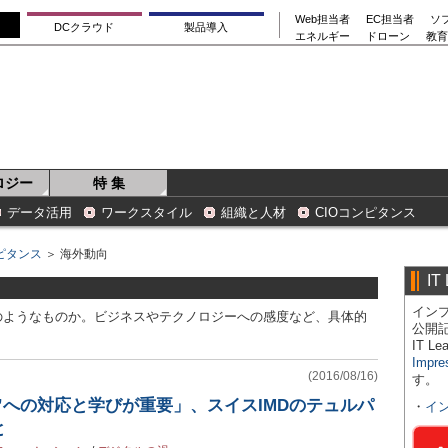
Web担当者
EC担当者
ソ
DCクラウド
製品導入
エネルギー
ドローン
教育
ロジー
特 集
データ活用
ワークスタイル
組織と人材
CIOコンピタンス
ンピタンス
＞ 海外動向
IT
インプ
のようなものか。ビジネスやテクノロジーへの感度など、具体的
公開
IT 
Impre
(2016/08/16)
す。
ド”への対応と学びが重要」、スイスIMDのテュルパ
・
イ
と