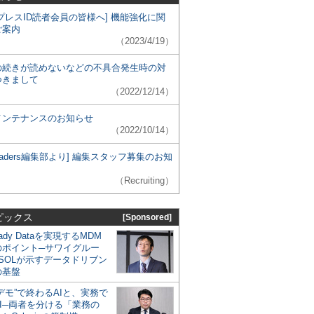
プレスID読者会員の皆様へ] 機能強化に関
ご案内
（2023/4/19）
の続きが読めないなどの不具合発生時の対
つきまして
（2022/12/14）
メンテナンスのお知らせ
（2022/10/14）
 Leaders編集部より] 編集スタッフ募集のお知
（Recruiting）
ピックス
[Sponsored]
eady Dataを実現するMDM
のポイント─サワイグルー
SOLが示すデータドリブン
の基盤
デモ”で終わるAIと、実務で
I─両者を分ける「業務の