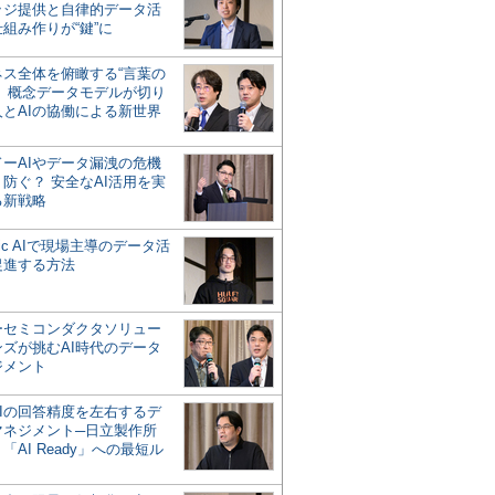
ッジ提供と自律的データ活
組み作りが“鍵”に
ネス全体を俯瞰する“言葉の
”、概念データモデルが切り
人とAIの協働による新世界
？
ドーAIやデータ漏洩の危機
防ぐ？ 安全なAI活用を実
る新戦略
ntic AIで現場主導のデータ活
促進する方法
ーセミコンダクタソリュー
ンズが挑むAI時代のデータ
ジメント
AIの回答精度を左右するデ
マネジメント─日立製作所
「AI Ready」への最短ル