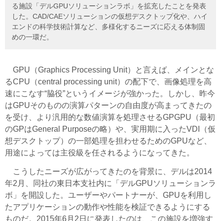
る施設「デルGPUソリューションラボ」を拡充したことを発表
した。CAD/CAEソリューションの仮想デスクトップ化や、ハイ
エンドの科学技術計算など、多様化するニーズに応える体制固
めの一環だ。
GPU（Graphics Processing Unit）と言えば、メインとな
るCPU（central processing unit）の配下で、画像処理を高
速にこなす“脇役”というイメージが強かった。しかし、昨今
はGPUそのものの演算パターンの自由度が高まってきたの
を受け、より汎用的な数値演算を処理させるGPGPU（最初
のGPはGeneral Purposeの略）や、実用期に入ったVDI（仮
想デスクトップ）の一部処理を担わせるためのGPUなど、
用途によっては主役級を任されるようになってきた。
こうしたニーズが広がってきたのを背景に、デルは2014
年2月、同社の東日本支社内に「デルGPUソリューションラ
ボ」を開設した。ユーザーやパートナーが、GPUを利用し
たアプリケーションの動作や性能を検証できるようにする
ものだ。2015年6月2日に発表したのは、この施設を増強す