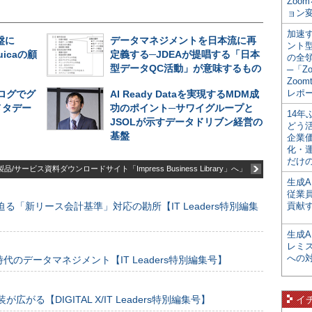
Zoo
ョン変
加速す
盤に
データマネジメントを日本流に再
ント
uicaの顧
定義する─JDEAが提唱する「日本
の全
型データQC活動」が意味するもの
─「Z
Zoomt
レポ
ログでグ
AI Ready Dataを実現するMDM成
メタデー
功のポイント─サワイグループと
14
JSOLが示すデータドリブン経営の
どう
基盤
企業
化・
だけの
品/サービス資料ダウンロードサイト「Impress Business Library」へ」
生成A
従業
る「新リース会計基準」対応の勘所【IT Leaders特別編集
貢献す
生成
レミ
への
のデータマネジメント【IT Leaders特別編集号】
装が広がる【DIGITAL X/IT Leaders特別編集号】
イ