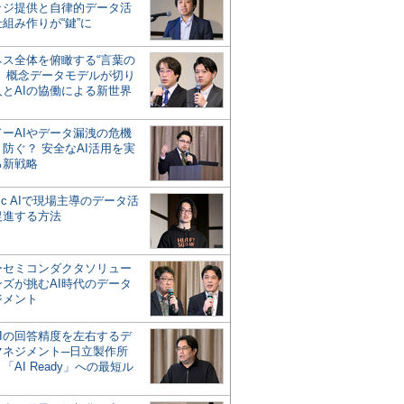
ッジ提供と自律的データ活
組み作りが“鍵”に
ネス全体を俯瞰する“言葉の
”、概念データモデルが切り
人とAIの協働による新世界
？
ドーAIやデータ漏洩の危機
防ぐ？ 安全なAI活用を実
る新戦略
ntic AIで現場主導のデータ活
促進する方法
ーセミコンダクタソリュー
ンズが挑むAI時代のデータ
ジメント
AIの回答精度を左右するデ
マネジメント─日立製作所
「AI Ready」への最短ル