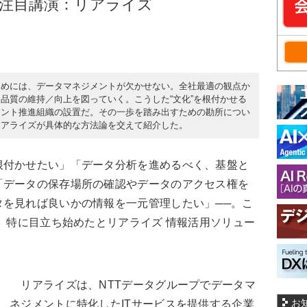
4注目講演：リアライズ
ためには、データマネジメントが欠かせない。全社最適の観点か
品質の維持／向上を図っていく。こうした“文化”を根付かせる
メント推進組織の設置だ。その一歩を踏み出すための勘所につい
リアライズが具体的な方法論を交えて紹介した。
付かせたい」「データ分析を進めるべく、基盤と
「データの保存場所の確認やデータのアクセス権を
タを見れば良いかの情報を一元管理したい」──。こ
降、特に目立ち始めたとリアライズ 情報活用ソリュー
リアライズは、NTTデータグループでデータマ
お
ネジメントに特化したITサービスを提供する企業