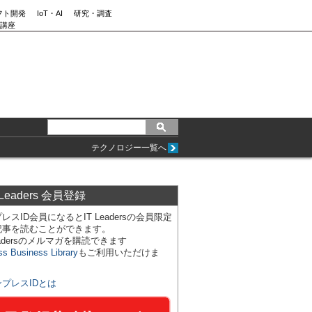
フト開発
IoT・AI
研究・調査
講座
テクノロジー一覧へ
 Leaders 会員登録
レスID会員になるとIT Leadersの会員限定
記事を読むことができます。
Leadersのメルマガを購読できます
ss Business Library
もご利用いただけま
ンプレスIDとは