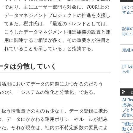
であり、主にユーザー部門を対象に、700以上の
[イン
する
データマネジメントプロジェクトの推進を支援し
てきた。櫻井氏は、「最近のトレンドとしては、
記事
こうしたデータマネジメント推進組織の設置と運
応に
用に関連するご相談が多く、その重要さが注目さ
れていることを示している」と指摘する。
定期
ータは分散していく
[IT
らせ
活用においてデータの問題にぶつかるのだろう
るのが、「システムの進化と分散化」である。
ト
AI R
成功
プとJ
扱う情報量そのものも少なく、データ登録に携わ
経営
め、データにかかわる運用ポリシーやルールが組み
“感動
いた。それが現在は、社内の不特定多数の要員によ
動くA