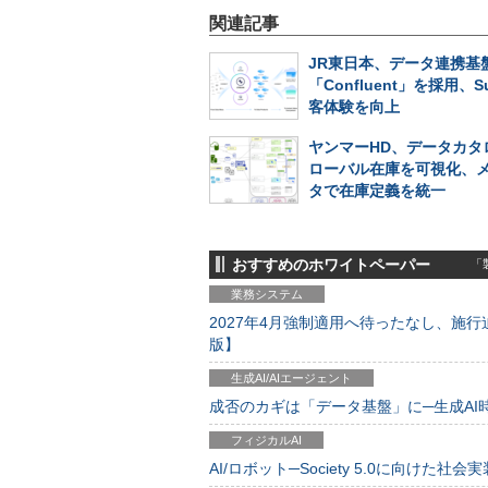
関連記事
JR東日本、データ連携基
「Confluent」を採用、S
客体験を向上
ヤンマーHD、データカタ
ローバル在庫を可視化、
タで在庫定義を統一
おすすめのホワイトペーパー
「製
業務システム
2027年4月強制適用へ待ったなし、施行迫
版】
生成AI/AIエージェント
成否のカギは「データ基盤」に─生成AI時代
フィジカルAI
AI/ロボット─Society 5.0に向けた社会実