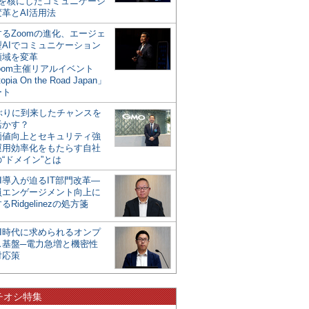
mを核にしたコミュニケーシ
革とAI活用法
るZoomの進化、エージェ
型AIでコミュニケーション
領域を変革
oom主催リアルイベント
opia On the Road Japan」
ート
年ぶりに到来したチャンスを
活かす？
価値向上とセキュリティ強
運用効率化をもたらす自社
“ドメイン”とは
I導入が迫るIT部門改革―
員エンゲージメント向上に
るRidgelinezの処方箋
AI時代に求められるオンプ
ス基盤─電力急増と機密性
対応策
チオシ特集