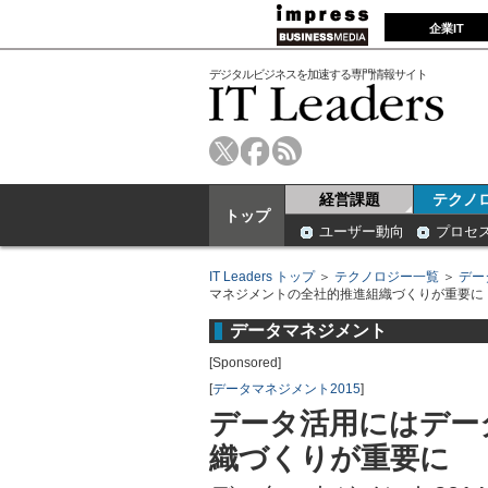
企業IT
デジタルビジネスを加速する専門情報サイト
経営課題
テクノ
トップ
ユーザー動向
プロセ
IT Leaders トップ
＞
テクノロジー一覧
＞
デー
マネジメントの全社的推進組織づくりが重要に
データマネジメント
[Sponsored]
[
データマネジメント2015
]
データ活用にはデー
織づくりが重要に