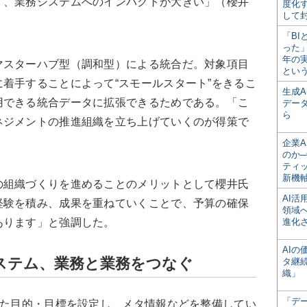
く、業務システムへのインパクトが大きい」（櫻井
度化
して
「BI
った
年の
スターハブ型（調和型）による統合だ。対象項目
とい
着手することによって“スモールスタート”をきるこ
生成
用できる統合データに拡張できるためである。「こ
デー
ら
ネジメントの推進組織を立ち上げていくのが得策で
企業A
のか─
ティ
新機
組織づくりを進めることのメリットとして櫻井氏
AI
経験を積み、成果を重ねていくことで、予算の確保
領域
あります」と強調した。
進化
AI
ステム、業務と業務をつなぐ
タ継
織」
「デ
った目的・目標を設定し、メタ情報などを整備してい