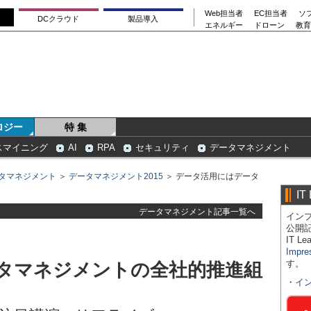
Web担当者
EC担当者
ソ
DCクラウド
製品導入
エネルギー
ドローン
教育
ロジー
特 集
スマイニング
AI
RPA
セキュリティ
データマネジメント
タマネジメント
＞
データマネジメント2015
＞ データ活用にはデータ
IT
データマネジメント記事一覧へ
インプ
公開
IT 
Impre
す。
タマネジメントの全社的推進組
・
イ