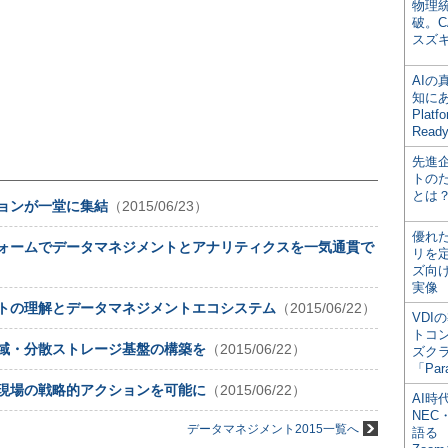
物理
破。C
スズ
AI
知にある
Plat
Read
先進
トの
とは
ョンが一堂に集結
（2015/06/23）
優れ
ォームでデータマネジメントとアナリティクスを一気通貫で
リを
ズ向
実像
トの理解とデータマネジメントエコシステム
（2015/06/22）
VDI
トコ
域・分散ストレージ基盤の構築を
（2015/06/22）
ズク
「Par
現場の戦略的アクションを可能に
（2015/06/22）
AI時
NEC・
データマネジメント2015一覧へ
語る