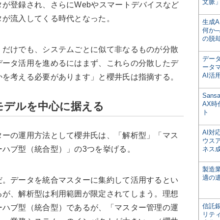
文脈」
が登録され、さらにWebやスマートデバイスなど
タが流入してくる時代となった。
生成
何か─
の脱
だけでも、システムごとに似て非なるものが分散
デー
データ活用を進めるにはまず、これらの分散したデ
ータ
AI活
かを考える必要があります」と櫻井氏は指摘する。
San
モデルを中心に据える
AX
ト
AI
ーの運用方法として櫻井氏は、「解析型」「マス
ウス
ーハブ型（統合型）」の3つを挙げる。
ネス
製造
適の
。データを統合マスターに集約して活用するとい
るが、解析型は利用範囲が限定されてしまう。理想
信託銀
ーハブ型（統合型）であるが、「マスター管理の運
リテ