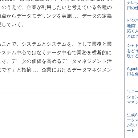
ナレ
そのうえで、企業が利用したいと考えている各種の
用の仕
観点からデータモデリングを実施し、データの定義
ビジ
現していく。
地図
拓く
とは
ことで、システムとシステムを、そして業務と業
シャ
をどう
システム中心ではなくデータ中心で業務を横断的に
現す
こそ、データの価値を高めるデータマネジメント活
Age
のです」と指摘し、企業におけるデータマネジメン
用を
ソニ
ショ
マネ
生成
ータ
が説く
ート