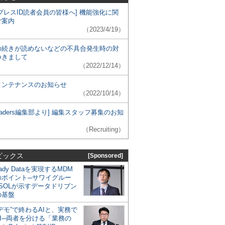
プレスID読者会員の皆様へ] 機能強化に関
ご案内
（2023/4/19）
の続きが読めないなどの不具合発生時の対
つきまして
（2022/12/14）
メンテナンスのお知らせ
（2022/10/14）
 Leaders編集部より] 編集スタッフ募集のお知
（Recruiting）
ピックス
[Sponsored]
eady Dataを実現するMDM
のポイント─サワイグルー
SOLが示すデータドリブン
の基盤
デモ”で終わるAIと、実務で
I─両者を分ける「業務の