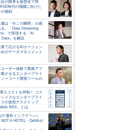
統合の限界を仮想化で突
ASE時代の飛躍に向けた
キの挑戦
の真価は「今この瞬間」の感
。「Data Streaming
form」で実現する「AI
y Data」を解説
企業で広がるAIエージェン
ためのデータマネジメント
？
たユーザー体験で業務アプ
定着させるエンタープライ
けノーコード開発ツールの
の導入コストを抑制！ コス
ンシャスなエンタープライ
ラスの仮想デスクトップ
allels RAS」とは
代の“基幹インフラ”へ──
NOT A HOTEL・DeNAが