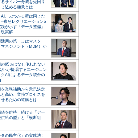
するサイバー脅威を先回り
封じ込める極意とは
とAI、ぶつかる壁は同じだ
」─東急レクリエーション5
実践が示す「データ整備」
う現実解
AI活用の第一歩はマスター
タマネジメント（MDM）か
Iの95％はなぜ使われない
Qlikが提唱するエージェン
ックAIによるデータ統合の
軸
活用を業務補助から意思決定
へと高め、業務プロセスを
させるための道筋とは
の価値を維持し続ける「デー
続供給の型」と「横断組
ータの民主化」の実践法！