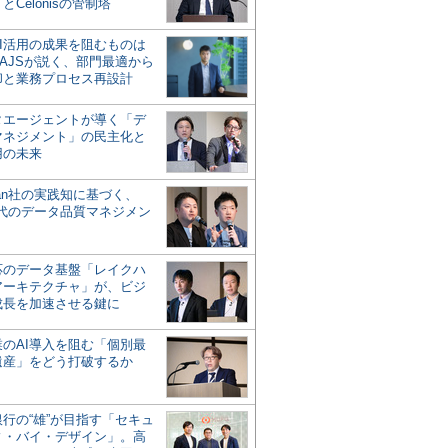
とCelonisの管制塔
AI活用の成果を阻むものは
AJSが説く、部門最適から
却と業務プロセス再設計
タエージェントが導く「デ
マネジメント」の民主化と
用の未来
san社の実践知に基づく、
時代のデータ品質マネジメン
対応のデータ基盤「レイクハ
アーキテクチャ」が、ビジ
成長を加速させる鍵に
業のAI導入を阻む「個別最
遺産」をどう打破するか
行の“雄”が目指す「セキュ
ィ・バイ・デザイン」。高