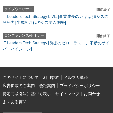
ライブウェビナー
開催終了
IT Leaders Tech Strategy LIVE [事業成長のカギは[情シスの
開発力] 生成AI時代のシステム開発]
コンファレンス/セミナー
開催終了
IT Leaders Tech Strategy [前提のゼロトラスト、不断のサイ
バーハイジーン]
このサイトについて
利用規約
メルマガ購読
広告掲載のご案内
会社案内
プライバシーポリシー
特定商取引法に基づく表示
サイトマップ
お問合せ
よくある質問