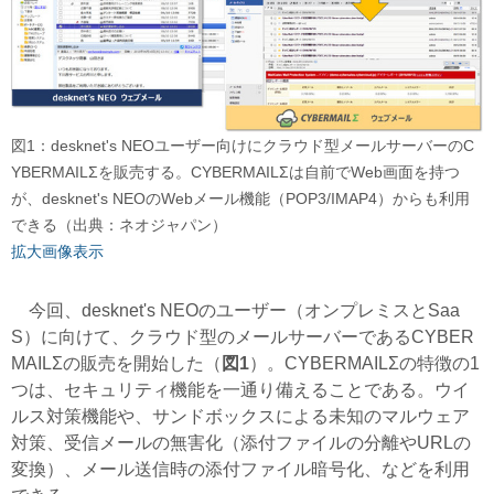
図1：desknet's NEOユーザー向けにクラウド型メールサーバーのC
YBERMAILΣを販売する。CYBERMAILΣは自前でWeb画面を持つ
が、desknet's NEOのWebメール機能（POP3/IMAP4）からも利用
できる（出典：ネオジャパン）
拡大画像表示
今回、desknet's NEOのユーザー（オンプレミスとSaa
S）に向けて、クラウド型のメールサーバーであるCYBER
MAILΣの販売を開始した（
図1
）。CYBERMAILΣの特徴の1
つは、セキュリティ機能を一通り備えることである。ウイ
ルス対策機能や、サンドボックスによる未知のマルウェア
対策、受信メールの無害化（添付ファイルの分離やURLの
変換）、メール送信時の添付ファイル暗号化、などを利用