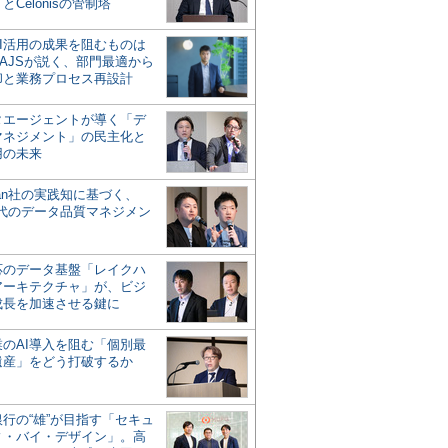
とCelonisの管制塔
AI活用の成果を阻むものは
AJSが説く、部門最適から
却と業務プロセス再設計
タエージェントが導く「デ
マネジメント」の民主化と
用の未来
san社の実践知に基づく、
時代のデータ品質マネジメン
対応のデータ基盤「レイクハ
アーキテクチャ」が、ビジ
成長を加速させる鍵に
業のAI導入を阻む「個別最
遺産」をどう打破するか
行の“雄”が目指す「セキュ
ィ・バイ・デザイン」。高