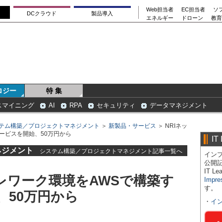
Web担当者
EC担当者
ソ
DCクラウド
製品導入
エネルギー
ドローン
教育
ロジー
特 集
スマイニング
AI
RPA
セキュリティ
データマネジメント
テム構築／プロジェクトマネジメント
＞
新製品・サービス
＞ NRIネッ
ービスを開始、50万円から
IT
ネジメント
システム構築／プロジェクトマネジメント記事一覧へ
インプ
公開
IT 
レワーク環境をAWSで構築す
Impre
す。
、50万円から
・
イ