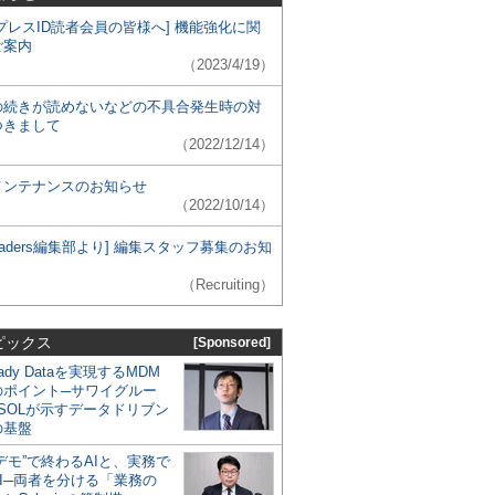
プレスID読者会員の皆様へ] 機能強化に関
ご案内
（2023/4/19）
の続きが読めないなどの不具合発生時の対
つきまして
（2022/12/14）
メンテナンスのお知らせ
（2022/10/14）
 Leaders編集部より] 編集スタッフ募集のお知
（Recruiting）
ピックス
[Sponsored]
eady Dataを実現するMDM
のポイント─サワイグルー
SOLが示すデータドリブン
の基盤
デモ”で終わるAIと、実務で
I─両者を分ける「業務の