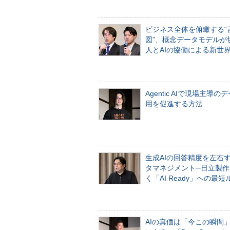
ビジネス全体を俯瞰する“
図”、概念データモデルが
人とAIの協働による新世
Agentic AIで現場主導の
用を促進する方法
生成AIの回答精度を左右
タマネジメント─日立製作
く「AI Ready」への最短
AIの真価は「今この瞬間