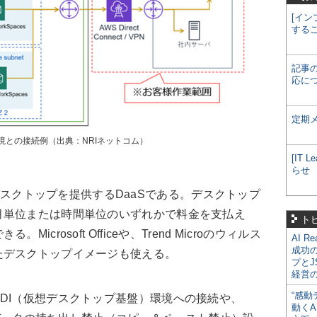
[イン
する
記事
応に
定期
境との接続例（出典：NRIネットコム）
[IT
らせ
、仮想デスクトップを提供するDaaSである。デスクトップ
月単位または時間単位のいずれかで料金を支払え
ト
crosoft Officeや、Trend Microのウィルス
AI R
成功
たデスクトップイメージも使える。
プとJ
経営
“感動
DI（仮想デスクトップ基盤）環境への接続や、
動くA