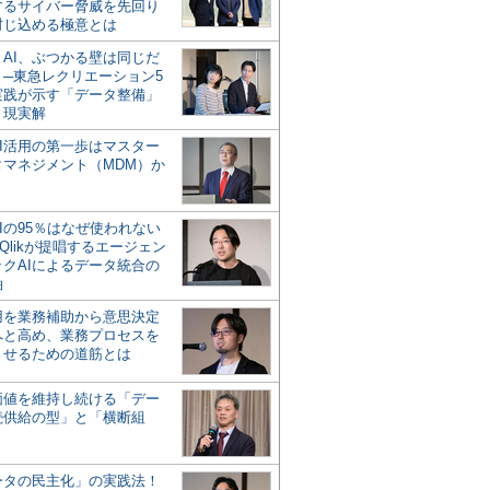
するサイバー脅威を先回り
封じ込める極意とは
とAI、ぶつかる壁は同じだ
」─東急レクリエーション5
実践が示す「データ整備」
う現実解
AI活用の第一歩はマスター
タマネジメント（MDM）か
Iの95％はなぜ使われない
Qlikが提唱するエージェン
ックAIによるデータ統合の
軸
活用を業務補助から意思決定
へと高め、業務プロセスを
させるための道筋とは
の価値を維持し続ける「デー
続供給の型」と「横断組
ータの民主化」の実践法！