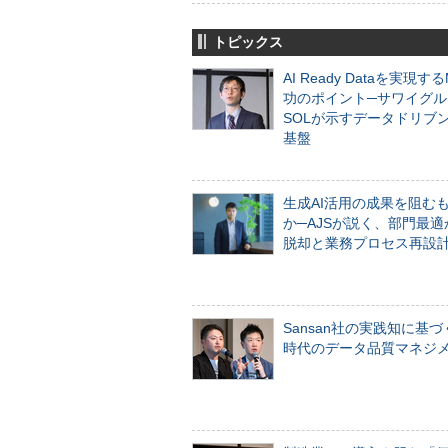
トピックス
AI Ready Dataを実現す
功のポイント─サワイグル
SOLが示すデータドリブ
基盤
生成AI活用の成果を阻む
か─AJSが説く、部門最適
脱却と業務プロセス再設
Sansan社の実践知に基づ
時代のデータ品質マネジ