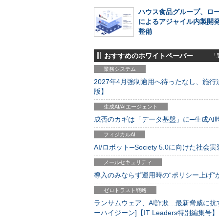
ハウス食品グループ、ロ
によるアジャイル内製開
整備
おすすめのホワイトペーパー
「製
業務システム
2027年4月強制適用へ待ったなし、施行迫
版】
生成AI/AIエージェント
成否のカギは「データ基盤」に─生成AI時代
フィジカルAI
AI/ロボット─Society 5.0に向けた社会実
メールセキュリティ
導入のみならず運用時の“ポリシー上げ”が肝心
ゼロトラスト戦略
ランサムウェア、AI詐欺…最新脅威に抗
ーハイジーン]【IT Leaders特別編集号】