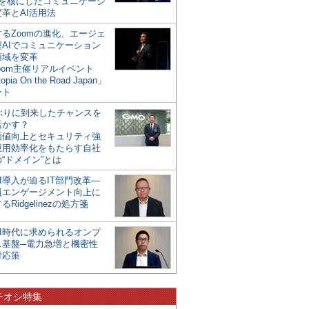
mを核にしたコミュニケーシ
革とAI活用法
るZoomの進化、エージェ
型AIでコミュニケーション
領域を変革
oom主催リアルイベント
opia On the Road Japan」
ート
年ぶりに到来したチャンスを
活かす？
価値向上とセキュリティ強
運用効率化をもたらす自社
“ドメイン”とは
I導入が迫るIT部門改革―
員エンゲージメント向上に
るRidgelinezの処方箋
AI時代に求められるオンプ
ス基盤─電力急増と機密性
対応策
チオシ特集