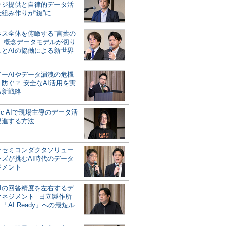
ッジ提供と自律的データ活
組み作りが“鍵”に
ネス全体を俯瞰する“言葉の
”、概念データモデルが切り
人とAIの協働による新世界
？
ドーAIやデータ漏洩の危機
防ぐ？ 安全なAI活用を実
る新戦略
ntic AIで現場主導のデータ活
促進する方法
ーセミコンダクタソリュー
ンズが挑むAI時代のデータ
ジメント
AIの回答精度を左右するデ
マネジメント─日立製作所
「AI Ready」への最短ル