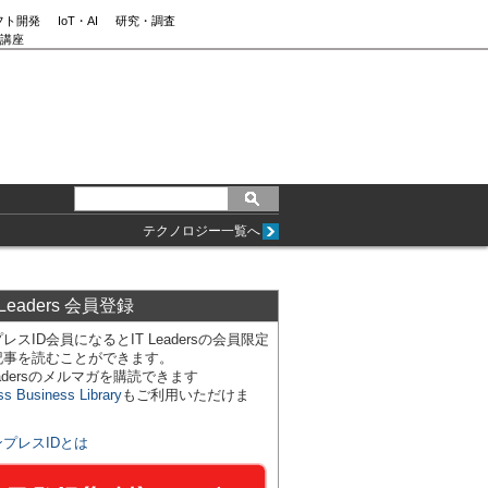
フト開発
IoT・AI
研究・調査
講座
テクノロジー一覧へ
 Leaders 会員登録
レスID会員になるとIT Leadersの会員限定
記事を読むことができます。
Leadersのメルマガを購読できます
ss Business Library
もご利用いただけま
ンプレスIDとは