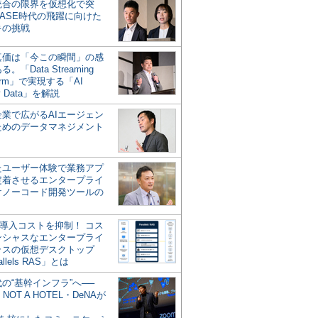
統合の限界を仮想化で突
ASE時代の飛躍に向けた
キの挑戦
の真価は「今この瞬間」の感
。「Data Streaming
form」で実現する「AI
y Data」を解説
企業で広がるAIエージェン
ためのデータマネジメント
？
たユーザー体験で業務アプ
定着させるエンタープライ
けノーコード開発ツールの
の導入コストを抑制！ コス
ンシャスなエンタープライ
ラスの仮想デスクトップ
allels RAS」とは
代の“基幹インフラ”へ──
NOT A HOTEL・DeNAが