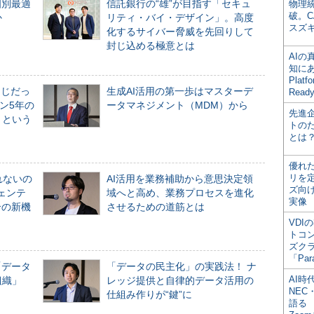
個別最適
信託銀行の“雄”が目指す「セキュ
物理
破。C
か
リティ・バイ・デザイン」。高度
スズ
化するサイバー脅威を先回りして
封じ込める極意とは
AI
知にある
Plat
同じだっ
生成AI活用の第一歩はマスターデ
Read
ン5年の
ータマネジメント（MDM）から
先進
」という
トの
とは
優れ
リを
れないの
AI活用を業務補助から意思決定領
ズ向
ジェンテ
域へと高め、業務プロセスを進化
実像
合の新機
させるための道筋とは
VDI
トコ
ズク
「Par
「データ
「データの民主化」の実践法！ ナ
AI時
組織」
レッジ提供と自律的データ活用の
NEC・
仕組み作りが“鍵”に
語る