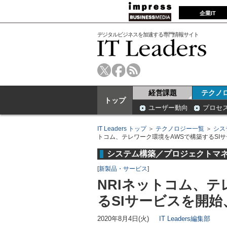
企業IT
デジタルビジネスを加速する専門情報サイト
経営課題
テクノ
トップ
ユーザー動向
プロセ
IT Leaders トップ
＞
テクノロジー一覧
＞
シス
トコム、テレワーク環境をAWSで構築するSIサ
システム構築／プロジェクトマ
[
新製品・サービス
]
NRIネットコム、テ
るSIサービスを開始
2020年8月4日(火)
IT Leaders編集部