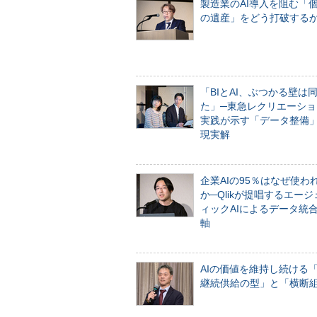
製造業のAI導入を阻む「
の遺産」をどう打破する
「BIとAI、ぶつかる壁は
た」─東急レクリエーショ
実践が示す「データ整備
現実解
企業AIの95％はなぜ使わ
か─Qlikが提唱するエー
ィックAIによるデータ統
軸
AIの価値を維持し続ける
継続供給の型」と「横断