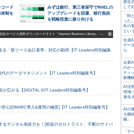
度化
して
ーコード
みずほ銀行、第三者保守でRHELの
発体制を
アップグレードを回避、移行負担
「BI
を戦略投資に振り向ける
った
年の
とい
品/サービス資料ダウンロードサイト「Impress Business Library」へ」
生成
デー
る「新リース会計基準」対応の勘所【IT Leaders特別編集
ら
企業A
のか─
ティ
のデータマネジメント【IT Leaders特別編集号】
新機
AI
装が広がる【DIGITAL X/IT Leaders特別編集号】
領域
進化
[DMARC導入&運用の極意]【IT Leaders特別編集号】
AI
タ継
織」
するデジタル免疫力を！[前提のゼロトラスト、不断のサイバ
「デ