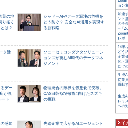
Zoo
ョン変
加速す
言葉の地
シャドーAIやデータ漏洩の危機を
ント
切り拓く
どう防ぐ？ 安全なAI活用を実現す
の全
界とは？
る新戦略
─「Z
Zoomt
レポ
14
どう
データ活
ソニーセミコンダクタソリューシ
企業
ョンズが挑むAI時代のデータマネ
化・
ジメント
だけの
生成A
従業
貢献す
するデー
物理統合の限界を仮想化で突破。
所が説
CASE時代の飛躍に向けたスズキ
生成
ルート
の挑戦
レミ
への
イ
」の感知
先進企業で広がるAIエージェント