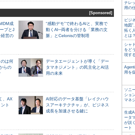
ナレ
用の仕
[Sponsored]
ビジ
るMDM成
“感動デモ”で終わるAIと、実務で
地図
ープとJ
動くAI─両者を分ける「業務の文
拓く
ン経営の
脈」とCelonisの管制塔
とは
シャ
をどう
現す
ものは何
データエージェントが導く「デー
からの
タマネジメント」の民主化とAI活
Age
用を
計
用の未来
ソニ
ショ
く、AX
AI対応のデータ基盤「レイクハウ
マネ
メント
スアーキテクチャ」が、ビジネス
成長を加速させる鍵に
生成
ータ
が説く
ート