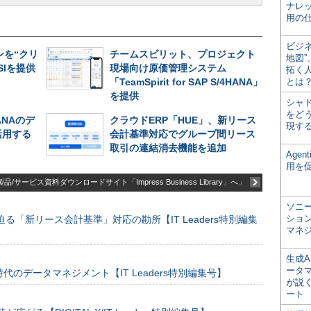
ナレ
用の仕
ビジ
オンを“クリ
チームスピリット、プロジェクト
地図
SIを提供
現場向け原価管理システム
拓く
「TeamSpirit for SAP S/4HANA」
とは
を提供
シャ
をどう
ANAのデ
クラウドERP「HUE」、新リース
現す
活用する
会計基準対応でグループ間リース
取引の連結消去機能を追加
Age
用を
品/サービス資料ダウンロードサイト「Impress Business Library」へ」
ソニ
ショ
る「新リース会計基準」対応の勘所【IT Leaders特別編集
マネ
生成
ータ
のデータマネジメント【IT Leaders特別編集号】
が説く
ート