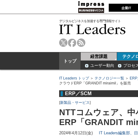
企業IT
デジタルビジネスを加速する専門情報サイト
経営課題
テクノ
トップ
ユーザー動向
プロセ
IT Leaders トップ
＞
テクノロジー一覧
＞
ER
クラウドERP「GRANDIT miraimil」を販売
ERP／SCM
[
新製品・サービス
]
NTTコムウェア、
ERP「GRANDIT mi
2024年4月12日(金)
IT Leaders編集部、