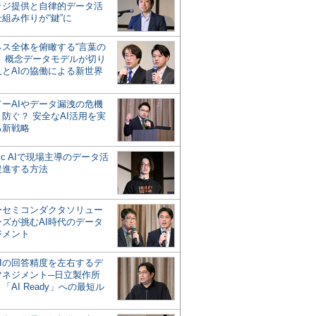
ッジ提供と自律的データ活
組み作りが“鍵”に
ネス全体を俯瞰する“言葉の
”、概念データモデルが切り
人とAIの協働による新世界
？
ドーAIやデータ漏洩の危機
防ぐ？ 安全なAI活用を実
る新戦略
ntic AIで現場主導のデータ活
促進する方法
ーセミコンダクタソリュー
ンズが挑むAI時代のデータ
ジメント
AIの回答精度を左右するデ
マネジメント─日立製作所
「AI Ready」への最短ル