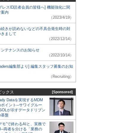
プレスID読者会員の皆様へ] 機能強化に関
ご案内
（2023/4/19）
の続きが読めないなどの不具合発生時の対
つきまして
（2022/12/14）
メンテナンスのお知らせ
（2022/10/14）
 Leaders編集部より] 編集スタッフ募集のお知
（Recruiting）
ピックス
[Sponsored]
eady Dataを実現するMDM
のポイント─サワイグルー
SOLが示すデータドリブン
の基盤
デモ”で終わるAIと、実務で
I─両者を分ける「業務の