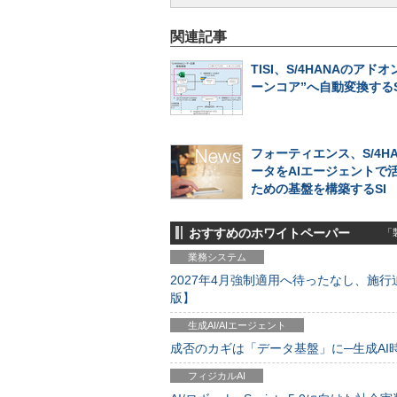
関連記事
TISI、S/4HANAのアド
ーンコア”へ自動変換する
フォーティエンス、S/4H
ータをAIエージェントで
ための基盤を構築するSI
おすすめのホワイトペーパー
「製
業務システム
2027年4月強制適用へ待ったなし、施行迫
版】
生成AI/AIエージェント
成否のカギは「データ基盤」に─生成AI時代
フィジカルAI