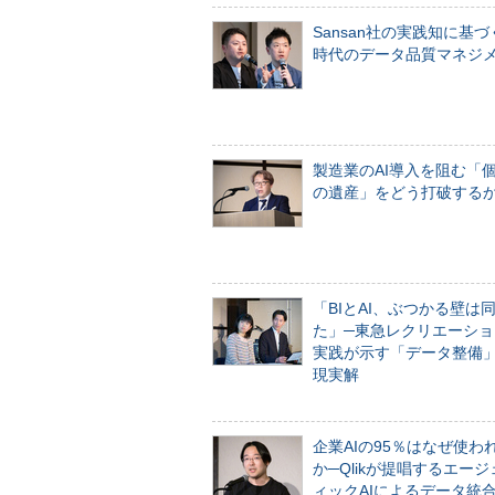
Sansan社の実践知に基づ
時代のデータ品質マネジ
製造業のAI導入を阻む「
の遺産」をどう打破する
「BIとAI、ぶつかる壁は
た」─東急レクリエーショ
実践が示す「データ整備
現実解
企業AIの95％はなぜ使わ
か─Qlikが提唱するエー
ィックAIによるデータ統