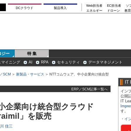
Web担当者
EC担当者
ソ
DCクラウド
製品導入
エネルギー
ドローン
教育
ロジー
特 集
スマイニング
AI
RPA
セキュリティ
データマネジメント
P／SCM
＞
新製品・サービス
＞ NTTコムウェア、中小企業向け統合型
IT
ERP／SCM記事一覧へ
インプ
公開
IT 
中小企業向け統合型クラウド
Impre
す。
raimil」を販売
・
イ
日川 佳三