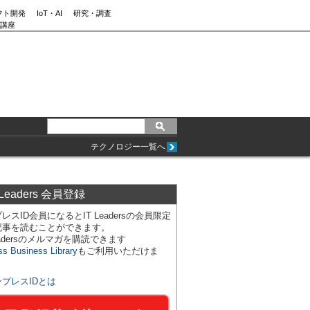
フト開発
IoT・AI
研究・調査
講座
テクノロジー一覧へ
 Leaders 会員登録
レスID会員になるとIT Leadersの会員限定
記事を読むことができます。
Leadersのメルマガを購読できます
ss Business Library
もご利用いただけま
ンプレスIDとは