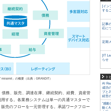
[イン
する
記事
応に
定期
[IT
らせ
ト
iraimil」の概要（出典：GRANDIT）
AI R
成功
プとJ
、債務、販売、調達在庫、継続契約、経費、資産管
経営
利用する。各業務システムは単一の共通マスターで
“感動
、販売のフローを一元管理する。承認ワークフロー
動くA