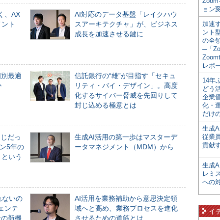
Zoo
ョン変
く、AX
AI対応のデータ基盤「レイクハウ
メント
スアーキテクチャ」が、ビジネス
加速す
ント
成長を加速させる鍵に
の全
─「Z
Zoomt
レポ
個別最適
信託銀行の“雄”が目指す「セキュ
14
か
リティ・バイ・デザイン」。高度
どう
化するサイバー脅威を先回りして
企業
封じ込める極意とは
化・
だけの
生成A
同じだっ
生成AI活用の第一歩はマスターデ
従業
貢献す
ン5年の
ータマネジメント（MDM）から
」という
生成
レミ
への
れないの
AI活用を業務補助から意思決定領
ジェンテ
域へと高め、業務プロセスを進化
イ
合の新機
させるための道筋とは