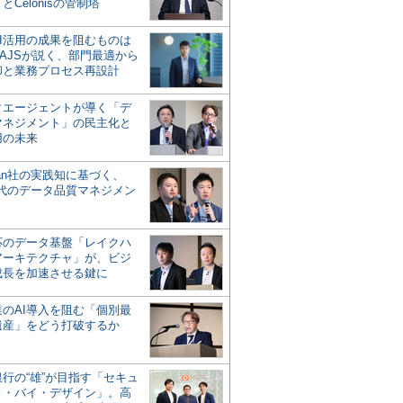
とCelonisの管制塔
AI活用の成果を阻むものは
AJSが説く、部門最適から
却と業務プロセス再設計
タエージェントが導く「デ
マネジメント」の民主化と
用の未来
san社の実践知に基づく、
時代のデータ品質マネジメン
対応のデータ基盤「レイクハ
アーキテクチャ」が、ビジ
成長を加速させる鍵に
業のAI導入を阻む「個別最
遺産」をどう打破するか
行の“雄”が目指す「セキュ
ィ・バイ・デザイン」。高