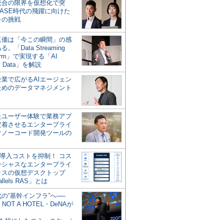
統合の限界を仮想化で突
ASE時代の飛躍に向けた
キの挑戦
の真価は「今この瞬間」の感
。「Data Streaming
form」で実現する「AI
y Data」を解説
企業で広がるAIエージェン
ためのデータマネジメント
？
たユーザー体験で業務アプ
定着させるエンタープライ
けノーコード開発ツールの
の導入コストを抑制！ コス
ンシャスなエンタープライ
ラスの仮想デスクトップ
allels RAS」とは
代の“基幹インフラ”へ──
NOT A HOTEL・DeNAが