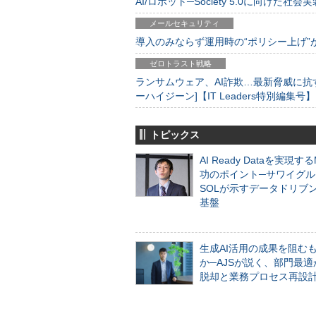
AI/ロボット─Society 5.0に向けた社会実
メールセキュリティ
導入のみならず運用時の“ポリシー上げ”が肝心
ゼロトラスト戦略
ランサムウェア、AI詐欺…最新脅威に抗
ーハイジーン]【IT Leaders特別編集号】
トピックス
AI Ready Dataを実現す
功のポイント─サワイグル
SOLが示すデータドリブ
基盤
生成AI活用の成果を阻む
か─AJSが説く、部門最適
脱却と業務プロセス再設