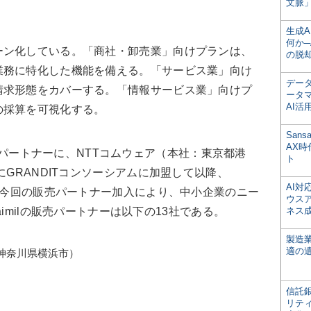
文脈」
生成
何か─
ン化している。「商社・卸売業」向けプランは、
の脱
業務に特化した機能を備える。「サービス業」向け
デー
請求形態をカバーする。「情報サービス業」向けプ
ータ
AI活
の採算を可視化する。
San
AX
lの販売パートナーに、NTTコムウェア（本社：東京都港
ト
にGRANDITコンソーシアムに加盟して以降、
AI
た。今回の販売パートナー加入により、中小企業のニー
ウス
raimilの販売パートナーは以下の13社である。
ネス
製造
適の
神奈川県横浜市）
信託銀
リテ