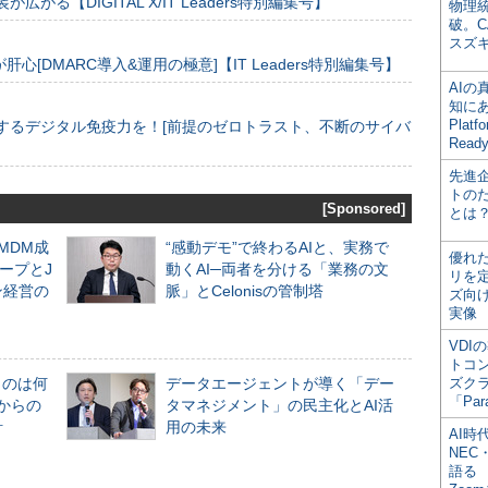
装が広がる【DIGITAL X/IT Leaders特別編集号】
物理
破。C
スズ
[DMARC導入&運用の極意]【IT Leaders特別編集号】
AI
知にある
Plat
するデジタル免疫力を！[前提のゼロトラスト、不断のサイバ
Read
先進
トの
[Sponsored]
とは
るMDM成
“感動デモ”で終わるAIと、実務で
優れ
ープとJ
動くAI─両者を分ける「業務の文
リを
ン経営の
脈」とCelonisの管制塔
ズ向
実像
VDI
トコ
ものは何
データエージェントが導く「デー
ズク
「Par
からの
タマネジメント」の民主化とAI活
計
用の未来
AI時
NEC・
語る