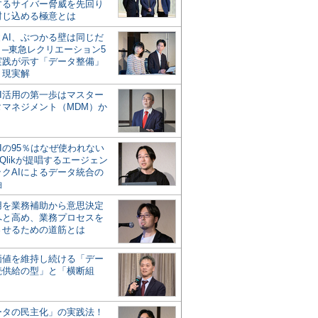
するサイバー脅威を先回り
封じ込める極意とは
とAI、ぶつかる壁は同じだ
」─東急レクリエーション5
実践が示す「データ整備」
う現実解
AI活用の第一歩はマスター
タマネジメント（MDM）か
Iの95％はなぜ使われない
Qlikが提唱するエージェン
ックAIによるデータ統合の
軸
活用を業務補助から意思決定
へと高め、業務プロセスを
させるための道筋とは
の価値を維持し続ける「デー
続供給の型」と「横断組
ータの民主化」の実践法！