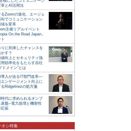
mを核にしたコミュニケーシ
革とAI活用法
るZoomの進化、エージェ
型AIでコミュニケーション
領域を変革
oom主催リアルイベント
opia On the Road Japan」
ート
年ぶりに到来したチャンスを
活かす？
価値向上とセキュリティ強
運用効率化をもたらす自社
“ドメイン”とは
I導入が迫るIT部門改革―
員エンゲージメント向上に
るRidgelinezの処方箋
AI時代に求められるオンプ
ス基盤─電力急増と機密性
対応策
チオシ特集