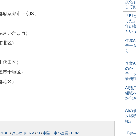
度化
して
都府京都市上京区）
「BI
った
）
年の
とい
県さいたま市）
生成
市北区）
デー
ら
千代田区）
企業A
のか─
屋市千種区）
ティ
新機
都港区）
AI
領域
進化
AI
タ継
織」
NDIT
/
クラウドERP
/
SI
/
中堅・中小企業
/
ERP
「デ