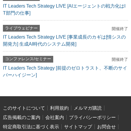
IT Leaders Tech Strategy LIVE [AIエージェントの戦力化はI
T部門の仕事]
ライブウェビナー
開催終了
IT Leaders Tech Strategy LIVE [事業成長のカギは[情シスの
開発力] 生成AI時代のシステム開発]
コンファレンス/セミナー
開催終了
IT Leaders Tech Strategy [前提のゼロトラスト、不断のサイ
バーハイジーン]
このサイトについて
利用規約
メルマガ購読
広告掲載のご案内
会社案内
プライバシーポリシー
特定商取引法に基づく表示
サイトマップ
お問合せ