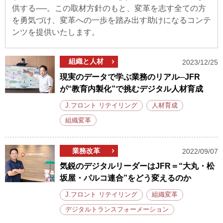
供する──。この取材方針のもと、変革を志す全ての方
を勇気づけ、変革への一歩を踏み出す助けになるコンテ
ンツを提供いたします。
組織と人材
2023/12/25
現実のデータで学ぶ業務のリアル─JFR
が“教育内製化”で挑むデジタル人材育成
J.フロント リテイリング
人材育成
組織変革
業務改革
2022/09/07
気鋭のデジタルリーダーはJFR＝“大丸・松
坂屋・パルコ連合”をどう変えるのか
J.フロント リテイリング
組織変革
デジタルトランスフォーメーション