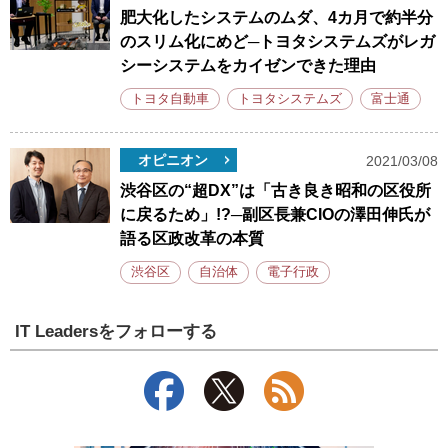
肥大化したシステムのムダ、4カ月で約半分
のスリム化にめど─トヨタシステムズがレガ
シーシステムをカイゼンできた理由
トヨタ自動車
トヨタシステムズ
富士通
オピニオン
2021/03/08
渋谷区の“超DX”は「古き良き昭和の区役所
に戻るため」!?─副区長兼CIOの澤田伸氏が
語る区政改革の本質
渋谷区
自治体
電子行政
IT Leadersをフォローする