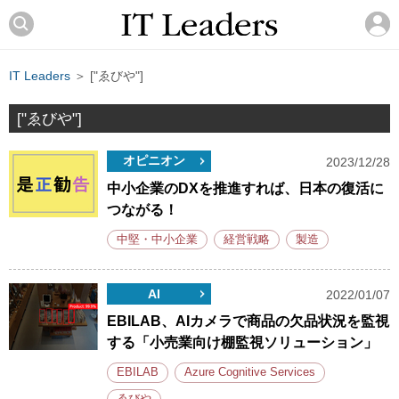
IT Leaders
＞ ["ゑびや"]
["ゑびや"]
オピニオン
2023/12/28
中小企業のDXを推進すれば、日本の復活に
つながる！
中堅・中小企業
経営戦略
製造
AI
2022/01/07
EBILAB、AIカメラで商品の欠品状況を監視
する「小売業向け棚監視ソリューション」
EBILAB
Azure Cognitive Services