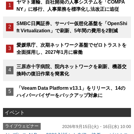
ヤマト運輸、自社開発の人事システムを「COMPA
NY」に移行、人事業務を標準化し法改正に追従
SMBC日興証券、サーバー仮想化基盤を「OpenShi
ft Virtualization」で刷新、5年間の費用を2割減
愛媛県庁、次期ネットワーク基盤でゼロトラストを
全面採用し、2027年1月に稼働
三原赤十字病院、院内ネットワークを刷新、機器交
換時の復旧作業を簡素化
「Veeam Data Platform v13.1」をリリース、14の
ハイパーバイザーをバックアップ対象に
イベント
ライブウェビナー
2026年9月15日(火)・16日(水) 10:00