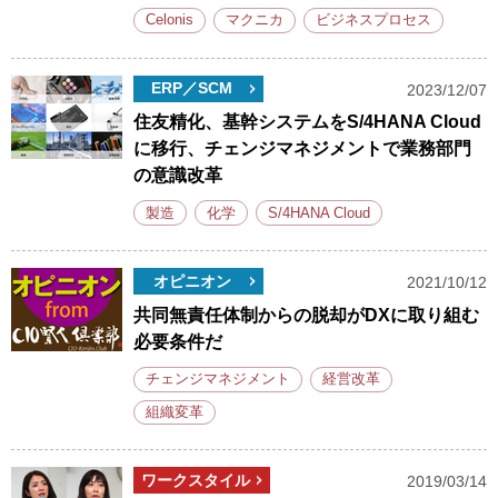
Celonis
マクニカ
ビジネスプロセス
ERP／SCM
2023/12/07
住友精化、基幹システムをS/4HANA Cloud
に移行、チェンジマネジメントで業務部門
の意識改革
製造
化学
S/4HANA Cloud
オピニオン
2021/10/12
共同無責任体制からの脱却がDXに取り組む
必要条件だ
チェンジマネジメント
経営改革
組織変革
ワークスタイル
2019/03/14