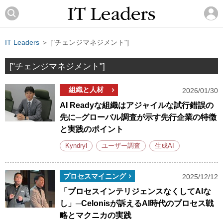
IT Leaders
＞ ["チェンジマネジメント"]
["チェンジマネジメント"]
組織と人材
2026/01/30
AI Readyな組織はアジャイルな試行錯誤の
先に─グローバル調査が示す先行企業の特徴
と実践のポイント
Kyndryl
ユーザー調査
生成AI
プロセスマイニング
2025/12/12
「プロセスインテリジェンスなくしてAIな
し」─Celonisが訴えるAI時代のプロセス戦
略とマクニカの実践