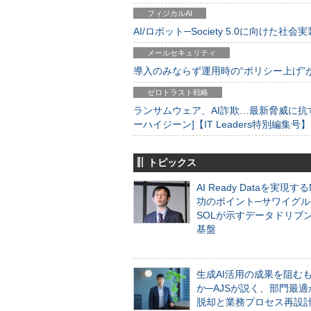
フィジカルAI
AI/ロボット─Society 5.0に向けた社会実
メールセキュリティ
導入のみならず運用時の“ポリシー上げ”が肝心
ゼロトラスト戦略
ランサムウェア、AI詐欺…最新脅威に抗
ーハイジーン]【IT Leaders特別編集号】
トピックス
AI Ready Dataを実現す
功のポイント─サワイグル
SOLが示すデータドリブ
基盤
生成AI活用の成果を阻む
か─AJSが説く、部門最適
脱却と業務プロセス再設