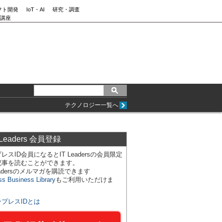
フト開発
IoT・AI
研究・調査
講座
テクノロジー一覧へ
 Leaders 会員登録
レスID会員になるとIT Leadersの会員限定
記事を読むことができます。
Leadersのメルマガを購読できます
ss Business Library
もご利用いただけま
ンプレスIDとは