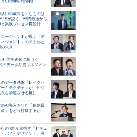
とCelonisの管制塔
AI活用の成果を阻むものは
AJSが説く、部門最適から
却と業務プロセス再設計
タエージェントが導く「デ
マネジメント」の民主化と
用の未来
san社の実践知に基づく、
時代のデータ品質マネジメン
対応のデータ基盤「レイクハ
アーキテクチャ」が、ビジ
成長を加速させる鍵に
業のAI導入を阻む「個別最
遺産」をどう打破するか
行の“雄”が目指す「セキュ
ィ・バイ・デザイン」。高