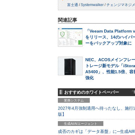
富士通
/
Systemwalker
/
チェンジマネジ
関連記事
「Veeam Data Platform 
をリリース、14のハイパ
ーをバックアップ対象に
NEC、ACOSメインフレ
トレージ新モデル「iStora
A5400」、性能1.5倍、
強化
おすすめのホワイトペーパー
「製
業務システム
2027年4月強制適用へ待ったなし、施行迫
版】
生成AI/AIエージェント
成否のカギは「データ基盤」に─生成AI時代