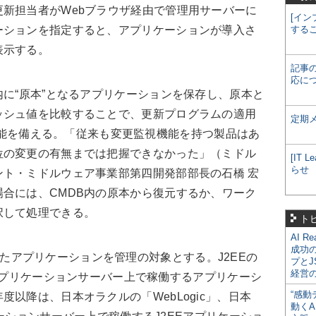
新担当者がWebブラウザ経由で管理用サーバーに
[イン
ーションを指定すると、アプリケーションが導入さ
する
表示する。
記事
応に
に“原本”となるアプリケーションを保存し、原本と
ッシュ値を比較することで、更新プログラムの適用
定期
nt」機能を備える。「従来も変更監視機能を持つ製品はあ
位の変更の有無までは把握できなかった」（ミドル
[IT
らせ
ト・ミドルウェア事業部第四開発部部長の石橋 宏
合には、CMDB内の原本から復元するか、ワーク
択して処理できる。
ト
AI R
成功
で構築したアプリケーションを管理の対象とする。J2EEの
プとJ
経営
e」のアプリケーションサーバー上で稼働するアプリケーシ
“感動
以降は、日本オラクルの「WebLogic」、日本
動くA