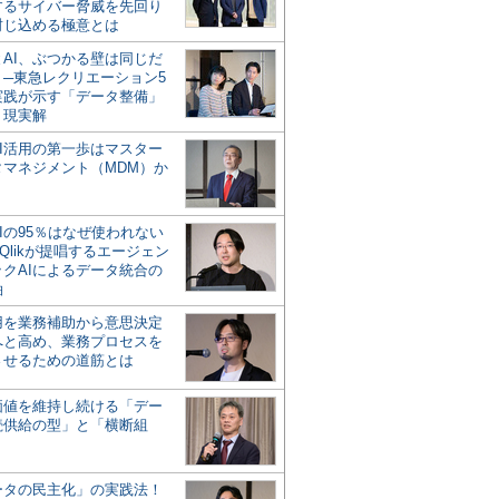
するサイバー脅威を先回り
封じ込める極意とは
とAI、ぶつかる壁は同じだ
」─東急レクリエーション5
実践が示す「データ整備」
う現実解
AI活用の第一歩はマスター
タマネジメント（MDM）か
Iの95％はなぜ使われない
Qlikが提唱するエージェン
ックAIによるデータ統合の
軸
活用を業務補助から意思決定
へと高め、業務プロセスを
させるための道筋とは
の価値を維持し続ける「デー
続供給の型」と「横断組
ータの民主化」の実践法！