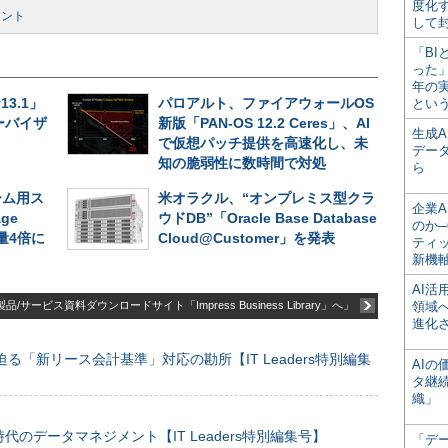
度化
メント
して
「BI
った
年の
v13.1」
パロアルト、ファイアウォールOS
とい
ーバイザ
新版「PAN-OS 12.2 Ceres」、AI
生成
で仮想パッチ提供を高速化し、未
デー
知の脆弱性に数時間で対処
ら
ーム用ス
米オラクル、“オンプレミス型クラ
企業A
ge
ウドDB”「Oracle Base Database
のか─
容量4倍に
Cloud@Customer」を発表
ティ
新機
AI
品/サービス資料ダウンロードサイト「Impress Business Library」へ」
領域
進化
る「新リース会計基準」対応の勘所【IT Leaders特別編集
AI
タ継
織」
のデータマネジメント【IT Leaders特別編集号】
「デ