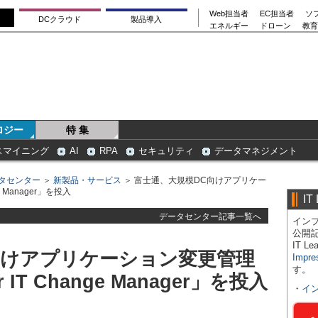
Web担当者
EC担当者
ソ
DCクラウド
製品導入
エネルギー
ドローン
教育
ロジー
特 集
スマイニング
AI
RPA
セキュリティ
データマネジメント
タセンター
＞
新製品・サービス
＞ 富士通、大規模DC向けアプリケー
e Manager」を投入
IT
データセンター記事一覧へ
インプ
公開
IT 
向けアプリケーション変更管理
Impre
す。
r IT Change Manager」を投入
・
イ