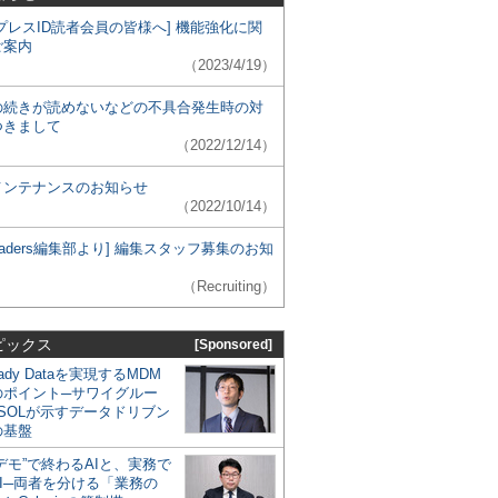
プレスID読者会員の皆様へ] 機能強化に関
ご案内
（2023/4/19）
の続きが読めないなどの不具合発生時の対
つきまして
（2022/12/14）
メンテナンスのお知らせ
（2022/10/14）
 Leaders編集部より] 編集スタッフ募集のお知
（Recruiting）
ピックス
[Sponsored]
eady Dataを実現するMDM
のポイント─サワイグルー
SOLが示すデータドリブン
の基盤
デモ”で終わるAIと、実務で
I─両者を分ける「業務の