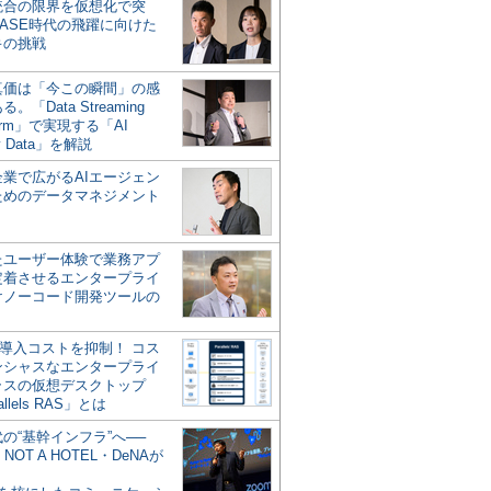
統合の限界を仮想化で突
ASE時代の飛躍に向けた
キの挑戦
の真価は「今この瞬間」の感
。「Data Streaming
form」で実現する「AI
y Data」を解説
企業で広がるAIエージェン
ためのデータマネジメント
？
たユーザー体験で業務アプ
定着させるエンタープライ
けノーコード開発ツールの
の導入コストを抑制！ コス
ンシャスなエンタープライ
ラスの仮想デスクトップ
allels RAS」とは
代の“基幹インフラ”へ──
NOT A HOTEL・DeNAが