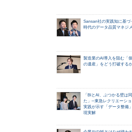
Sansan社の実践知に基づ
時代のデータ品質マネジ
製造業のAI導入を阻む「
の遺産」をどう打破する
「BIとAI、ぶつかる壁は
た」─東急レクリエーショ
実践が示す「データ整備
現実解
企業AIの95％はなぜ使わ