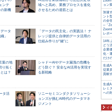
Zoo
ジェンテ
域へと高め、業務プロセスを進化
ョン変
合の新機
させるための道筋とは
加速す
ント
の全
─「Z
Zoomt
「データ
「データの民主化」の実践法！ ナ
レポ
組織」
レッジ提供と自律的データ活用の
仕組み作りが“鍵”に
14
どう
企業
化・
だけの
言葉の地
シャドーAIやデータ漏洩の危機を
生成A
切り拓く
どう防ぐ？ 安全なAI活用を実現す
従業
界とは？
る新戦略
貢献す
生成
レミ
への
データ活
ソニーセミコンダクタソリューシ
ョンズが挑むAI時代のデータマネ
ジメント
イ