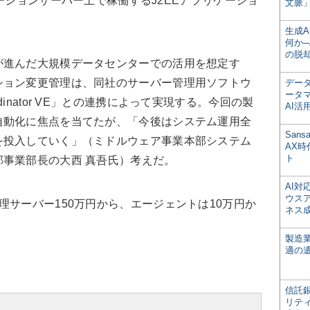
リケーションサーバー上で稼働するJ2EEアプリケーショ
文脈」
。
生成
何か─
の脱
進んだ大規模データセンターでの活用を想定す
ション変更管理は、同社のサーバー管理用ソフトウ
デー
ータ
 Coordinator VE」との連携によって実現する。今回の製
AI活
自動化に焦点を当てたが、「今後はシステム運用全
San
を投入していく」（ミドルウェア事業本部システム
AX
ト
事業部長の大西 真吾氏）考えだ。
AI
ウス
サーバー150万円から、エージェントは10万円か
ネス
。
製造
適の
信託銀
リテ