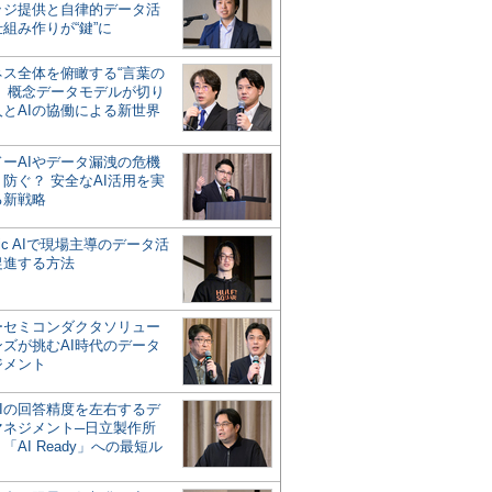
ッジ提供と自律的データ活
組み作りが“鍵”に
ネス全体を俯瞰する“言葉の
”、概念データモデルが切り
人とAIの協働による新世界
？
ドーAIやデータ漏洩の危機
防ぐ？ 安全なAI活用を実
る新戦略
ntic AIで現場主導のデータ活
促進する方法
ーセミコンダクタソリュー
ンズが挑むAI時代のデータ
ジメント
AIの回答精度を左右するデ
マネジメント─日立製作所
「AI Ready」への最短ル