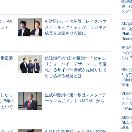
物理
破。C
スズ
く、AX
AI対応のデータ基盤「レイクハウ
AI
メント
スアーキテクチャ」が、ビジネス
知にある
成長を加速させる鍵に
Plat
Read
先進
トの
とは
個別最適
信託銀行の“雄”が目指す「セキュ
か
リティ・バイ・デザイン」。高度
化するサイバー脅威を先回りして
優れ
リを
封じ込める極意とは
ズ向
実像
VDI
同じだっ
生成AI活用の第一歩はマスターデ
トコ
ン5年の
ータマネジメント（MDM）から
ズク
」という
「Par
AI時
NEC・
語る
れないの
AI活用を業務補助から意思決定領