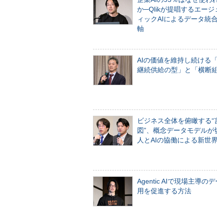
か─Qlikが提唱するエー
ィックAIによるデータ統
軸
AIの価値を維持し続ける
継続供給の型」と「横断
ビジネス全体を俯瞰する“
図”、概念データモデルが
人とAIの協働による新世
Agentic AIで現場主導の
用を促進する方法