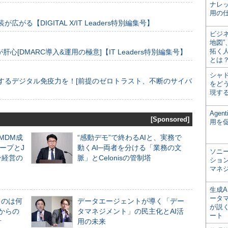
ナレ
用の仕
装が広がる【DIGITAL X/IT Leaders特別編集号】
ビジ
地図
拓く
[DMARC導入&運用の極意]【IT Leaders特別編集号】
とは
シャ
するデジタル免疫力を！[前提のゼロトラスト、不断のサイバ
をどう
現す
Age
[Sponsored]
用を
るMDM成
“感動デモ”で終わるAIと、実務で
ープとJ
動くAI─両者を分ける「業務の文
ソニ
ン経営の
脈」とCelonisの管制塔
ショ
マネ
生成
ータ
ものは何
データエージェントが導く「デー
が説く
からの
タマネジメント」の民主化とAI活
ート
計
用の未来