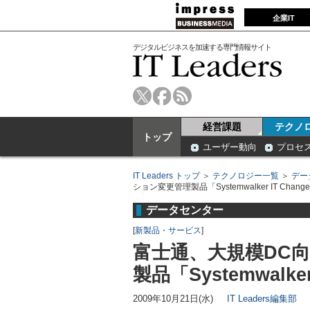
企業IT
デジタルビジネスを加速する専門情報サイト
経営課題
テクノ
トップ
ユーザー動向
プロセ
IT Leaders トップ
＞
テクノロジー一覧
＞
デー
ション変更管理製品「Systemwalker IT Chang
データセンター
[
新製品・サービス
]
富士通、大規模DC
製品「Systemwalke
2009年10月21日(水)
IT Leaders編集部