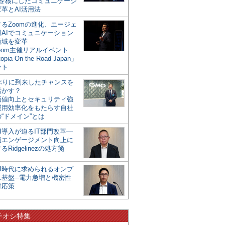
mを核にしたコミュニケーシ
革とAI活用法
るZoomの進化、エージェ
型AIでコミュニケーション
領域を変革
oom主催リアルイベント
opia On the Road Japan」
ート
年ぶりに到来したチャンスを
活かす？
価値向上とセキュリティ強
運用効率化をもたらす自社
“ドメイン”とは
I導入が迫るIT部門改革―
員エンゲージメント向上に
るRidgelinezの処方箋
AI時代に求められるオンプ
ス基盤─電力急増と機密性
対応策
チオシ特集