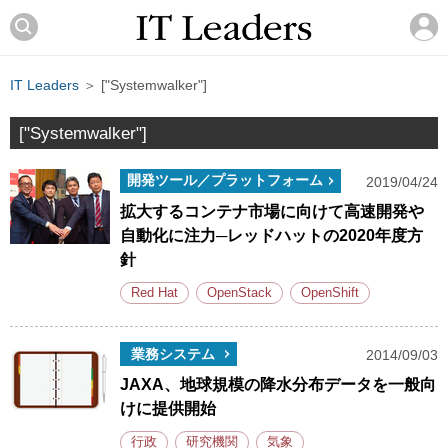
IT Leaders
＞ ["Systemwalker"]
["Systemwalker"]
開発ツール／プラットフォーム
2019/04/24
拡大するコンテナ市場に向けて高速開発や
自動化に注力─レッドハットの2020年度方
針
Red Hat
OpenStack
OpenShift
業務システム
2014/09/03
JAXA、地球規模の降水分布データを一般向
けに提供開始
行政
研究機関
気象