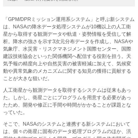
「GPM/DPRミッション運用系システム」と呼ぶ新システム
は、NASAの降水データ処理システムが10機以上の人工衛
星から取得する観測データや軌道・姿勢情報を受信して解
析。降水の強さを示す3次元分布データを作成し、NASAや
気象庁、水災害・リスクマネジメント国際センター、国際
建設技術協会といった関係機関へ配信する役割を担う。天
気予報の精度向上や自然災害の被害軽減に加えて、気候変
動や異常気象のメカニズムに関する知見の獲得に貢献する
ことが大きな狙いだ。
人工衛星から観測データを取得するシステムは従来もあっ
た。しかし、衛星ごとにプログラムを用意する必要があっ
たため、開発や修正に手間や時間がかかることが課題とな
っていた。
そこで、NASAのシステムと連携する新システムにおいて
は、個々の衛星に固有のデータ処理プログラムのほか、汎