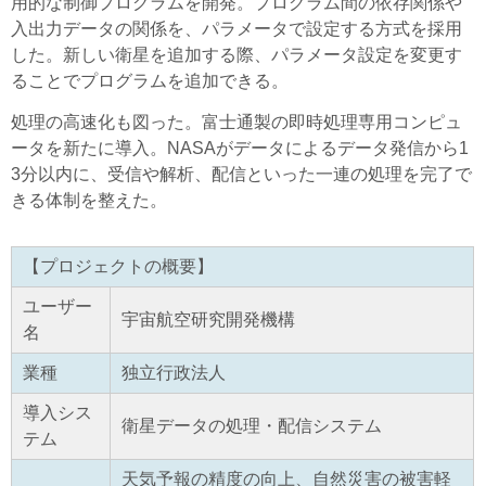
用的な制御プログラムを開発。プログラム間の依存関係や
入出力データの関係を、パラメータで設定する方式を採用
した。新しい衛星を追加する際、パラメータ設定を変更す
ることでプログラムを追加できる。
処理の高速化も図った。富士通製の即時処理専用コンピュ
ータを新たに導入。NASAがデータによるデータ発信から1
3分以内に、受信や解析、配信といった一連の処理を完了で
きる体制を整えた。
【プロジェクトの概要】
ユーザー
宇宙航空研究開発機構
名
業種
独立行政法人
導入シス
衛星データの処理・配信システム
テム
天気予報の精度の向上、自然災害の被害軽