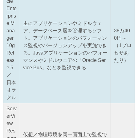
cle
Ente
rpris
e M
主にアプリケーションやミドルウェ
ana
ア、データベース層を管理するソフ
38万40
ger
ト。アプリケーションのパフォーマン
0円～
10g
ス監視やバージョンアップを実施でき
（1プロ
Rel
る。Javaアプリケーションのパフォー
セサあ
eas
マンスやミドルウェアの「Oracle Ser
たり）
e 5
vice Bus」などを監視できる
／
日本
オラ
クル
Serv
erVi
ew
Res
仮想／物理環境を同一画面上で監視で