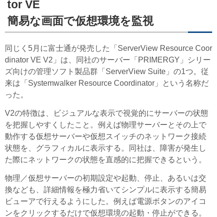
tor VE
簡易な画面で仮想環境を監視
同じく5月に富士通が発売した「ServerView Resource Coor
dinator VE V2」は、同社のサーバー「PRIMERGY」シリー
ズ向けの管理ソフト製品群「ServerView Suite」の1つ。従
来は「Systemwalker Resource Coordinator」という名称だ
った。
V2の特徴は、ビジュアルな表示で視覚的にサーバーの状態
を把握しやすくしたこと。例えば物理サーバーとその上で
動作する仮想サーバーや仮想スイッチのネットワーク接続
状態を、グラフィカルに表示する。同社は、障害が発生し
た際にネットワークの状態を直感的に把握できるという。
物理／仮想サーバーの初期設定や起動、停止、あるいは交
換なども、詳細情報を極力省いてシンプルに表示する簡易
ビューアで行えるようにした。例えば電源ボタンのアイコ
ンをクリックするだけで仮想環境の起動・停止ができる。