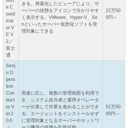
ourc
きる。簡素化したビューアにより、サ
e C
ーバーの状態をアイコンで分かりやす
22万50
oord
く表示する。VMware、Hyper-V、Xe
0円～
inat
nといったサーバー仮想化ソフトを管
or V
理対象にできる
E V
2／
富士
通
Senj
u O
pera
tion
Con
用途に応じ、複数の管理画面を利用で
duct
き、システム担当者と運用オペレータ
or V
ーが分業して作業を進めることができ
52万50
er.1
る。エージェントをインストールせず
00円～
0.0
に管理対象となるサーバーやネットワ
／
ーク機器の状態を監視可能