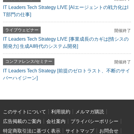
IT Leaders Tech Strategy LIVE [AIエージェントの戦力化はI
T部門の仕事]
ライブウェビナー
開催終了
IT Leaders Tech Strategy LIVE [事業成長のカギは[情シスの
開発力] 生成AI時代のシステム開発]
コンファレンス/セミナー
開催終了
IT Leaders Tech Strategy [前提のゼロトラスト、不断のサイ
バーハイジーン]
このサイトについて
利用規約
メルマガ購読
広告掲載のご案内
会社案内
プライバシーポリシー
特定商取引法に基づく表示
サイトマップ
お問合せ