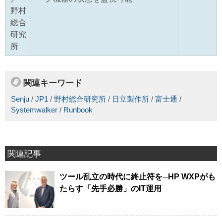
野村
総合
研究
所
関連キーワード
Senju
/
JP1
/
野村総合研究所
/
日立製作所
/
富士通
/
Systemwalker
/
Runbook
関連記事
ツール乱立の時代に終止符を─HP WXPがも
たらす「先手必勝」のIT運用