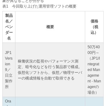
象が異なることが分かる
表1 今回取り上げた運用管理ソフトの概要
製品
名／
価格
ベン
概要
（税
ダー
込）
名
50万40
JP1
00円～
Vers
（JP1/I
稼働状況の監視やパフォーマンス測
ion
ntegrat
定、暗号化などを行う製品群で構成。
9／
ed Man
仮想化ソフトから、仮想／物理サーバ
日立
ageme
ーの構成情報を自動で取得できる
製作
nt - Man
所
agerの
場合）
Ora