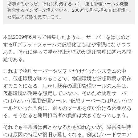
増加するからだ。それに対処するべく、運用管理ツールを機能
強化するベンダーが増えている。2009年5月〜6月初旬に登場し
た製品の特徴を見ていこう。
本誌2009年6月号で特集したように、サーバーをはじめと
するITプラットフォームの仮想化はもはや常識になりつつ
ある。それに伴って浮かび上がるのが運用管理に関わる問
題である。
これまで物理サーバーやソフトだけだったシステムの中
に、仮想環境が加わることで、物理環境と仮想環境が混在
することになる。しかし既存の運用管理ツールの大半は、
仮想環境の運用を想定していない。そのため物理サーバー
にはAという運用管理ツール、仮想サーバーにはBというツ
ールといった具合に、別々のツールを使い分ける必要があ
る。そうなると運用担当者の負担は大きくなってしまう。
それでも平常時は何とかなるかも知れないが、障害発生時
には原因の特定や復旧が難しくなる。例えばハードウエア