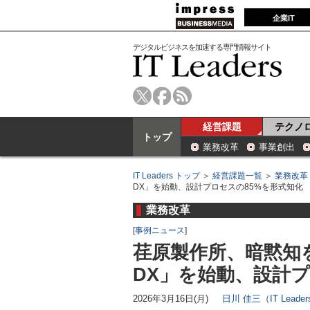
企業IT
デジタルビジネスを加速する専門情報サイト
経営課題
テクノ
トップ
業務改革
事業創出
IT Leaders トップ
＞
経営課題一覧
＞
業務改革
DX」を始動、設計プロセスの85%を形式知化
業務改革
[
事例ニュース
]
荏原製作所、暗黙知
DX」を始動、設計プ
2026年3月16日(月)
日川 佳三（IT Lead