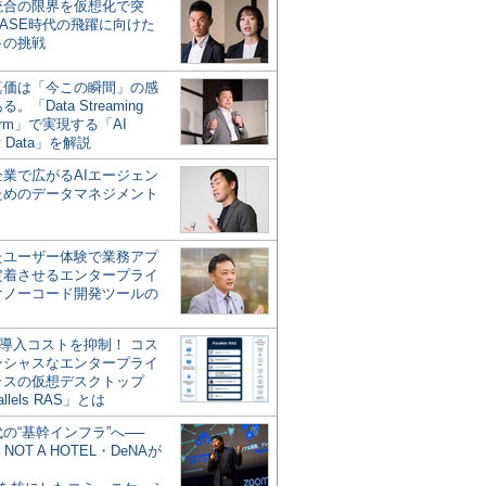
統合の限界を仮想化で突
ASE時代の飛躍に向けた
キの挑戦
の真価は「今この瞬間」の感
。「Data Streaming
form」で実現する「AI
y Data」を解説
企業で広がるAIエージェン
ためのデータマネジメント
？
たユーザー体験で業務アプ
定着させるエンタープライ
けノーコード開発ツールの
の導入コストを抑制！ コス
ンシャスなエンタープライ
ラスの仮想デスクトップ
allels RAS」とは
代の“基幹インフラ”へ──
NOT A HOTEL・DeNAが