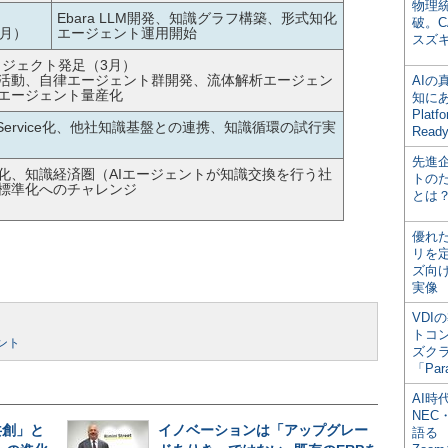
物理
Ebara LLM開発、知識グラフ構築、形式知化
破。C
0月）
エージェント運用開始
スズ
ロジェクト発足（3月）
活動、自律エージェント群開発、流体解析エージェン
AI
エージェント量産化
知にある
Plat
 as a Service化、他社知識基盤との連携、知識循環の試行実
Read
先進
化、知識経済圏（AIエージェントが知識交換を行う社
トの
標準化へのチャレンジ
とは
優れ
リを
ズ向
実像
VDI
トコ
ント
ズク
「Par
AI時
NEC・
共創」と
イノベーションは「アップグレー
語る