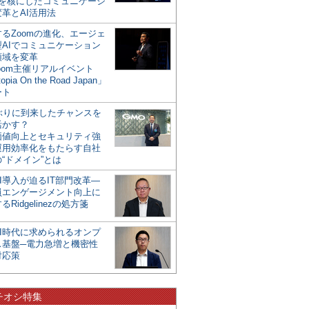
mを核にしたコミュニケーシ
革とAI活用法
るZoomの進化、エージェ
型AIでコミュニケーション
領域を変革
oom主催リアルイベント
opia On the Road Japan」
ート
年ぶりに到来したチャンスを
活かす？
価値向上とセキュリティ強
運用効率化をもたらす自社
“ドメイン”とは
I導入が迫るIT部門改革―
員エンゲージメント向上に
るRidgelinezの処方箋
AI時代に求められるオンプ
ス基盤─電力急増と機密性
対応策
チオシ特集