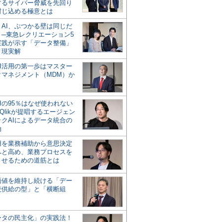
するサイバー脅威を先回り
封じ込める極意とは
とAI、ぶつかる壁は同じだ
」─東急レクリエーション5
実践が示す「データ整備」
う現実解
AI活用の第一歩はマスター
タマネジメント（MDM）か
Iの95％はなぜ使われない
Qlikが提唱するエージェン
ックAIによるデータ統合の
軸
活用を業務補助から意思決定
へと高め、業務プロセスを
させるための道筋とは
の価値を維持し続ける「デー
続供給の型」と「横断組
ータの民主化」の実践法！