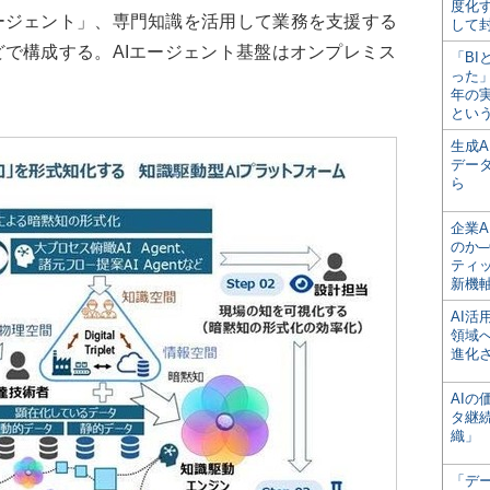
度化
ージェント」、専門知識を活用して業務を支援する
して
で構成する。AIエージェント基盤はオンプレミス
「BI
った
年の
とい
生成
デー
ら
企業A
のか─
ティ
新機
AI
領域
進化
AI
タ継
織」
「デ