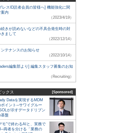
プレスID読者会員の皆様へ] 機能強化に関
ご案内
（2023/4/19）
の続きが読めないなどの不具合発生時の対
つきまして
（2022/12/14）
メンテナンスのお知らせ
（2022/10/14）
 Leaders編集部より] 編集スタッフ募集のお知
（Recruiting）
ピックス
[Sponsored]
eady Dataを実現するMDM
のポイント─サワイグルー
SOLが示すデータドリブン
の基盤
デモ”で終わるAIと、実務で
I─両者を分ける「業務の