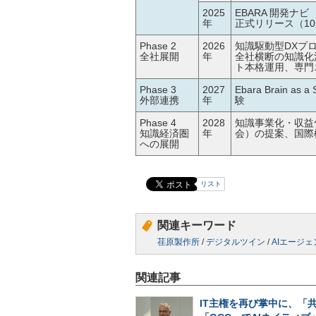
2025
EBARA 開発ナビ
年
正式リリース（1
Phase 2
2026
知識駆動型DXプ
全社展開
年
全社横断の知識化
ト本格運用、専門
Phase 3
2027
Ebara Brain
外部連携
年
験
Phase 4
2028
知識事業化・収益
知識経済圏
年
会）の提案、国際
への展開
リスト
関連キーワード
荏原製作所
/
デジタルツイン
/
AIエージェ
関連記事
IT主権を再び掌中に、「