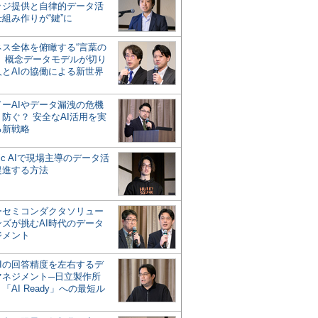
ッジ提供と自律的データ活
組み作りが“鍵”に
ネス全体を俯瞰する“言葉の
”、概念データモデルが切り
人とAIの協働による新世界
？
ドーAIやデータ漏洩の危機
防ぐ？ 安全なAI活用を実
る新戦略
ntic AIで現場主導のデータ活
促進する方法
ーセミコンダクタソリュー
ンズが挑むAI時代のデータ
ジメント
AIの回答精度を左右するデ
マネジメント─日立製作所
「AI Ready」への最短ル