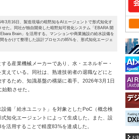
6年3月16日、製造現場の暗黙知をAIエージェントで形式知化す
せた。同社が独自開発した暗黙知可視化システム「EBARA 開
bara Brain」を活用する。マンションや商業施設の給水設備を
時間をかけて整理した設計プロセスの85%を、形式知化エージェ
。
する産業機械メーカーであり、水・エネルギー・
を支えている。同社は、熟達技術者の退職などにと
するため、知識基盤の構築に着手。2026年3月1日
に始動させた。
設備「給水ユニット」を対象としたPoC（概念検
形式知化エージェントによって生成した。また、設
Iを活用することで精度83%を達成した。
お