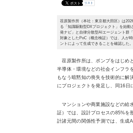
リスト
荏原製作所（本社：東京都大田区）は202
る「知識駆動型DXプロジェクト」を始動さ
発ナビ」と自律分散型AIエージェント群「E
対象としたPoC（概念検証）では、人が
ントによって生成できることを確認した
荏原製作所は、ポンプをはじめと
半導体・環境などの社会インフラ
もなう暗黙知の喪失を技術的に解決
にプロジェクトを発足し、同16日
マンションや商業施設などの給水
証）では、設計プロセスの85%を
計諸元間の関係性予測では、生成A