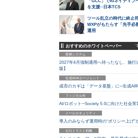
「GCC」でAIネイティブ
を支援─日本TCS
ツール乱立の時代に終止符
WXPがもたらす「先手必勝
運用
おすすめのホワイトペーパー
「製
業務システム
2027年4月強制適用へ待ったなし、施行迫
版】
生成AI/AIエージェント
成否のカギは「データ基盤」に─生成AI時代
フィジカルAI
AI/ロボット─Society 5.0に向けた社会実
メールセキュリティ
導入のみならず運用時の“ポリシー上げ”が肝心
ゼロトラスト戦略