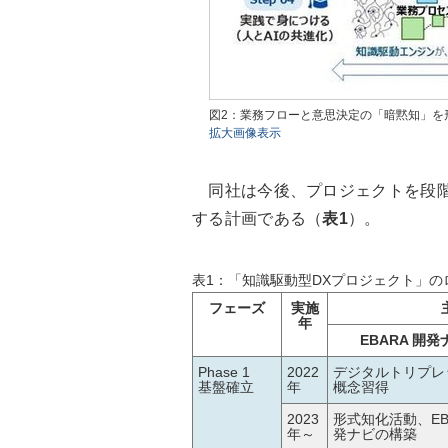
図2：業務フローと意思決定の「暗黙知」を
拡大画像表示
同社は今後、プロジェクトを段階的
する計画である（
表1
）。
表1：「知識駆動型DXプロジェクト」
フェーズ
実施
年
EBARA 開発
Phase 1
2022
デジタルトリプレ
基盤確立
年
概念習得
2023
形式知化活動、EBA
年～
発ナビの構築