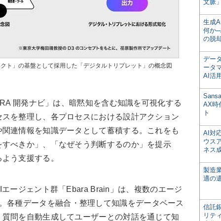
文脈」
生成
何か─
の脱
デー
ェクト」の基盤として採用した「デジタルトリプレット」の概念図
ータ
AI活
San
RA 開発ナビ」は、暗黙知を含む知識を可視化する
AX
ト
セスを整理し、各プロセスにおける設計アクション
や関連情報を知識データとして蓄積する。これをも
AI
ウス
をすべきか」、「なぜそう判断するのか」を提示
ネス
るよう支援する。
製造
適の
ジェント群「Ebara Brain」は、複数のエージ
。各種データを融合・整理して知識をデータベース
信託銀
リテ
、質問を自動生成してユーザーとの対話を通じて知