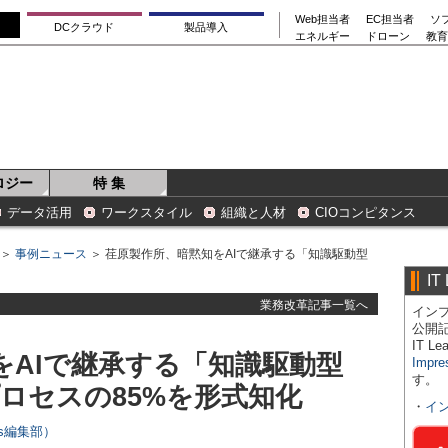
Web担当者
EC担当者
ソ
DCクラウド
製品導入
エネルギー
ドローン
教育
ロジー
特 集
データ活用
ワークスタイル
組織と人材
CIOコンピタンス
＞
事例ニュース
＞ 荏原製作所、暗黙知をAIで継承する「知識駆動型
IT
業務改革記事一覧へ
インプ
公開
IT 
をAIで継承する「知識駆動型
Impre
す。
ロセスの85%を形式知化
・
イ
ers編集部）