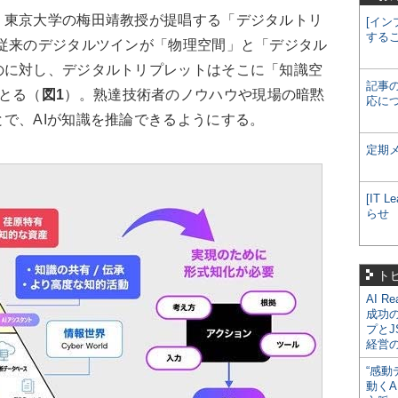
東京大学の梅田靖教授が提唱する「デジタルトリ
[イン
する
。従来のデジタルツインが「物理空間」と「デジタル
のに対し、デジタルトリプレットはそこに「知識空
記事
とる（
図1
）。熟達技術者のノウハウや現場の暗黙
応に
で、AIが知識を推論できるようにする。
定期
[IT
らせ
ト
AI R
成功
プとJ
経営
“感動
動くA