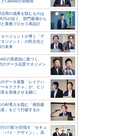
とCelonisの管制塔
AI活用の成果を阻むものは
AJSが説く、部門最適から
却と業務プロセス再設計
タエージェントが導く「デ
マネジメント」の民主化と
用の未来
san社の実践知に基づく、
時代のデータ品質マネジメン
対応のデータ基盤「レイクハ
アーキテクチャ」が、ビジ
成長を加速させる鍵に
業のAI導入を阻む「個別最
遺産」をどう打破するか
行の“雄”が目指す「セキュ
ィ・バイ・デザイン」。高