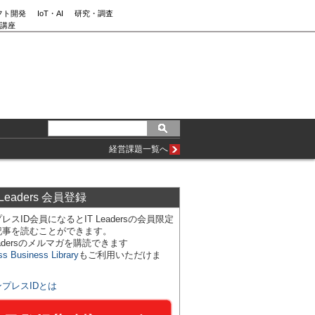
フト開発
IoT・AI
研究・調査
講座
経営課題一覧へ
 Leaders 会員登録
レスID会員になるとIT Leadersの会員限定
記事を読むことができます。
Leadersのメルマガを購読できます
ss Business Library
もご利用いただけま
ンプレスIDとは