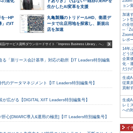
への進化
ドありき」ではない─既存のERPを
Zoo
ョン変
生かしたAI変革を支援
加速す
を─HP
丸亀製麺のトリドールHD、衛星デ
ント
」のIT
ータで出店用地を探索し、新規出
の全
店を加速
─「Z
Zoomt
レポ
品/サービス資料ダウンロードサイト「Impress Business Library」へ」
14
どう
企業
る「新リース会計基準」対応の勘所【IT Leaders特別編集
化・
だけの
生成A
のデータマネジメント【IT Leaders特別編集号】
従業
貢献す
装が広がる【DIGITAL X/IT Leaders特別編集号】
生成
レミ
への
[DMARC導入&運用の極意]【IT Leaders特別編集号】
イ