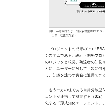
図1：荏原製作所が「知識駆動型DXプロジ
（出典：荏原製作所）
プロジェクトの成果の1つ「EBA
システムである。設計・開発プロ
のロジックと根拠、熟達者の知見
とに、ユーザーに対して「次に何
し、知識を迷わず実務に適用でき
もう一方の柱である自律分散型AIエー
ェントが連携して機能する（
図2
）
化する「形式知化エージェント」