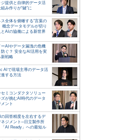
ッジ提供と自律的データ活
組み作りが“鍵”に
ネス全体を俯瞰する“言葉の
”、概念データモデルが切り
人とAIの協働による新世界
？
ドーAIやデータ漏洩の危機
防ぐ？ 安全なAI活用を実
る新戦略
ntic AIで現場主導のデータ活
促進する方法
ーセミコンダクタソリュー
ンズが挑むAI時代のデータ
ジメント
AIの回答精度を左右するデ
マネジメント─日立製作所
「AI Ready」への最短ル