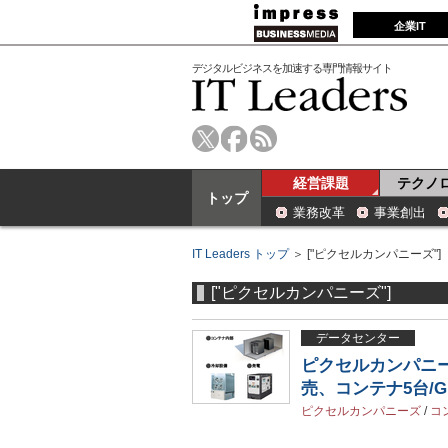
企業IT
デジタルビジネスを加速する専門情報サイト
経営課題
テクノ
トップ
業務改革
事業創出
IT Leaders トップ
＞ ["ピクセルカンパニーズ"]
["ピクセルカンパニーズ"]
データセンター
ピクセルカンパニ
売、コンテナ5台/G
ピクセルカンパニーズ
/
コ