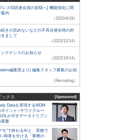
プレスID読者会員の皆様へ] 機能強化に関
ご案内
（2023/4/19）
の続きが読めないなどの不具合発生時の対
つきまして
（2022/12/14）
メンテナンスのお知らせ
（2022/10/14）
 Leaders編集部より] 編集スタッフ募集のお知
（Recruiting）
ピックス
[Sponsored]
eady Dataを実現するMDM
のポイント─サワイグルー
SOLが示すデータドリブン
の基盤
デモ”で終わるAIと、実務で
I─両者を分ける「業務の