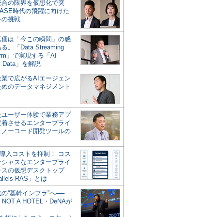
統合の限界を仮想化で突
ASE時代の飛躍に向けた
キの挑戦
の真価は「今この瞬間」の感
。「Data Streaming
form」で実現する「AI
y Data」を解説
企業で広がるAIエージェン
ためのデータマネジメント
？
たユーザー体験で業務アプ
定着させるエンタープライ
けノーコード開発ツールの
の導入コストを抑制！ コス
ンシャスなエンタープライ
ラスの仮想デスクトップ
allels RAS」とは
代の“基幹インフラ”へ──
NOT A HOTEL・DeNAが