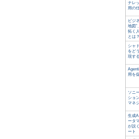
ナレ
用の仕
ビジ
地図
拓く
とは
シャ
をどう
現す
Age
用を
ソニ
ショ
マネ
生成
ータ
が説く
ート