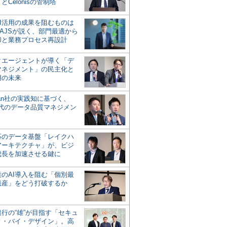
とCelonisの管制塔
AI活用の成果を阻むものは
AJSが説く、部門最適から
却と業務プロセス再設計
タエージェントが導く「デ
マネジメント」の民主化と
用の未来
san社の実践知に基づく、
時代のデータ品質マネジメン
対応のデータ基盤「レイクハ
アーキテクチャ」が、ビジ
成長を加速させる鍵に
業のAI導入を阻む「個別最
遺産」をどう打破するか
行の“雄”が目指す「セキュ
ィ・バイ・デザイン」。高