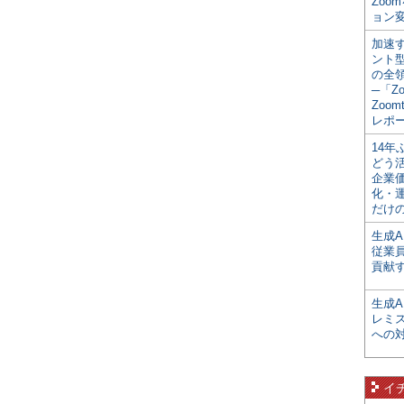
Zoo
ョン変
加速す
ント
の全
─「Z
Zoomt
レポ
14
どう
企業
化・
だけの
生成A
従業
貢献す
生成
レミ
への
イ