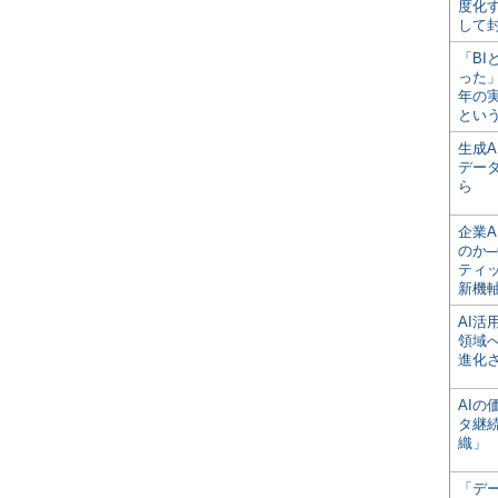
度化
して
「BI
った
年の
とい
生成
デー
ら
企業A
のか─
ティ
新機
AI
領域
進化
AI
タ継
織」
「デ