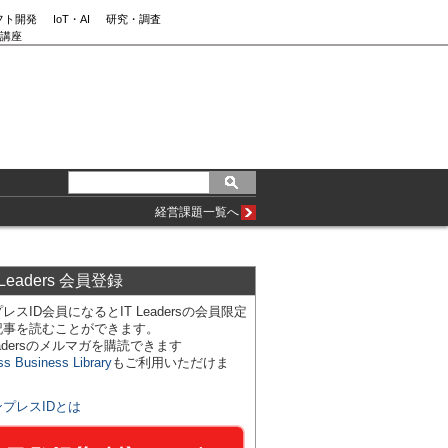
フト開発
IoT・AI
研究・調査
講座
経営課題一覧へ
 Leaders 会員登録
レスID会員になるとIT Leadersの会員限定
記事を読むことができます。
Leadersのメルマガを購読できます
ss Business Library
もご利用いただけま
ンプレスIDとは