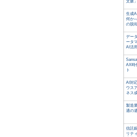
文脈」
生成
何か─
の脱
デー
ータ
AI活
San
AX
ト
AI
ウス
ネス
製造
適の
信託銀
リテ