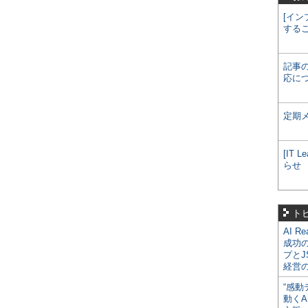
[イン
する
記事
応に
定期
[IT
らせ
ト
AI R
成功
プとJ
経営
“感動
動くA