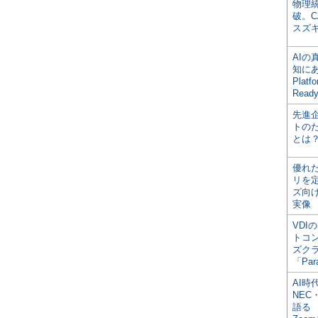
物理
破。C
スズ
AI
知にある
Plat
Read
先進
トの
とは
優れ
リを
ズ向
実像
VDI
トコ
ズク
「Par
AI時
NEC・
語る