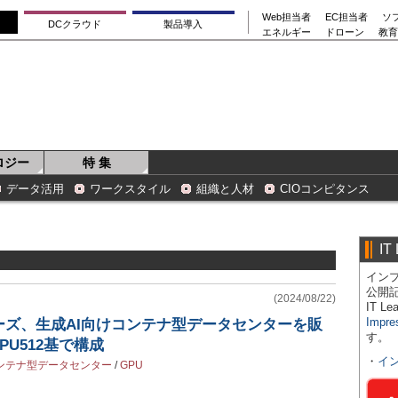
Web担当者
EC担当者
ソ
DCクラウド
製品導入
エネルギー
ドローン
教育
ロジー
特 集
データ活用
ワークスタイル
組織と人材
CIOコンピタンス
IT
インプ
公開
(2024/08/22)
IT 
Impre
ーズ、生成AI向けコンテナ型データセンターを販
す。
PU512基で構成
・
イ
ンテナ型データセンター
/
GPU