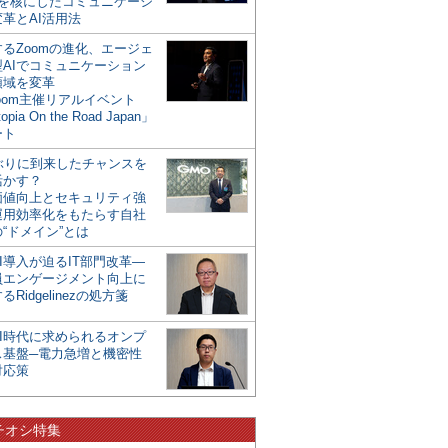
mを核にしたコミュニケーシ
革とAI活用法
るZoomの進化、エージェ
型AIでコミュニケーション
領域を変革
oom主催リアルイベント
opia On the Road Japan」
ート
年ぶりに到来したチャンスを
活かす？
価値向上とセキュリティ強
運用効率化をもたらす自社
“ドメイン”とは
I導入が迫るIT部門改革―
員エンゲージメント向上に
るRidgelinezの処方箋
AI時代に求められるオンプ
ス基盤─電力急増と機密性
対応策
チオシ特集