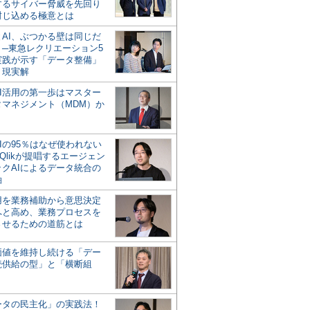
するサイバー脅威を先回り
封じ込める極意とは
とAI、ぶつかる壁は同じだ
」─東急レクリエーション5
実践が示す「データ整備」
う現実解
AI活用の第一歩はマスター
タマネジメント（MDM）か
Iの95％はなぜ使われない
Qlikが提唱するエージェン
ックAIによるデータ統合の
軸
活用を業務補助から意思決定
へと高め、業務プロセスを
させるための道筋とは
の価値を維持し続ける「デー
続供給の型」と「横断組
ータの民主化」の実践法！