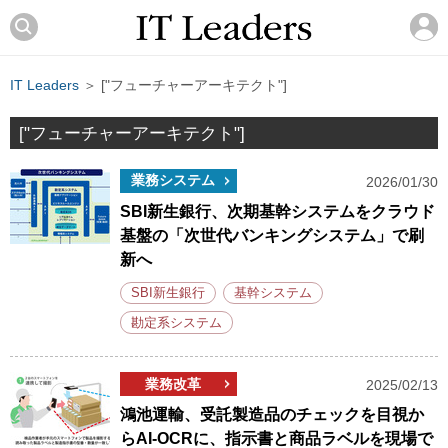
IT Leaders
＞ ["フューチャーアーキテクト"]
["フューチャーアーキテクト"]
業務システム
2026/01/30
SBI新生銀行、次期基幹システムをクラウド
基盤の「次世代バンキングシステム」で刷
新へ
SBI新生銀行
基幹システム
勘定系システム
業務改革
2025/02/13
鴻池運輸、受託製造品のチェックを目視か
らAI-OCRに、指示書と商品ラベルを現場で