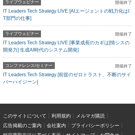
ライブウェビナー
開催終了
IT Leaders Tech Strategy LIVE [AIエージェントの戦力化はI
T部門の仕事]
ライブウェビナー
開催終了
IT Leaders Tech Strategy LIVE [事業成長のカギは[情シスの
開発力] 生成AI時代のシステム開発]
コンファレンス/セミナー
開催終了
IT Leaders Tech Strategy [前提のゼロトラスト、不断のサイ
バーハイジーン]
このサイトについて
利用規約
メルマガ購読
広告掲載のご案内
会社案内
プライバシーポリシー