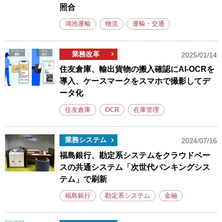
照合
鴻池運輸
物流
運輸・交通
業務改革
2025/01/14
住友倉庫、輸出貨物の搬入確認にAI-OCRを
導入、ケースマークをスマホで撮影してデ
ータ化
住友倉庫
OCR
在庫管理
業務システム
2024/07/16
福島銀行、勘定系システムをクラウドベー
スの共通システム「次世代バンキングシス
テム」で刷新
福島銀行
勘定系システム
金融