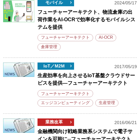
モバイル
2024/05/17
フューチャーアーキテクト、物流倉庫の出
荷作業をAI-OCRで効率化するモバイルシス
テムを提供
フューチャーアーキテクト
AI-OCR
倉庫管理
IoT／M2M
2017/05/19
生産効率を向上させるIoT基盤クラウドサー
ビスを提供―フューチャーアーキテクト
フューチャーアーキテクト
エッジコンピューティング
生産管理
業務改革
2016/06/21
金融機関向け戦略業務系システムで電子サ
インを可能に─フューチャーアーキテクト