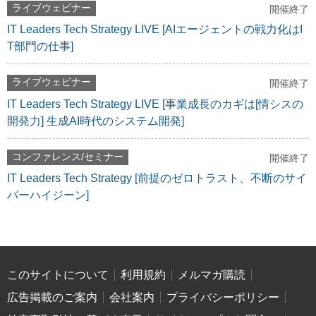
ライブウェビナー
開催終了
IT Leaders Tech Strategy LIVE [AIエージェントの戦力化はI
T部門の仕事]
ライブウェビナー
開催終了
IT Leaders Tech Strategy LIVE [事業成長のカギは[情シスの
開発力] 生成AI時代のシステム開発]
コンファレンス/セミナー
開催終了
IT Leaders Tech Strategy [前提のゼロトラスト、不断のサイ
バーハイジーン]
このサイトについて
利用規約
メルマガ購読
広告掲載のご案内
会社案内
プライバシーポリシー