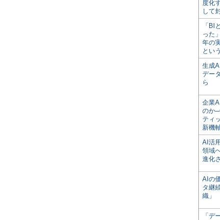
度化
して
「BI
った
年の
とい
生成
デー
ら
企業A
のか─
ティ
新機
AI
領域
進化
AI
タ継
織」
「デ