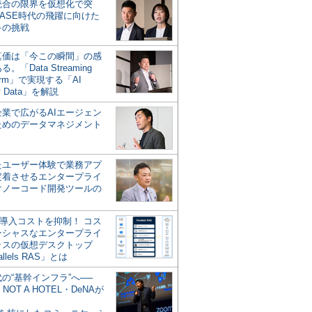
統合の限界を仮想化で突
ASE時代の飛躍に向けた
キの挑戦
の真価は「今この瞬間」の感
。「Data Streaming
form」で実現する「AI
y Data」を解説
企業で広がるAIエージェン
ためのデータマネジメント
？
たユーザー体験で業務アプ
定着させるエンタープライ
けノーコード開発ツールの
の導入コストを抑制！ コス
ンシャスなエンタープライ
ラスの仮想デスクトップ
allels RAS」とは
代の“基幹インフラ”へ──
NOT A HOTEL・DeNAが