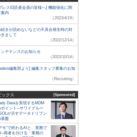
プレスID読者会員の皆様へ] 機能強化に関
ご案内
（2023/4/19）
の続きが読めないなどの不具合発生時の対
つきまして
（2022/12/14）
メンテナンスのお知らせ
（2022/10/14）
 Leaders編集部より] 編集スタッフ募集のお知
（Recruiting）
ピックス
[Sponsored]
eady Dataを実現するMDM
のポイント─サワイグルー
SOLが示すデータドリブン
の基盤
デモ”で終わるAIと、実務で
I─両者を分ける「業務の