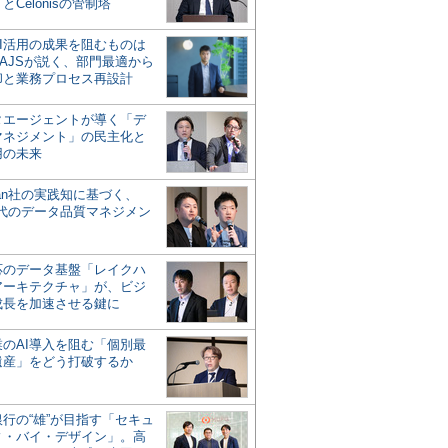
とCelonisの管制塔
AI活用の成果を阻むものは
AJSが説く、部門最適から
却と業務プロセス再設計
タエージェントが導く「デ
マネジメント」の民主化と
用の未来
san社の実践知に基づく、
時代のデータ品質マネジメン
対応のデータ基盤「レイクハ
アーキテクチャ」が、ビジ
成長を加速させる鍵に
業のAI導入を阻む「個別最
遺産」をどう打破するか
行の“雄”が目指す「セキュ
ィ・バイ・デザイン」。高