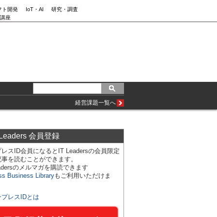
フト開発
IoT・AI
研究・調査
講座
経営課題一覧へ
 Leaders 会員登録
レスID会員になるとIT Leadersの会員限定
記事を読むことができます。
Leadersのメルマガを購読できます
ss Business Library
もご利用いただけま
ンプレスIDとは