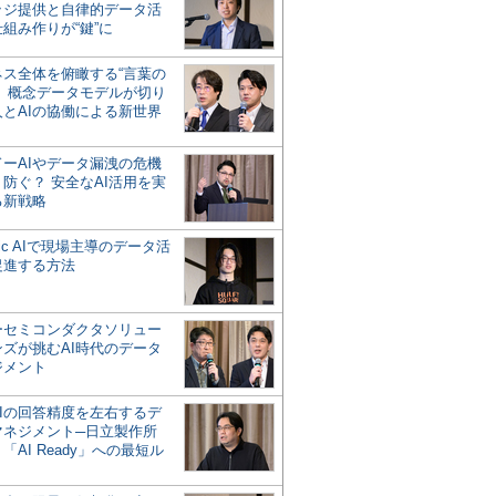
ッジ提供と自律的データ活
組み作りが“鍵”に
ネス全体を俯瞰する“言葉の
”、概念データモデルが切り
人とAIの協働による新世界
？
ドーAIやデータ漏洩の危機
防ぐ？ 安全なAI活用を実
る新戦略
ntic AIで現場主導のデータ活
促進する方法
ーセミコンダクタソリュー
ンズが挑むAI時代のデータ
ジメント
AIの回答精度を左右するデ
マネジメント─日立製作所
「AI Ready」への最短ル