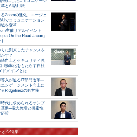
mを核にしたコミュニケーシ
革とAI活用法
るZoomの進化、エージェ
型AIでコミュニケーション
領域を変革
oom主催リアルイベント
opia On the Road Japan」
ート
年ぶりに到来したチャンスを
活かす？
価値向上とセキュリティ強
運用効率化をもたらす自社
“ドメイン”とは
I導入が迫るIT部門改革―
員エンゲージメント向上に
るRidgelinezの処方箋
AI時代に求められるオンプ
ス基盤─電力急増と機密性
対応策
チオシ特集