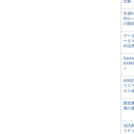
文脈」
生成
何か─
の脱
デー
ータ
AI活
San
AX
ト
AI
ウス
ネス
製造
適の
信託銀
リテ