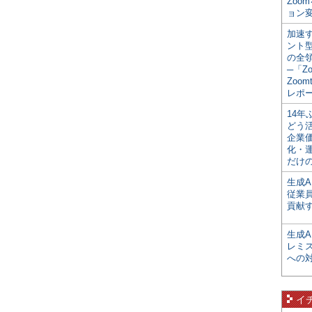
Zoo
ョン変
加速す
ント
の全
─「Z
Zoomt
レポ
14
どう
企業
化・
だけの
生成A
従業
貢献す
生成
レミ
への
イ