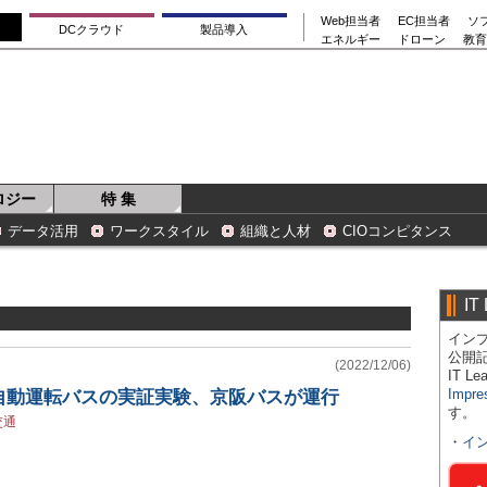
Web担当者
EC担当者
ソ
DCクラウド
製品導入
エネルギー
ドローン
教育
ロジー
特 集
データ活用
ワークスタイル
組織と人材
CIOコンピタンス
IT
インプ
公開
(2022/12/06)
IT 
Impre
自動運転バスの実証実験、京阪バスが運行
す。
交通
・
イ