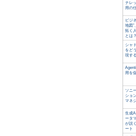
ナレ
用の仕
ビジ
地図
拓く
とは
シャ
をどう
現す
Age
用を
ソニ
ショ
マネ
生成
ータ
が説く
ート