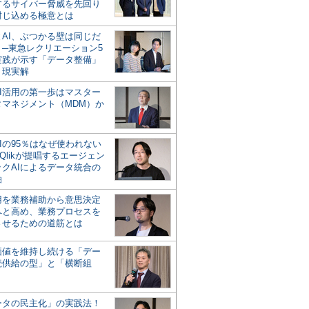
するサイバー脅威を先回り
封じ込める極意とは
とAI、ぶつかる壁は同じだ
」─東急レクリエーション5
実践が示す「データ整備」
う現実解
AI活用の第一歩はマスター
タマネジメント（MDM）か
Iの95％はなぜ使われない
Qlikが提唱するエージェン
ックAIによるデータ統合の
軸
活用を業務補助から意思決定
へと高め、業務プロセスを
させるための道筋とは
の価値を維持し続ける「デー
続供給の型」と「横断組
ータの民主化」の実践法！