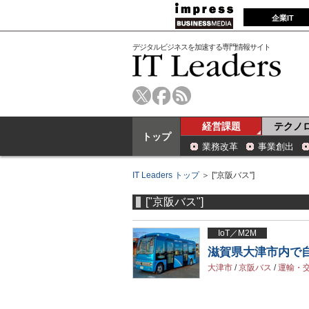
企業IT
デジタルビジネスを加速する専門情報サイト
経営課題
テクノ
トップ
業務改革
事業創出
IT Leaders トップ
＞ ["京阪バス"]
["京阪バス"]
IoT／M2M
滋賀県大津市内で
大津市
/
京阪バス
/
運輸・