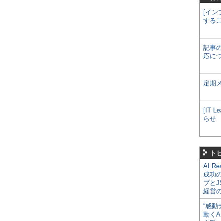
[イン
する
記事
応に
定期
[IT
らせ
ト
AI R
成功
プとJ
経営
“感動
動くA