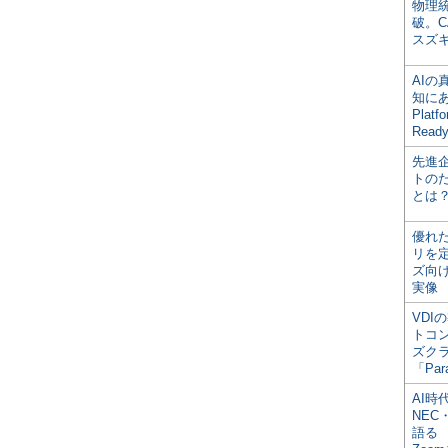
物理
破。C
スズ
AI
知にある
Plat
Read
先進
トの
とは
優れ
リを
ズ向
実像
VDI
トコ
ズク
「Par
AI時
NEC・
語る