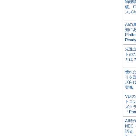
物理
破。C
スズ
AI
知にある
Plat
Read
先進
トの
とは
優れ
リを
ズ向
実像
VDI
トコ
ズク
「Par
AI時
NEC・
語る