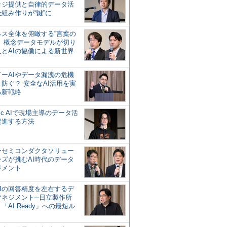
ッジ提供と自律的データ活
組み作りが“鍵”に
ネス全体を俯瞰する“言葉の
”、概念データモデルが切り
人とAIの協働による新世界
？
ドーAIやデータ漏洩の危機
防ぐ？ 安全なAI活用を実
る新戦略
ntic AIで現場主導のデータ活
促進する方法
ーセミコンダクタソリュー
ンズが挑むAI時代のデータ
ジメント
AIの回答精度を左右するデ
マネジメント─日立製作所
「AI Ready」への最短ル