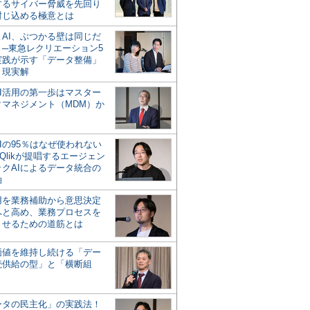
するサイバー脅威を先回り
封じ込める極意とは
とAI、ぶつかる壁は同じだ
」─東急レクリエーション5
実践が示す「データ整備」
う現実解
AI活用の第一歩はマスター
タマネジメント（MDM）か
Iの95％はなぜ使われない
Qlikが提唱するエージェン
ックAIによるデータ統合の
軸
活用を業務補助から意思決定
へと高め、業務プロセスを
させるための道筋とは
の価値を維持し続ける「デー
続供給の型」と「横断組
ータの民主化」の実践法！