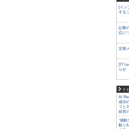
[イン
する
記事
応に
定期
[IT
らせ
ト
AI R
成功
プとJ
経営
“感動
動くA