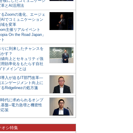
mを核にしたコミュニケーシ
革とAI活用法
るZoomの進化、エージェ
型AIでコミュニケーション
領域を変革
oom主催リアルイベント
opia On the Road Japan」
ート
年ぶりに到来したチャンスを
活かす？
価値向上とセキュリティ強
運用効率化をもたらす自社
“ドメイン”とは
I導入が迫るIT部門改革―
員エンゲージメント向上に
るRidgelinezの処方箋
AI時代に求められるオンプ
ス基盤─電力急増と機密性
対応策
チオシ特集