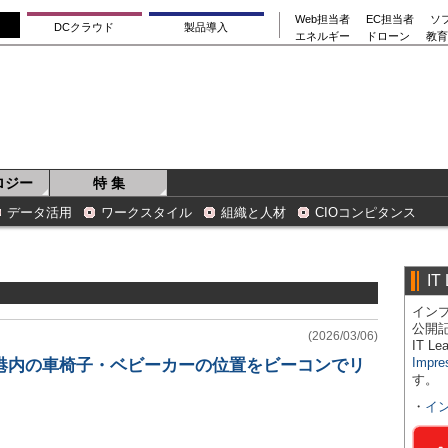
Web担当者
EC担当者
ソ
DCクラウド
製品導入
エネルギー
ドローン
教育
ロジー
特 集
データ活用
ワークスタイル
組織と人材
CIOコンピタンス
IT
インプ
公開
(2026/03/06)
IT 
Impre
空港内の車椅子・ベビーカーの位置をビーコンでリ
す。
・
イ