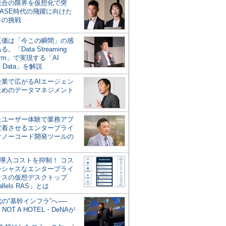
統合の限界を仮想化で突
ASE時代の飛躍に向けた
キの挑戦
の真価は「今この瞬間」の感
。「Data Streaming
form」で実現する「AI
y Data」を解説
企業で広がるAIエージェン
ためのデータマネジメント
？
たユーザー体験で業務アプ
定着させるエンタープライ
けノーコード開発ツールの
の導入コストを抑制！ コス
ンシャスなエンタープライ
ラスの仮想デスクトップ
allels RAS」とは
代の“基幹インフラ”へ──
NOT A HOTEL・DeNAが