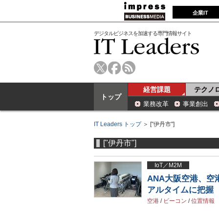
企業IT
デジタルビジネスを加速する専門情報サイト
経営課題
テクノ
トップ
業務改革
事業創出
IT Leaders トップ
＞ ["伊丹市"]
["伊丹市"]
IoT／M2M
ANA大阪空港、
アルタイムに把握
空港
/
ビーコン
/
位置情報