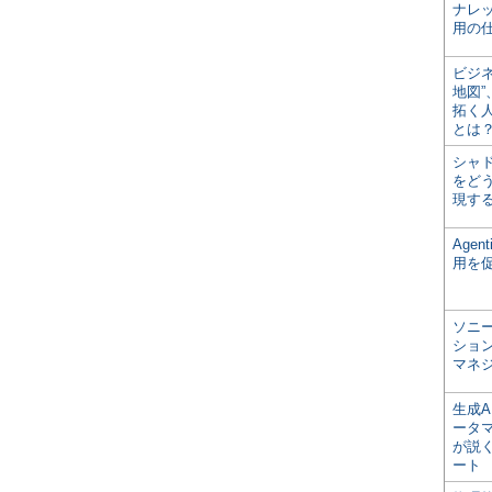
ナレ
用の仕
ビジ
地図
拓く
とは
シャ
をどう
現す
Age
用を
ソニ
ショ
マネ
生成
ータ
が説く
ート