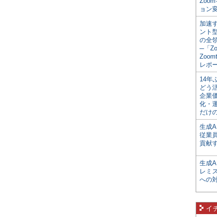
Zoo
ョン変
加速す
ント
の全
─「Z
Zoomt
レポ
14
どう
企業
化・
だけの
生成A
従業
貢献す
生成
レミ
への
イ