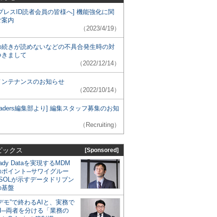
プレスID読者会員の皆様へ] 機能強化に関
ご案内
（2023/4/19）
の続きが読めないなどの不具合発生時の対
つきまして
（2022/12/14）
メンテナンスのお知らせ
（2022/10/14）
 Leaders編集部より] 編集スタッフ募集のお知
（Recruiting）
ピックス
[Sponsored]
eady Dataを実現するMDM
のポイント─サワイグルー
SOLが示すデータドリブン
の基盤
デモ”で終わるAIと、実務で
I─両者を分ける「業務の