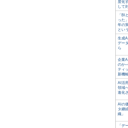
度化
して
「BI
った
年の
とい
生成
デー
ら
企業A
のか─
ティ
新機
AI
領域
進化
AI
タ継
織」
「デ