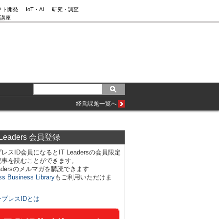
フト開発
IoT・AI
研究・調査
講座
経営課題一覧へ
 Leaders 会員登録
レスID会員になるとIT Leadersの会員限定
記事を読むことができます。
Leadersのメルマガを購読できます
ss Business Library
もご利用いただけま
ンプレスIDとは