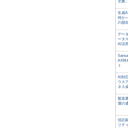
文脈」
生成
何か─
の脱
デー
ータ
AI活
San
AX
ト
AI
ウス
ネス
製造
適の
信託銀
リテ