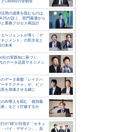
とCelonisの管制塔
AI活用の成果を阻むものは
AJSが説く、部門最適から
却と業務プロセス再設計
タエージェントが導く「デ
マネジメント」の民主化と
用の未来
san社の実践知に基づく、
時代のデータ品質マネジメン
対応のデータ基盤「レイクハ
アーキテクチャ」が、ビジ
成長を加速させる鍵に
業のAI導入を阻む「個別最
遺産」をどう打破するか
行の“雄”が目指す「セキュ
ィ・バイ・デザイン」。高