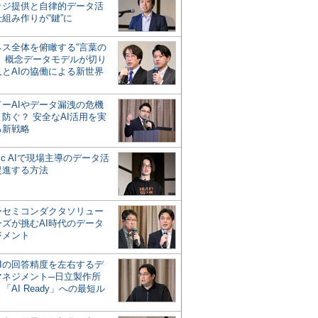
ッジ提供と自律的データ活
組み作りが“鍵”に
ネス全体を俯瞰する“言葉の
”、概念データモデルが切り
人とAIの協働による新世界
？
ドーAIやデータ漏洩の危機
防ぐ？ 安全なAI活用を実
る新戦略
ntic AIで現場主導のデータ活
促進する方法
ーセミコンダクタソリュー
ンズが挑むAI時代のデータ
ジメント
AIの回答精度を左右するデ
マネジメント─日立製作所
「AI Ready」への最短ル