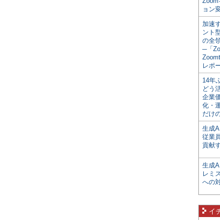
Zoo
ョン変
加速す
ント
の全
─「Z
Zoomt
レポ
14
どう
企業
化・
だけの
生成A
従業
貢献す
生成
レミ
への
イ