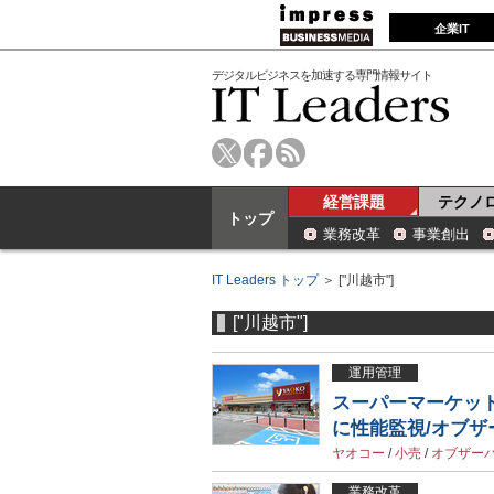
企業IT
デジタルビジネスを加速する専門情報サイト
経営課題
テクノ
トップ
業務改革
事業創出
IT Leaders トップ
＞ ["川越市"]
["川越市"]
運用管理
スーパーマーケッ
に性能監視/オブ
ヤオコー
/
小売
/
オブザー
業務改革