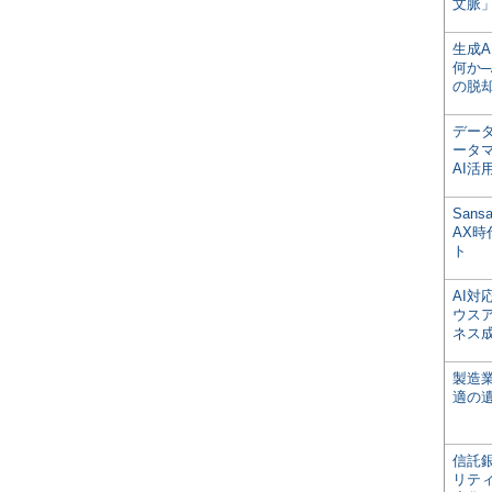
文脈」
生成
何か─
の脱
デー
ータ
AI活
San
AX
ト
AI
ウス
ネス
製造
適の
信託銀
リテ