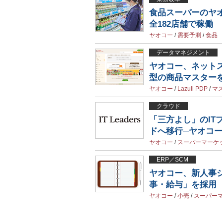
食品スーパーのヤ
全182店舗で稼働
ヤオコー
/
需要予測
/
食品
データマネジメント
ヤオコー、ネット
型の商品マスター
ヤオコー
/
Lazuli PDP
/
マ
クラウド
「三方よし」のIT
ドへ移行─ヤオコ
ヤオコー
/
スーパーマーケ
ERP／SCM
ヤオコー、新人事シ
事・給与」を採用
ヤオコー
/
小売
/
スーパー