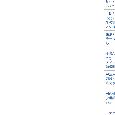
度化
して
「BI
った
年の
とい
生成
デー
ら
企業A
のか─
ティ
新機
AI
領域
進化
AI
タ継
織」
「デ