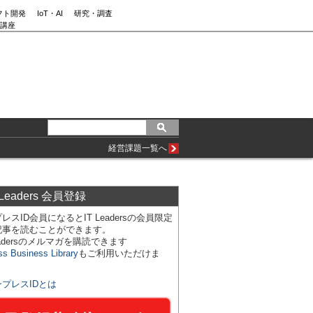
フト開発
IoT・AI
研究・調査
講座
経営課題一覧へ
 Leaders 会員登録
レスID会員になるとIT Leadersの会員限定
記事を読むことができます。
Leadersのメルマガを購読できます
ss Business Library
もご利用いただけま
ンプレスIDとは