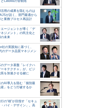
とCelonisの管制塔
AI活用の成果を阻むものは
AJSが説く、部門最適から
却と業務プロセス再設計
タエージェントが導く「デ
マネジメント」の民主化と
用の未来
san社の実践知に基づく、
時代のデータ品質マネジメン
対応のデータ基盤「レイクハ
アーキテクチャ」が、ビジ
成長を加速させる鍵に
業のAI導入を阻む「個別最
遺産」をどう打破するか
行の“雄”が目指す「セキュ
ィ・バイ・デザイン」。高