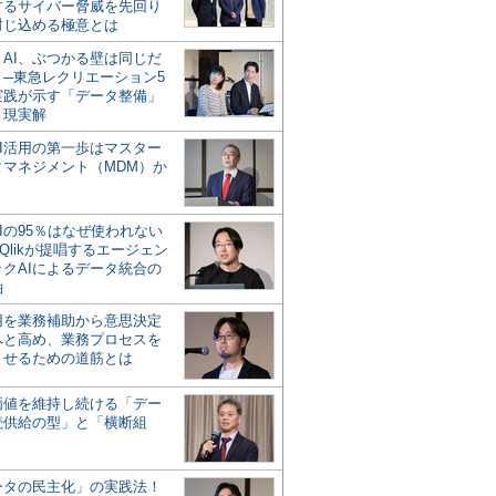
するサイバー脅威を先回り
封じ込める極意とは
とAI、ぶつかる壁は同じだ
」─東急レクリエーション5
実践が示す「データ整備」
う現実解
AI活用の第一歩はマスター
タマネジメント（MDM）か
Iの95％はなぜ使われない
Qlikが提唱するエージェン
ックAIによるデータ統合の
軸
活用を業務補助から意思決定
へと高め、業務プロセスを
させるための道筋とは
の価値を維持し続ける「デー
続供給の型」と「横断組
ータの民主化」の実践法！