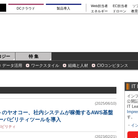
Web担当者
EC担当者
ソ
DCクラウド
製品導入
エネルギー
ドローン
教育
ロジー
特 集
データ活用
ワークスタイル
組織と人材
CIOコンピタンス
IT
インプ
公開
(2025/06/10)
IT 
Impre
トのヤオコー、社内システムが稼働するAWS基盤
す。
ザーバビリティツールを導入
・
イ
バビリティ
(2023/02/21)