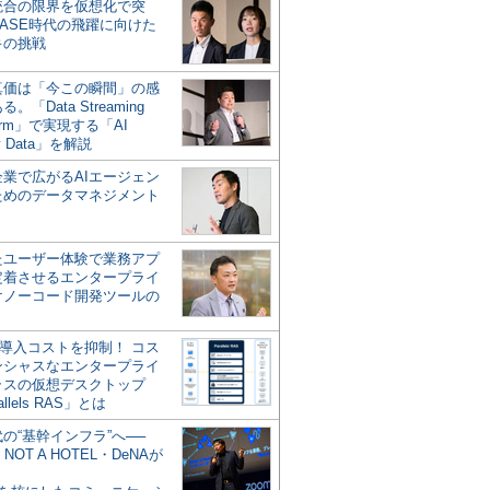
統合の限界を仮想化で突
ASE時代の飛躍に向けた
キの挑戦
の真価は「今この瞬間」の感
。「Data Streaming
form」で実現する「AI
y Data」を解説
企業で広がるAIエージェン
ためのデータマネジメント
？
たユーザー体験で業務アプ
定着させるエンタープライ
けノーコード開発ツールの
の導入コストを抑制！ コス
ンシャスなエンタープライ
ラスの仮想デスクトップ
allels RAS」とは
代の“基幹インフラ”へ──
NOT A HOTEL・DeNAが