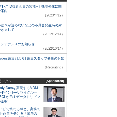
プレスID読者会員の皆様へ] 機能強化に関
ご案内
（2023/4/19）
の続きが読めないなどの不具合発生時の対
つきまして
（2022/12/14）
メンテナンスのお知らせ
（2022/10/14）
 Leaders編集部より] 編集スタッフ募集のお知
（Recruiting）
ピックス
[Sponsored]
eady Dataを実現するMDM
のポイント─サワイグルー
SOLが示すデータドリブン
の基盤
デモ”で終わるAIと、実務で
I─両者を分ける「業務の