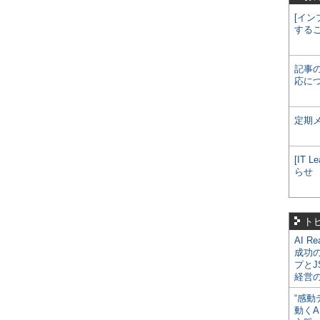
[イン
する
記事
応に
定期
[IT
らせ
ト
AI R
成功
プとJ
経営
“感動
動くA