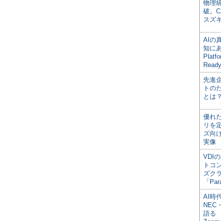
物理
破。C
スズ
AI
知にある
Plat
Read
先進
トの
とは
優れ
リを
ズ向
実像
VDI
トコ
ズク
「Par
AI時
NEC・
語る