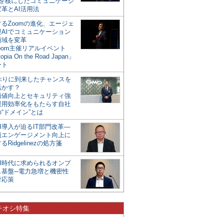
mを核にしたコミュニケーシ
革とAI活用法
るZoomの進化、エージェ
型AIでコミュニケーション
領域を変革
oom主催リアルイベント
opia On the Road Japan」
ート
年ぶりに到来したチャンスを
活かす？
価値向上とセキュリティ強
運用効率化をもたらす自社
“ドメイン”とは
I導入が迫るIT部門改革―
員エンゲージメント向上に
るRidgelinezの処方箋
AI時代に求められるオンプ
ス基盤─電力急増と機密性
対応策
チオシ特集