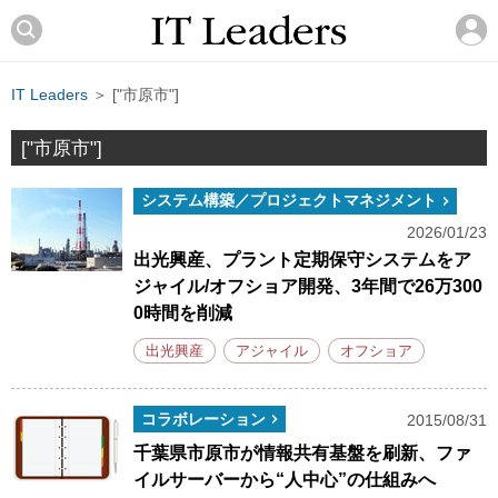
IT Leaders
＞ ["市原市"]
["市原市"]
システム構築／プロジェクトマネジメント
2026/01/23
出光興産、プラント定期保守システムをア
ジャイル/オフショア開発、3年間で26万300
0時間を削減
出光興産
アジャイル
オフショア
コラボレーション
2015/08/31
千葉県市原市が情報共有基盤を刷新、ファ
イルサーバーから“人中心”の仕組みへ