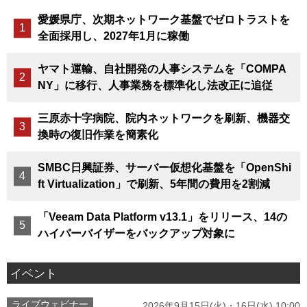
愛媛県庁、次期ネットワーク基盤でゼロトラストを
全面採用し、2027年1月に稼働
ヤマト運輸、自社開発の人事システムを「COMPA
NY」に移行、人事業務を標準化し法改正に追従
三原赤十字病院、院内ネットワークを刷新、機器交
換時の復旧作業を簡素化
SMBC日興証券、サーバー仮想化基盤を「OpenShi
ft Virtualization」で刷新、5年間の費用を2割減
「Veeam Data Platform v13.1」をリリース、14の
ハイパーバイザーをバックアップ対象に
イベント
ライブウェビナー
2026年9月15日(火)・16日(水) 10:00