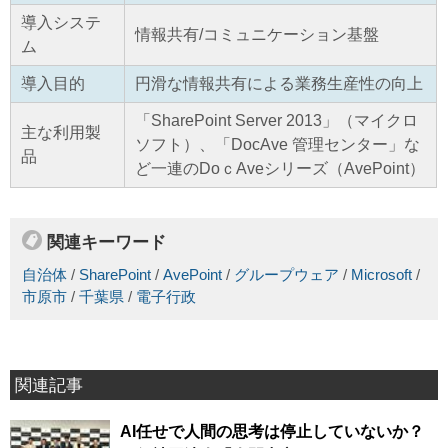
導入システ
情報共有/コミュニケーション基盤
ム
導入目的
円滑な情報共有による業務生産性の向上
「SharePoint Server 2013」（マイクロ
主な利用製
ソフト）、「DocAve 管理センター」な
品
ど一連のDoｃAveシリーズ（AvePoint）
関連キーワード
自治体
/
SharePoint
/
AvePoint
/
グループウェア
/
Microsoft
/
市原市
/
千葉県
/
電子行政
関連記事
AI任せで人間の思考は停止していないか？