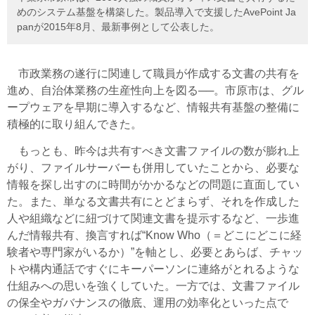
めのシステム基盤を構築した。製品導入で支援したAvePoint Ja
panが2015年8月、最新事例として公表した。
市政業務の遂行に関連して職員が作成する文書の共有を
進め、自治体業務の生産性向上を図る──。市原市は、グル
ープウェアを早期に導入するなど、情報共有基盤の整備に
積極的に取り組んできた。
もっとも、昨今は共有すべき文書ファイルの数が膨れ上
がり、ファイルサーバーも併用していたことから、必要な
情報を探し出すのに時間がかかるなどの問題に直面してい
た。また、単なる文書共有にとどまらず、それを作成した
人や組織などに紐づけて関連文書を提示するなど、一歩進
んだ情報共有、換言すれば“Know Who（＝どこにどこに経
験者や専門家がいるか）”を軸とし、必要とあらば、チャッ
トや構内通話ですぐにキーパーソンに連絡がとれるような
仕組みへの思いを強くしていた。一方では、文書ファイル
の保全やガバナンスの徹底、運用の効率化といった点で