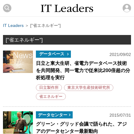
IT Leaders
＞ ["省エネルギー"]
["省エネルギー"]
データベース
2021/09/02
日立と東大生研、省電力データベース技術
を共同開発、同一電力で従来比200倍超の分
析処理を実行
日立製作所
東京大学生産技術研究所
省エネルギー
データセンター
2015/07/31
グリーン・グリッド会議で語られた、アジ
アのデータセンター最新動向