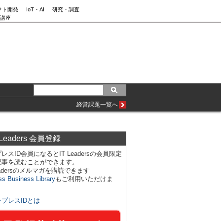
フト開発
IoT・AI
研究・調査
講座
経営課題一覧へ
 Leaders 会員登録
レスID会員になるとIT Leadersの会員限定
記事を読むことができます。
Leadersのメルマガを購読できます
ss Business Library
もご利用いただけま
ンプレスIDとは