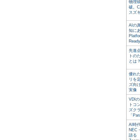
物理
破。C
スズ
AI
知にある
Plat
Read
先進
トの
とは
優れ
リを
ズ向
実像
VDI
トコ
ズク
「Par
AI時
NEC・
語る