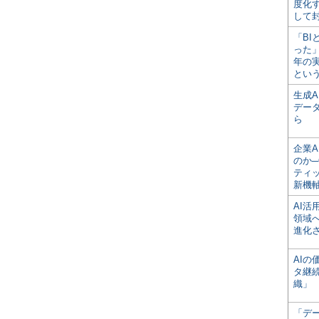
度化
して
「BI
った
年の
とい
生成
デー
ら
企業A
のか─
ティ
新機
AI
領域
進化
AI
タ継
織」
「デ