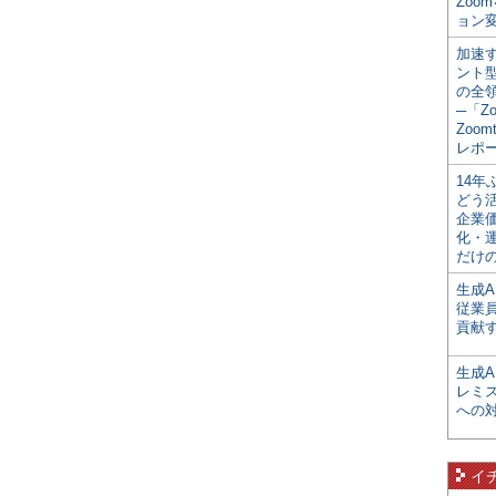
Zoo
ョン変
加速す
ント
の全
─「Z
Zoomt
レポ
14
どう
企業
化・
だけの
生成A
従業
貢献す
生成
レミ
への
イ