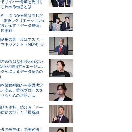
するサイバー脅威を先回り
封じ込める極意とは
とAI、ぶつかる壁は同じだ
」─東急レクリエーション5
実践が示す「データ整備」
う現実解
AI活用の第一歩はマスター
タマネジメント（MDM）か
Iの95％はなぜ使われない
Qlikが提唱するエージェン
ックAIによるデータ統合の
軸
活用を業務補助から意思決定
へと高め、業務プロセスを
させるための道筋とは
の価値を維持し続ける「デー
続供給の型」と「横断組
ータの民主化」の実践法！