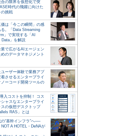
統合の限界を仮想化で突
ASE時代の飛躍に向けた
キの挑戦
の真価は「今この瞬間」の感
。「Data Streaming
form」で実現する「AI
y Data」を解説
企業で広がるAIエージェン
ためのデータマネジメント
？
たユーザー体験で業務アプ
定着させるエンタープライ
けノーコード開発ツールの
の導入コストを抑制！ コス
ンシャスなエンタープライ
ラスの仮想デスクトップ
allels RAS」とは
代の“基幹インフラ”へ──
NOT A HOTEL・DeNAが