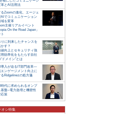
mを核にしたコミュニケーシ
革とAI活用法
るZoomの進化、エージェ
型AIでコミュニケーション
領域を変革
oom主催リアルイベント
opia On the Road Japan」
ート
年ぶりに到来したチャンスを
活かす？
価値向上とセキュリティ強
運用効率化をもたらす自社
“ドメイン”とは
I導入が迫るIT部門改革―
員エンゲージメント向上に
るRidgelinezの処方箋
AI時代に求められるオンプ
ス基盤─電力急増と機密性
対応策
チオシ特集