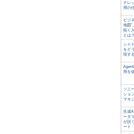
ナレ
用の仕
ビジ
地図
拓く
とは
シャ
をどう
現す
Age
用を
ソニ
ショ
マネ
生成
ータ
が説く
ート