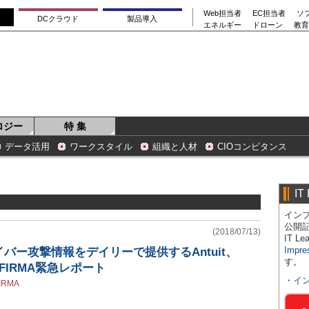
Web担当者
EC担当者
ソ
DCクラウド
製品導入
エネルギー
ドローン
教育
ロジー
特 集
データ活用
ワークスタイル
組織と人材
CIOコンピタンス
IT
インプ
公開
(2018/07/13)
IT 
Impre
バー攻撃情報をデイリーで提供するAntuit、
す。
YFIRMA緊急レポート
・
イ
IRMA