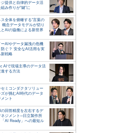
ッジ提供と自律的データ活
組み作りが“鍵”に
ネス全体を俯瞰する“言葉の
”、概念データモデルが切り
人とAIの協働による新世界
？
ドーAIやデータ漏洩の危機
防ぐ？ 安全なAI活用を実
る新戦略
ntic AIで現場主導のデータ活
促進する方法
ーセミコンダクタソリュー
ンズが挑むAI時代のデータ
ジメント
AIの回答精度を左右するデ
マネジメント─日立製作所
「AI Ready」への最短ル