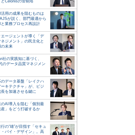
とCelonisの管制塔
AI活用の成果を阻むものは
AJSが説く、部門最適から
却と業務プロセス再設計
タエージェントが導く「デ
マネジメント」の民主化と
用の未来
san社の実践知に基づく、
時代のデータ品質マネジメン
対応のデータ基盤「レイクハ
アーキテクチャ」が、ビジ
成長を加速させる鍵に
業のAI導入を阻む「個別最
遺産」をどう打破するか
行の“雄”が目指す「セキュ
ィ・バイ・デザイン」。高