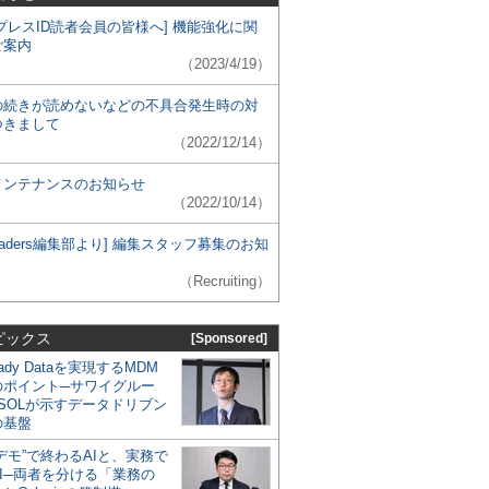
プレスID読者会員の皆様へ] 機能強化に関
ご案内
（2023/4/19）
の続きが読めないなどの不具合発生時の対
つきまして
（2022/12/14）
メンテナンスのお知らせ
（2022/10/14）
 Leaders編集部より] 編集スタッフ募集のお知
（Recruiting）
ピックス
[Sponsored]
eady Dataを実現するMDM
のポイント─サワイグルー
SOLが示すデータドリブン
の基盤
デモ”で終わるAIと、実務で
I─両者を分ける「業務の