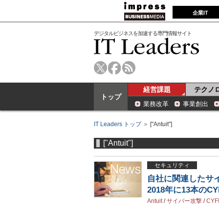
企業IT
デジタルビジネスを加速する専門情報サイト
経営課題
テクノ
トップ
業務改革
事業創出
IT Leaders トップ
＞ ["Antuit"]
["Antuit"]
セキュリティ
自社に関連したサイ
2018年に13本のC
Antuit
/
サイバー攻撃
/
CYF