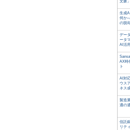
文脈」
生成
何か─
の脱
デー
ータ
AI活
San
AX
ト
AI
ウス
ネス
製造
適の
信託銀
リテ