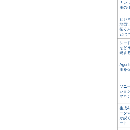
ナレ
用の仕
ビジ
地図
拓く
とは
シャ
をどう
現す
Age
用を
ソニ
ショ
マネ
生成
ータ
が説く
ート