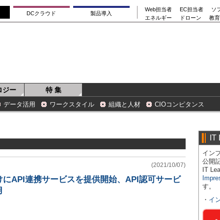
Web担当者
EC担当者
ソ
DCクラウド
製品導入
エネルギー
ドローン
教育
ロジー
特 集
データ活用
ワークスタイル
組織と人材
CIOコンピタンス
IT
インプ
公開
(2021/10/07)
IT 
Impre
けにAPI連携サービスを提供開始、API認可サービ
す。
用
・
イ