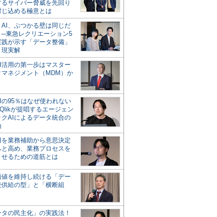
するサイバー脅威を先回り
封じ込める極意とは
とAI、ぶつかる壁は同じだ
」─東急レクリエーション5
実践が示す「データ整備」
う現実解
AI活用の第一歩はマスター
タマネジメント（MDM）か
Iの95％はなぜ使われない
Qlikが提唱するエージェン
ックAIによるデータ統合の
軸
活用を業務補助から意思決定
へと高め、業務プロセスを
させるための道筋とは
の価値を維持し続ける「デー
続供給の型」と「横断組
ータの民主化」の実践法！