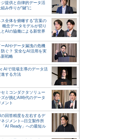
ッジ提供と自律的データ活
組み作りが“鍵”に
ネス全体を俯瞰する“言葉の
”、概念データモデルが切り
人とAIの協働による新世界
？
ドーAIやデータ漏洩の危機
防ぐ？ 安全なAI活用を実
る新戦略
ntic AIで現場主導のデータ活
促進する方法
ーセミコンダクタソリュー
ンズが挑むAI時代のデータ
ジメント
AIの回答精度を左右するデ
マネジメント─日立製作所
「AI Ready」への最短ル