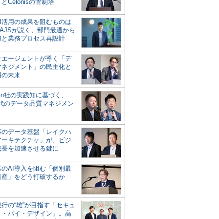
とCelonisの管制塔
AI活用の成果を阻むものは
AJSが説く、部門最適から
却と業務プロセス再設計
タエージェントが導く「デ
マネジメント」の民主化と
用の未来
san社の実践知に基づく、
時代のデータ品質マネジメン
対応のデータ基盤「レイクハ
アーキテクチャ」が、ビジ
成長を加速させる鍵に
業のAI導入を阻む「個別最
遺産」をどう打破するか
行の“雄”が目指す「セキュ
ィ・バイ・デザイン」。高