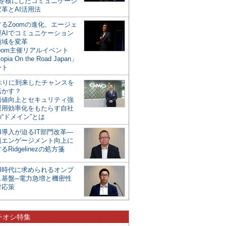
mを核にしたコミュニケーシ
革とAI活用法
るZoomの進化、エージェ
型AIでコミュニケーション
領域を変革
oom主催リアルイベント
opia On the Road Japan」
ート
年ぶりに到来したチャンスを
活かす？
価値向上とセキュリティ強
運用効率化をもたらす自社
“ドメイン”とは
I導入が迫るIT部門改革―
員エンゲージメント向上に
るRidgelinezの処方箋
AI時代に求められるオンプ
ス基盤─電力急増と機密性
対応策
チオシ特集