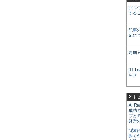
[イン
する
記事
応に
定期
[IT
らせ
ト
AI R
成功
プとJ
経営
“感動
動くA