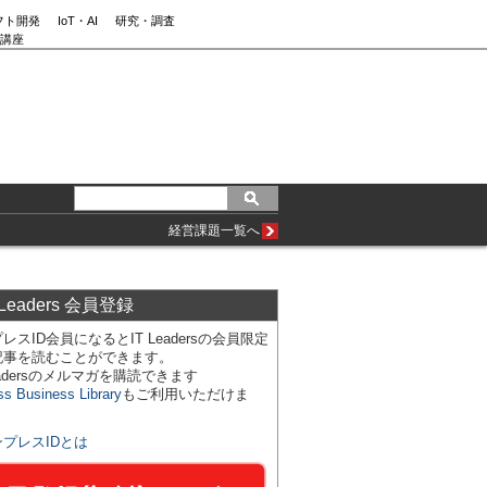
フト開発
IoT・AI
研究・調査
講座
経営課題一覧へ
 Leaders 会員登録
レスID会員になるとIT Leadersの会員限定
記事を読むことができます。
Leadersのメルマガを購読できます
ss Business Library
もご利用いただけま
ンプレスIDとは