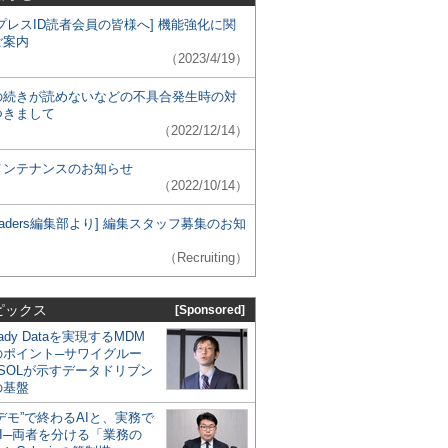
プレスID読者会員の皆様へ] 機能強化に関
ご案内
（2023/4/19）
の続きが読めないなどの不具合発生時の対
つきまして
（2022/12/14）
メンテナンスのお知らせ
（2022/10/14）
 Leaders編集部より] 編集スタッフ募集のお知
（Recruiting）
ピックス
[Sponsored]
eady Dataを実現するMDM
のポイント─サワイグルー
SOLが示すデータドリブン
の基盤
デモ”で終わるAIと、実務で
I─両者を分ける「業務の