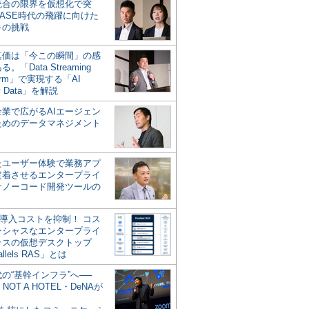
統合の限界を仮想化で突
ASE時代の飛躍に向けた
キの挑戦
の真価は「今この瞬間」の感
。「Data Streaming
form」で実現する「AI
y Data」を解説
企業で広がるAIエージェン
ためのデータマネジメント
？
たユーザー体験で業務アプ
定着させるエンタープライ
けノーコード開発ツールの
の導入コストを抑制！ コス
ンシャスなエンタープライ
ラスの仮想デスクトップ
allels RAS」とは
代の“基幹インフラ”へ──
NOT A HOTEL・DeNAが