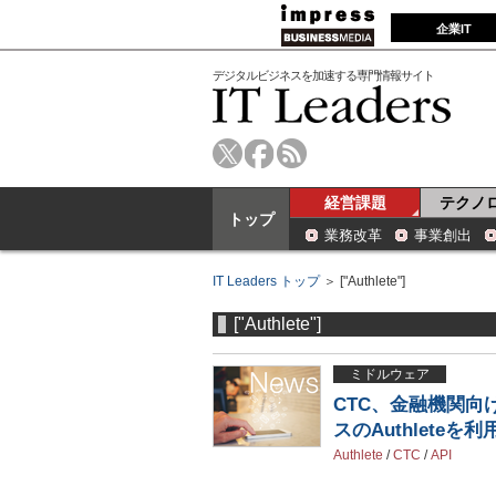
企業IT
デジタルビジネスを加速する専門情報サイト
経営課題
テクノ
トップ
業務改革
事業創出
IT Leaders トップ
＞ ["Authlete"]
["Authlete"]
ミドルウェア
CTC、金融機関向
スのAuthleteを利
Authlete
/
CTC
/
API