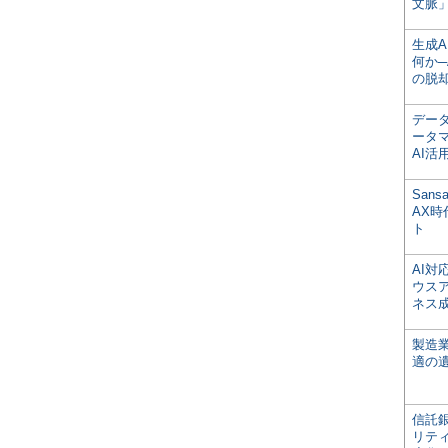
文脈」
生成
何か─
の脱
デー
ータ
AI活
San
AX
ト
AI
ウス
ネス
製造
適の
信託銀
リテ