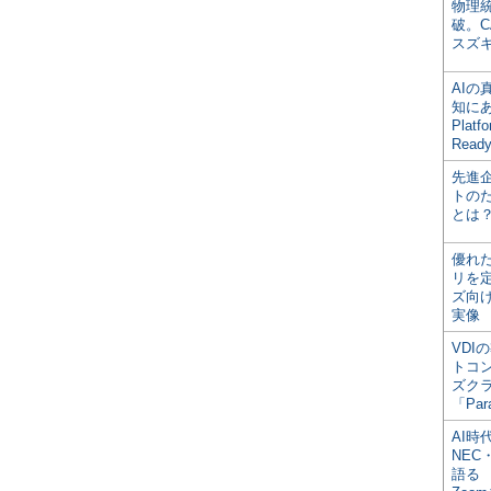
物理
破。C
スズ
AI
知にある
Plat
Read
先進
トの
とは
優れ
リを
ズ向
実像
VDI
トコ
ズク
「Par
AI時
NEC・
語る