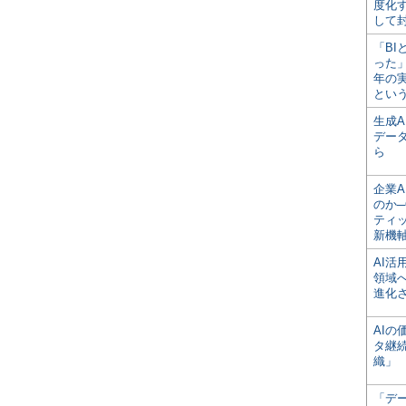
度化
して
「BI
った
年の
とい
生成
デー
ら
企業A
のか─
ティ
新機
AI
領域
進化
AI
タ継
織」
「デ