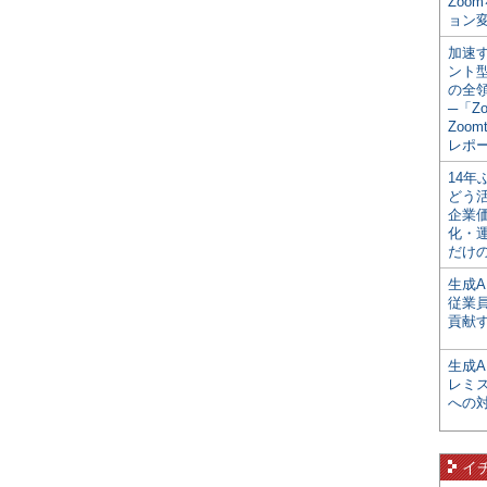
Zoo
ョン変
加速す
ント
の全
─「Z
Zoomt
レポ
14
どう
企業
化・
だけの
生成A
従業
貢献す
生成
レミ
への
イ