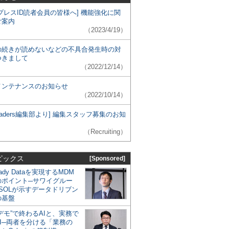
プレスID読者会員の皆様へ] 機能強化に関
ご案内
（2023/4/19）
の続きが読めないなどの不具合発生時の対
つきまして
（2022/12/14）
メンテナンスのお知らせ
（2022/10/14）
 Leaders編集部より] 編集スタッフ募集のお知
（Recruiting）
ピックス
[Sponsored]
eady Dataを実現するMDM
のポイント─サワイグルー
SOLが示すデータドリブン
の基盤
デモ”で終わるAIと、実務で
I─両者を分ける「業務の