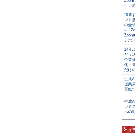
Zoo
ョン変
加速す
ント
の全
─「Z
Zoomt
レポ
14
どう
企業
化・
だけの
生成A
従業
貢献す
生成
レミ
への
イ