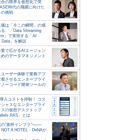
統合の限界を仮想化で突
ASE時代の飛躍に向けた
キの挑戦
の真価は「今この瞬間」の感
。「Data Streaming
form」で実現する「AI
y Data」を解説
企業で広がるAIエージェン
ためのデータマネジメント
？
たユーザー体験で業務アプ
定着させるエンタープライ
けノーコード開発ツールの
の導入コストを抑制！ コス
ンシャスなエンタープライ
ラスの仮想デスクトップ
allels RAS」とは
代の“基幹インフラ”へ──
NOT A HOTEL・DeNAが