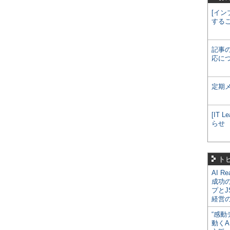
[イン
する
記事
応に
定期
[IT
らせ
ト
AI R
成功
プとJ
経営
“感動
動くA