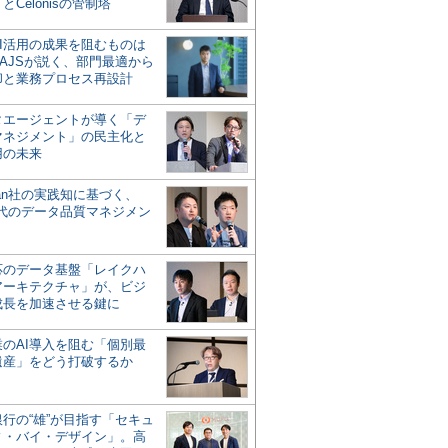
とCelonisの管制塔
AI活用の成果を阻むものは
AJSが説く、部門最適から
却と業務プロセス再設計
タエージェントが導く「デ
マネジメント」の民主化と
用の未来
san社の実践知に基づく、
時代のデータ品質マネジメン
対応のデータ基盤「レイクハ
アーキテクチャ」が、ビジ
成長を加速させる鍵に
業のAI導入を阻む「個別最
遺産」をどう打破するか
行の“雄”が目指す「セキュ
ィ・バイ・デザイン」。高