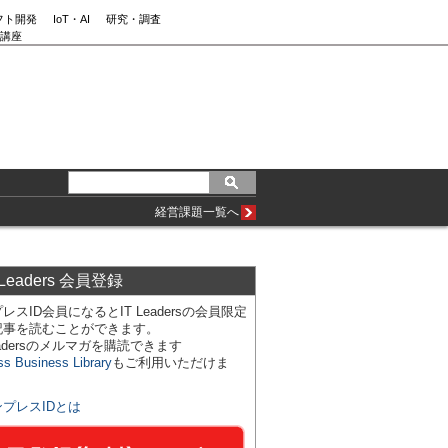
フト開発
IoT・AI
研究・調査
講座
経営課題一覧へ
 Leaders 会員登録
レスID会員になるとIT Leadersの会員限定
記事を読むことができます。
Leadersのメルマガを購読できます
ss Business Library
もご利用いただけま
ンプレスIDとは