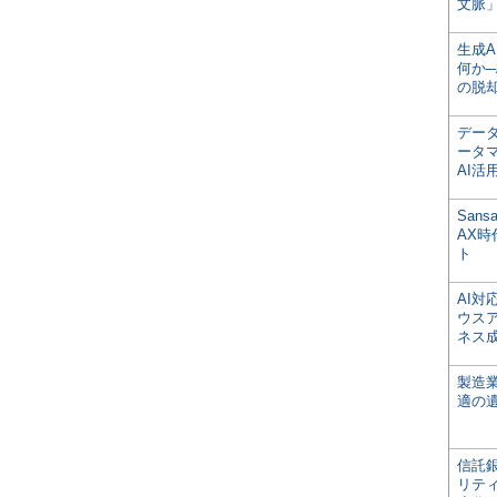
文脈」
生成
何か─
の脱
デー
ータ
AI活
San
AX
ト
AI
ウス
ネス
製造
適の
信託銀
リテ