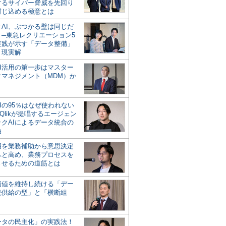
するサイバー脅威を先回り
封じ込める極意とは
とAI、ぶつかる壁は同じだ
」─東急レクリエーション5
実践が示す「データ整備」
う現実解
AI活用の第一歩はマスター
タマネジメント（MDM）か
Iの95％はなぜ使われない
Qlikが提唱するエージェン
ックAIによるデータ統合の
軸
活用を業務補助から意思決定
へと高め、業務プロセスを
させるための道筋とは
の価値を維持し続ける「デー
続供給の型」と「横断組
ータの民主化」の実践法！