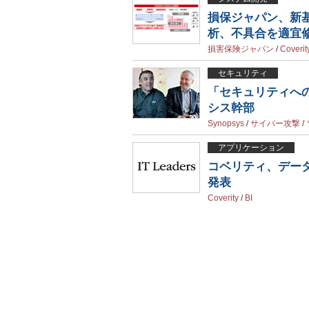
損保ジャパン、新
析、不具合を適宜
損害保険ジャパン
/
Coverit
セキュリティ
「セキュリティへ
シス幹部
Synopsys
/
サイバー攻撃
/
アプリケーション
コベリティ、データ解析ツ
発表
Coverity
/
BI