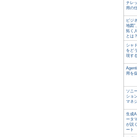
ナレ
用の仕
ビジ
地図
拓く
とは
シャ
をどう
現す
Age
用を
ソニ
ショ
マネ
生成
ータ
が説く
ート