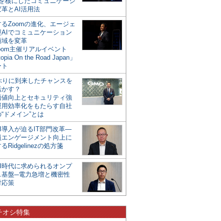
mを核にしたコミュニケーシ
革とAI活用法
るZoomの進化、エージェ
型AIでコミュニケーション
領域を変革
oom主催リアルイベント
opia On the Road Japan」
ート
年ぶりに到来したチャンスを
活かす？
価値向上とセキュリティ強
運用効率化をもたらす自社
“ドメイン”とは
I導入が迫るIT部門改革―
員エンゲージメント向上に
るRidgelinezの処方箋
AI時代に求められるオンプ
ス基盤─電力急増と機密性
対応策
チオシ特集