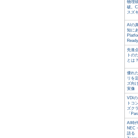
物理
破。C
スズ
AI
知にある
Plat
Read
先進
トの
とは
優れ
リを
ズ向
実像
VDI
トコ
ズク
「Par
AI時
NEC・
語る