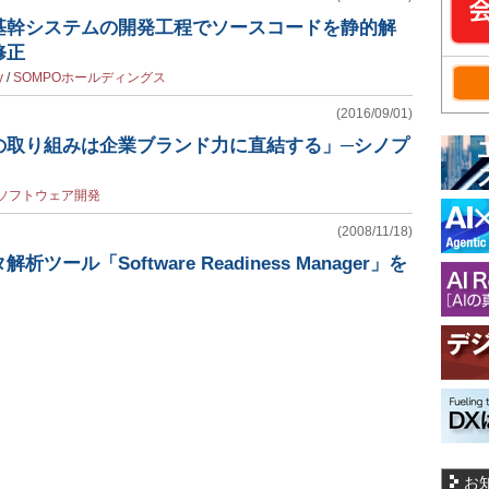
基幹システムの開発工程でソースコードを静的解
修正
y
/
SOMPOホールディングス
(2016/09/01)
の取り組みは企業ブランド力に直結する」─シノプ
ソフトウェア開発
(2008/11/18)
ール「Software Readiness Manager」を
お