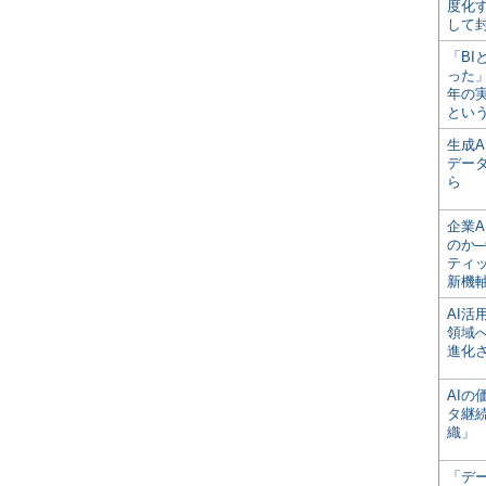
度化
して
「BI
った
年の
とい
生成
デー
ら
企業A
のか─
ティ
新機
AI
領域
進化
AI
タ継
織」
「デ