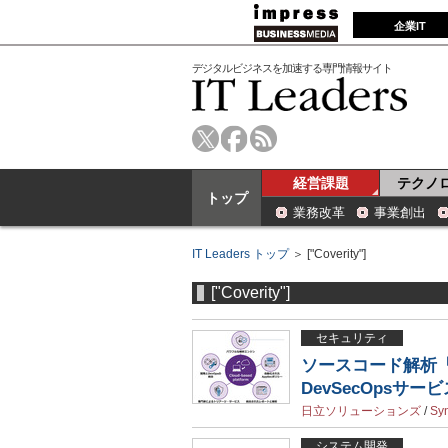
企業IT
デジタルビジネスを加速する専門情報サイト
経営課題
テクノ
トップ
業務改革
事業創出
IT Leaders トップ
＞ ["Coverity"]
["Coverity"]
セキュリティ
ソースコード解析「Co
DevSecOpsサ
日立ソリューションズ
/
Sy
システム開発