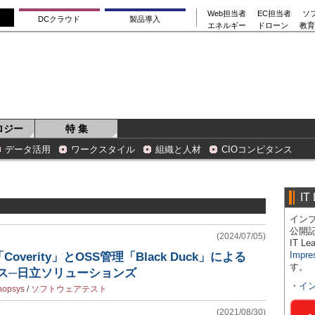
Web担当者
EC担当者
ソ
DCクラウド
製品導入
エネルギー
ドローン
教育
ロジー
特 集
データ活用
ワークスタイル
組織と人材
CIOコンピタンス
IT
インプ
公開
(2024/07/05)
IT 
Impre
verity」とOSS管理「Black Duck」による
す。
ービス─日立ソリューションズ
・
イ
nopsys
/
ソフトウェアテスト
(2021/08/30)