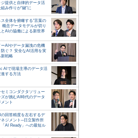
ッジ提供と自律的データ活
組み作りが“鍵”に
ネス全体を俯瞰する“言葉の
”、概念データモデルが切り
人とAIの協働による新世界
？
ドーAIやデータ漏洩の危機
防ぐ？ 安全なAI活用を実
る新戦略
ntic AIで現場主導のデータ活
促進する方法
ーセミコンダクタソリュー
ンズが挑むAI時代のデータ
ジメント
AIの回答精度を左右するデ
マネジメント─日立製作所
「AI Ready」への最短ル