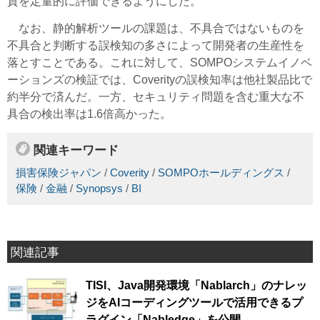
質を定量的に評価できるようにした。
なお、静的解析ツールの課題は、不具合ではないものを
不具合と判断する誤検知の多さによって開発者の生産性を
落とすことである。これに対して、SOMPOシステムイノベ
ーションズの検証では、Coverityの誤検知率は他社製品比で
約半分で済んだ。一方、セキュリティ問題を含む重大な不
具合の検出率は1.6倍高かった。
関連キーワード
損害保険ジャパン
/
Coverity
/
SOMPOホールディングス
/
保険
/
金融
/
Synopsys
/
BI
関連記事
TISI、Java開発環境「Nablarch」のナレッ
ジをAIコーディングツールで活用できるプ
ラグイン「Nabledge」を公開