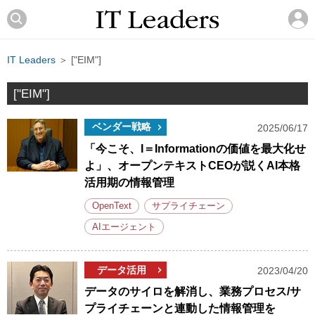
IT Leaders
＞ ["EIM"]
["EIM"]
ベンダー戦略
2025/06/17
「今こそ、I＝Informationの価値を最大化せ
よ」、オープンテキストCEOが説くAI本格
活用期の情報管理
OpenText
サプライチェーン
AIエージェント
データ活用
2023/04/20
データのサイロを解消し、業務プロセス/サ
プライチェーンと連動した情報管理を