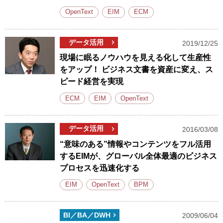
OpenText
EIM
ECM
データ活用
2019/12/25
現場に眠るノウハウを見える化して生産性
をアップ！ ビジネス文書を資産に変え、ス
ピード経営を実現
ECM
EIM
OpenText
データ活用
2016/03/08
“意味のある”情報やコンテンツをフル活用
するEIMが、グローバル全体最適のビジネス
プロセスを迅速化する
EIM
OpenText
BPM
BI／BA／DWH
2009/06/04