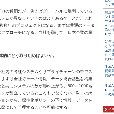
Zoo
ョン変
ロの解消だが、例えばグローバルに展開している
加速す
ント
ステムが異なるというのはよくあるケースだ。これ
の全
、複数年のプロジェクトになる。まずは共通のデータ
─「Z
Zoomt
のアプローチになる。当社を挙げて、日本企業の脱
レポ
14
どう
企業
化・
体的にどう取り組めばよいか。
だけの
生成A
従業
社内の各種システムやサプライチェーンの中でス
貢献す
、まずは全社で単一の情報・データ統合基盤を構築
と共にシステムの数が膨れ上がる。500～1000も
生成
レミ
ョンが乱立しているところも少なくない。単一の統
への
ションから、標準化ポリシーの下で情報・データを
状態にして管理することを可能にする。
イ