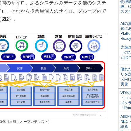
物理
門間のサイロ、あるシステムのデータを他のシステ
破。C
イロ、それから従業員個人のサイロ、グループ内で
スズ
（
図2
）。
AI
知にある
Plat
Read
先進
トの
とは
優れ
リを
ズ向
実像
VDI
トコ
ズク
「Par
AI時
NEC・
ロ化（出典：オープンテキスト）
語る