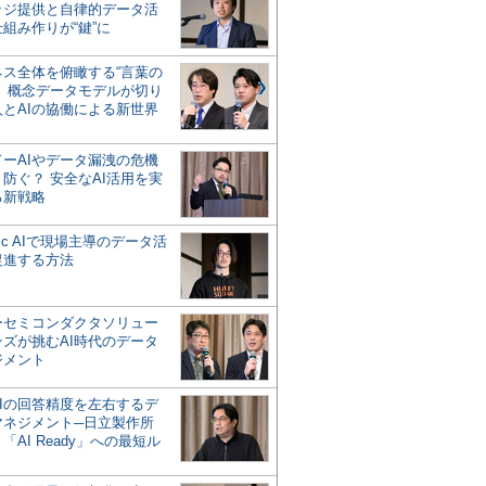
ッジ提供と自律的データ活
組み作りが“鍵”に
ネス全体を俯瞰する“言葉の
”、概念データモデルが切り
人とAIの協働による新世界
？
ドーAIやデータ漏洩の危機
防ぐ？ 安全なAI活用を実
る新戦略
ntic AIで現場主導のデータ活
促進する方法
ーセミコンダクタソリュー
ンズが挑むAI時代のデータ
ジメント
AIの回答精度を左右するデ
マネジメント─日立製作所
「AI Ready」への最短ル