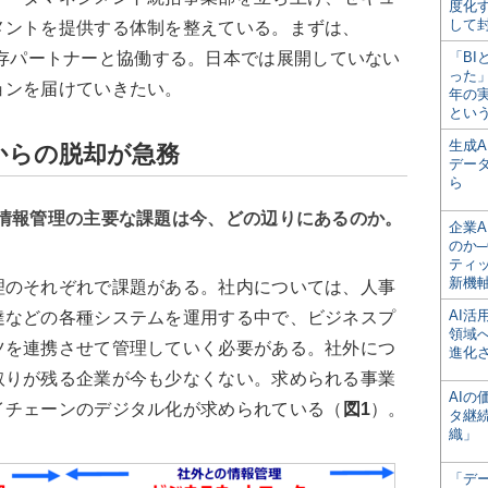
度化
して
メントを提供する体制を整えている。まずは、
両製品の既存パートナーと協働する。日本では展開していない
「BI
った
ョンを届けていきたい。
年の
とい
生成
からの脱却が急務
デー
ら
て情報管理の主要な課題は今、どの辺りにあるのか。
企業A
のか─
ティ
新機
のそれぞれで課題がある。社内については、人事
AI
達などの各種システムを運用する中で、ビジネスプ
領域
ツを連携させて管理していく必要がある。社外につ
進化
取りが残る企業が今も少なくない。求められる事業
AI
イチェーンのデジタル化が求められている（
図1
）。
タ継
織」
「デ