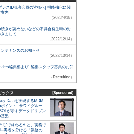
プレスID読者会員の皆様へ] 機能強化に関
ご案内
（2023/4/19）
の続きが読めないなどの不具合発生時の対
つきまして
（2022/12/14）
メンテナンスのお知らせ
（2022/10/14）
 Leaders編集部より] 編集スタッフ募集のお知
（Recruiting）
ピックス
[Sponsored]
eady Dataを実現するMDM
のポイント─サワイグルー
SOLが示すデータドリブン
の基盤
デモ”で終わるAIと、実務で
I─両者を分ける「業務の