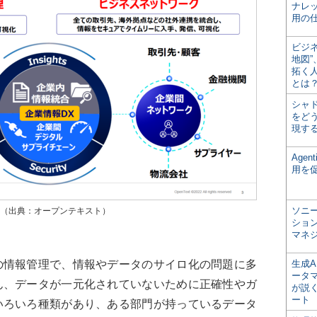
ナレ
用の仕
ビジ
地図
拓く
とは
シャ
をどう
現す
Age
用を
ソニ
ーム（出典：オープンテキスト）
ショ
マネ
情報管理で、情報やデータのサイロ化の問題に多
生成
ータ
ん、データが一元化されていないために正確性やガ
が説く
ート
いろいろ種類があり、ある部門が持っているデータ