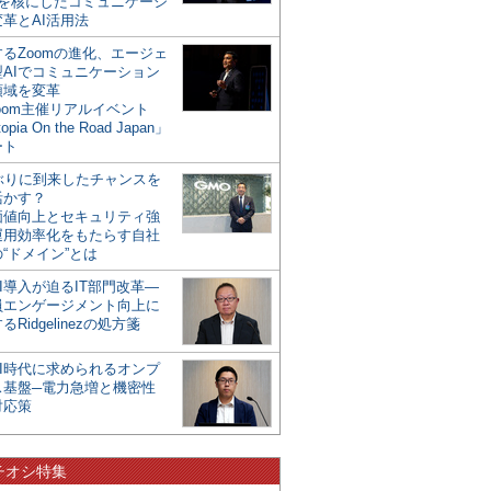
mを核にしたコミュニケーシ
革とAI活用法
るZoomの進化、エージェ
型AIでコミュニケーション
領域を変革
oom主催リアルイベント
opia On the Road Japan」
ート
年ぶりに到来したチャンスを
活かす？
価値向上とセキュリティ強
運用効率化をもたらす自社
“ドメイン”とは
I導入が迫るIT部門改革―
員エンゲージメント向上に
るRidgelinezの処方箋
AI時代に求められるオンプ
ス基盤─電力急増と機密性
対応策
チオシ特集