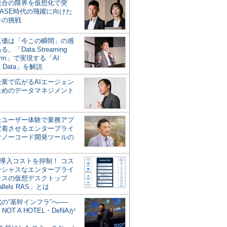
統合の限界を仮想化で突
ASE時代の飛躍に向けた
キの挑戦
の真価は「今この瞬間」の感
。「Data Streaming
form」で実現する「AI
y Data」を解説
企業で広がるAIエージェン
ためのデータマネジメント
？
たユーザー体験で業務アプ
定着させるエンタープライ
けノーコード開発ツールの
の導入コストを抑制！ コス
ンシャスなエンタープライ
ラスの仮想デスクトップ
allels RAS」とは
代の“基幹インフラ”へ──
NOT A HOTEL・DeNAが