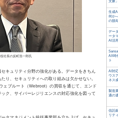
文脈」
生成
何か─
の脱
デー
ータ
AI活
San
AX
締役社長の反町浩一郎氏
ト
セキュリティ分野の強化がある。データをきちん
AI
ウス
あたり、セキュリティへの取り組みは欠かせない。
ネス
や米ウェブルート（Webroot）の買収を通じて、エンド
製造
ジック、サイバーレジリエンスの対応強化を図って
適の
信託銀
リテ
ータマネジメント統括事業部を立ち上げ、セキュ