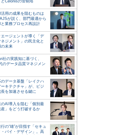
とCelonisの管制塔
AI活用の成果を阻むものは
AJSが説く、部門最適から
却と業務プロセス再設計
タエージェントが導く「デ
マネジメント」の民主化と
用の未来
san社の実践知に基づく、
時代のデータ品質マネジメン
対応のデータ基盤「レイクハ
アーキテクチャ」が、ビジ
成長を加速させる鍵に
業のAI導入を阻む「個別最
遺産」をどう打破するか
行の“雄”が目指す「セキュ
ィ・バイ・デザイン」。高