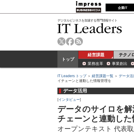
企業IT
デジタルビジネスを加速する専門情報サイト
経営課題
テクノ
トップ
業務改革
事業創出
IT Leaders トップ
＞
経営課題一覧
＞
データ活
イチェーンと連動した情報管理を
データ活用
[
インタビュー
]
データのサイロを解
チェーンと連動した
オープンテキスト 代表取