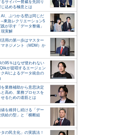
するサイバー脅威を先回り
封じ込める極意とは
とAI、ぶつかる壁は同じだ
」─東急レクリエーション5
実践が示す「データ整備」
う現実解
AI活用の第一歩はマスター
タマネジメント（MDM）か
Iの95％はなぜ使われない
Qlikが提唱するエージェン
ックAIによるデータ統合の
軸
活用を業務補助から意思決定
へと高め、業務プロセスを
させるための道筋とは
の価値を維持し続ける「デー
続供給の型」と「横断組
ータの民主化」の実践法！