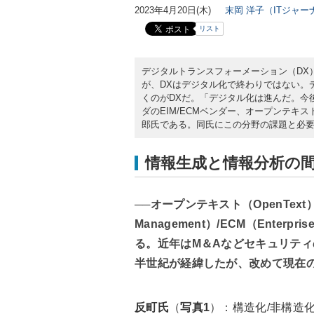
2023年4月20日(木)
末岡 洋子（ITジャ
リスト
デジタルトランスフォーメーション（DX
が、DXはデジタル化で終わりではない。
くのがDXだ。「デジタル化は進んだ。今
ダのEIM/ECMベンダー、オープンテキス
郎氏である。同氏にこの分野の課題と必
情報生成と情報分析の
──オープンテキスト（OpenText）は、E
Management）/ECM（Enterpr
る。近年はM＆Aなどセキュリテ
半世紀が経緯したが、改めて現在
反町氏
（
写真1
）：構造化/非構造