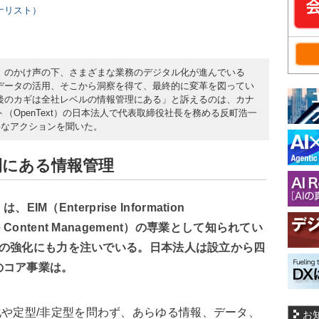
ーナリスト）
）のかけ声の下、さまざまな業務のデジタル化が進んでいる
データの活用、そこから洞察を得て、最終的に変革を図ってい
後のカギは全社レベルの情報管理にある」と訴えるのは、カナ
ト（OpenText）の日本法人で代表取締役社長を務める反町浩一
要なアクションを聞いた。
間にある情報管理
IM（Enterprise Information
ise Content Management）の専業として知られてい
ィの強化にも力を注いでいる。日本法人は設立から四
のコア事業は。
化や定型/非定型を問わず、あらゆる情報、データ、
お