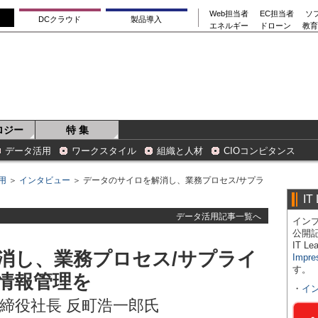
Web担当者
EC担当者
ソ
DCクラウド
製品導入
エネルギー
ドローン
教育
ロジー
特 集
データ活用
ワークスタイル
組織と人材
CIOコンピタンス
用
＞
インタビュー
＞ データのサイロを解消し、業務プロセス/サプラ
IT
データ活用記事一覧へ
インプ
公開
IT 
消し、業務プロセス/サプライ
Impre
す。
情報管理を
・
イ
締役社長 反町浩一郎氏