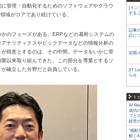
的に管理・自動化するためのソフトウェアやクラウ
[イン
する
の領域がコアであり続けている。
記事
かのフェーズがある。ERPなどの基幹システムの
応に
タアナリティクスやビックデータなどの情報分析の
トが得意とするのは、その中間。データをいかに管
定期
創業以来取り組んできた。この部分を専業とするソ
々が確立した分野だと自負している。
[IT
らせ
ト
AI R
成功
プとJ
経営
“感動
動くA