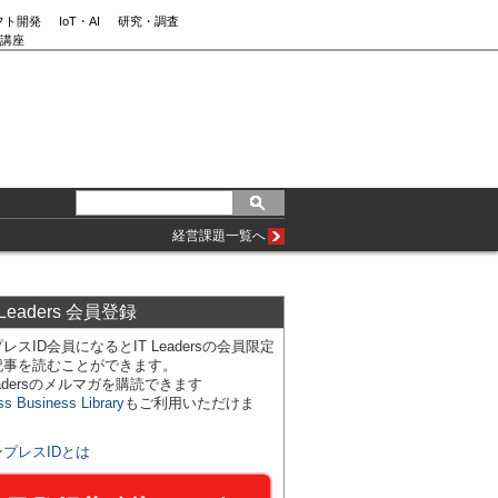
フト開発
IoT・AI
研究・調査
講座
経営課題一覧へ
 Leaders 会員登録
レスID会員になるとIT Leadersの会員限定
記事を読むことができます。
Leadersのメルマガを購読できます
ss Business Library
もご利用いただけま
ンプレスIDとは