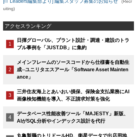
[IT Leaders編集部より] 編集スタッフ募集のお知らせ
(Recr
uiting)
アクセスランキング
日揮グローバル、プラント設計・調達・建設のトラ
ブル事例を「JUST.DB」に集約
メインフレームのソースコードから仕様書を自動生
成─ユニリタエスアール「Software Asset Mainten
ance」
三井住友海上とあいおい損保、保険金支払業務にAI
画像検知機能を導入、不正請求対策を強化
データベース性能改善ツール「MAJESTY」新版、
AIがSQL分析やインデックス設計を代行
丸亀製麺のトリドールHD、衛星データで出店用地