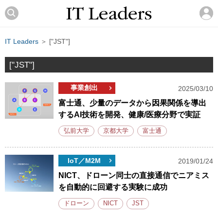
IT Leaders
＞ ["JST"]
["JST"]
事業創出
2025/03/10
富士通、少量のデータから因果関係を導出
するAI技術を開発、健康/医療分野で実証
弘前大学
京都大学
富士通
IoT／M2M
2019/01/24
NICT、ドローン同士の直接通信でニアミス
を自動的に回避する実験に成功
ドローン
NICT
JST