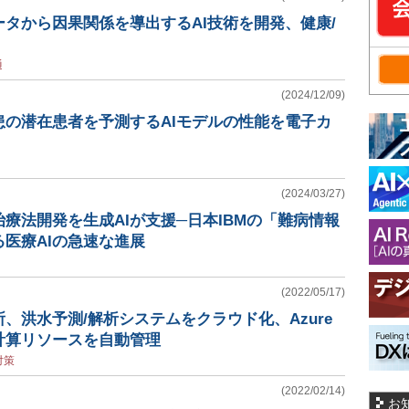
タから因果関係を導出するAI技術を開発、健康/
通
(2024/12/09)
患の潜在患者を予測するAIモデルの性能を電子カ
(2024/03/27)
療法開発を生成AIが支援─日本IBMの「難病情報
医療AIの急速な進展
(2022/05/17)
、洪水予測/解析システムをクラウド化、Azure
計算リソースを自動管理
対策
(2022/02/14)
お