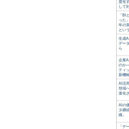
度化
して
「BI
った
年の
とい
生成
デー
ら
企業A
のか─
ティ
新機
AI
領域
進化
AI
タ継
織」
「デ