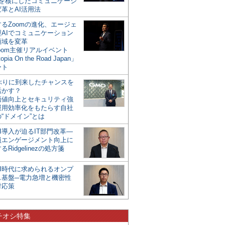
mを核にしたコミュニケーシ
革とAI活用法
るZoomの進化、エージェ
型AIでコミュニケーション
領域を変革
oom主催リアルイベント
opia On the Road Japan」
ート
年ぶりに到来したチャンスを
活かす？
価値向上とセキュリティ強
運用効率化をもたらす自社
“ドメイン”とは
I導入が迫るIT部門改革―
員エンゲージメント向上に
るRidgelinezの処方箋
AI時代に求められるオンプ
ス基盤─電力急増と機密性
対応策
チオシ特集