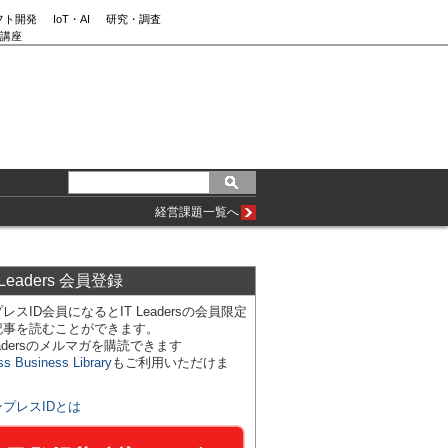
フト開発
IoT・AI
研究・調査
講座
経営課題一覧へ
 Leaders 会員登録
レスID会員になるとIT Leadersの会員限定
記事を読むことができます。
Leadersのメルマガを購読できます
ss Business Library
もご利用いただけま
ンプレスIDとは