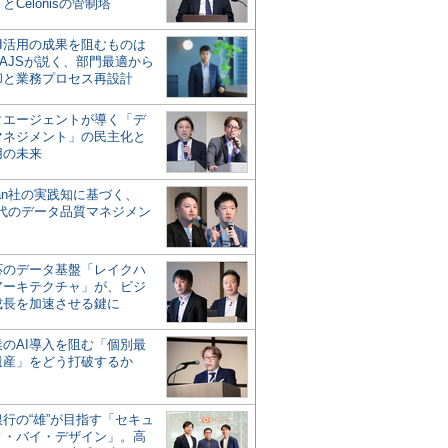
とCelonisの管制塔
AI活用の成果を阻むものは
AJSが説く、部門最適から
却と業務プロセス再設計
タエージェントが導く「デ
マネジメント」の民主化と
用の未来
san社の実践知に基づく、
時代のデータ品質マネジメン
対応のデータ基盤「レイクハ
アーキテクチャ」が、ビジ
成長を加速させる鍵に
業のAI導入を阻む「個別最
遺産」をどう打破するか
行の“雄”が目指す「セキュ
ィ・バイ・デザイン」。高