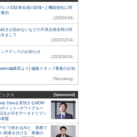
プレスID読者会員の皆様へ] 機能強化に関
ご案内
（2023/4/19）
の続きが読めないなどの不具合発生時の対
つきまして
（2022/12/14）
メンテナンスのお知らせ
（2022/10/14）
 Leaders編集部より] 編集スタッフ募集のお知
（Recruiting）
ピックス
[Sponsored]
eady Dataを実現するMDM
のポイント─サワイグルー
SOLが示すデータドリブン
の基盤
デモ”で終わるAIと、実務で
I─両者を分ける「業務の