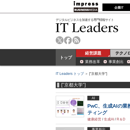
企業IT
デジタルビジネスを加速する専門情報サイト
経営課題
テクノ
トップ
業務改革
事業創出
IT Leaders トップ
＞ ["京都大学"]
["京都大学"]
AI
PwC、生成AIの
ティング
健康経営
/
生成AI
/
R＆D
事業創出