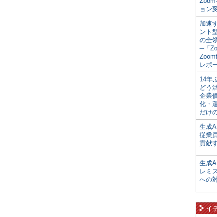
Zoo
ョン変
加速す
ント
の全
─「Z
Zoomt
レポ
14
どう
企業
化・
だけの
生成A
従業
貢献す
生成
レミ
への
イ