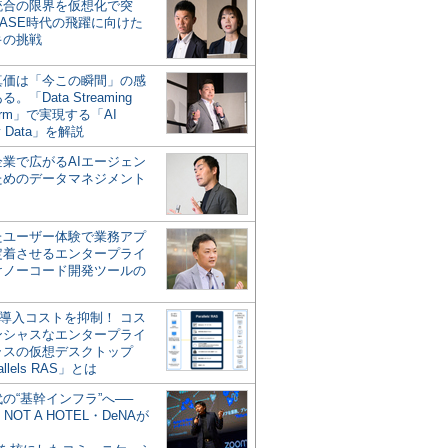
統合の限界を仮想化で突
ASE時代の飛躍に向けた
キの挑戦
の真価は「今この瞬間」の感
。「Data Streaming
form」で実現する「AI
y Data」を解説
企業で広がるAIエージェン
ためのデータマネジメント
？
たユーザー体験で業務アプ
定着させるエンタープライ
けノーコード開発ツールの
の導入コストを抑制！ コス
ンシャスなエンタープライ
ラスの仮想デスクトップ
allels RAS」とは
代の“基幹インフラ”へ──
NOT A HOTEL・DeNAが