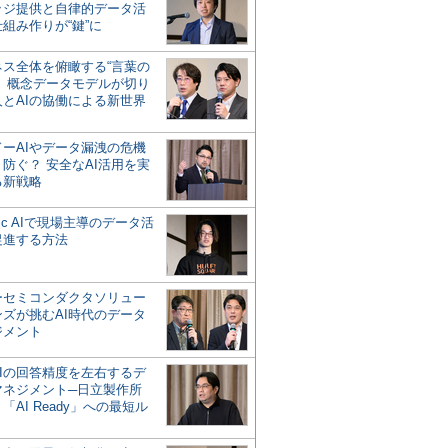
ッジ提供と自律的データ活
組み作りが“鍵”に
ネス全体を俯瞰する“言葉の
”、概念データモデルが切り
人とAIの協働による新世界
？
ドーAIやデータ漏洩の危機
防ぐ？ 安全なAI活用を実
る新戦略
ntic AIで現場主導のデータ活
促進する方法
ーセミコンダクタソリュー
ンズが挑むAI時代のデータ
ジメント
AIの回答精度を左右するデ
マネジメント─日立製作所
「AI Ready」への最短ル