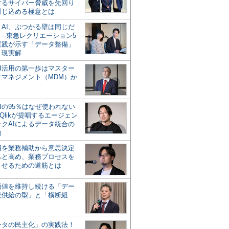
するサイバー脅威を先回り
封じ込める極意とは
とAI、ぶつかる壁は同じだ
」─東急レクリエーション5
実践が示す「データ整備」
う現実解
AI活用の第一歩はマスター
タマネジメント（MDM）か
Iの95％はなぜ使われない
Qlikが提唱するエージェン
ックAIによるデータ統合の
軸
活用を業務補助から意思決定
へと高め、業務プロセスを
させるための道筋とは
の価値を維持し続ける「デー
続供給の型」と「横断組
ータの民主化」の実践法！