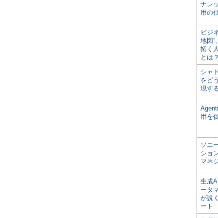
ナレ
用の仕
ビジ
地図
拓く
とは
シャ
をどう
現す
Age
用を
ソニ
ショ
マネ
生成
ータ
が説く
ート