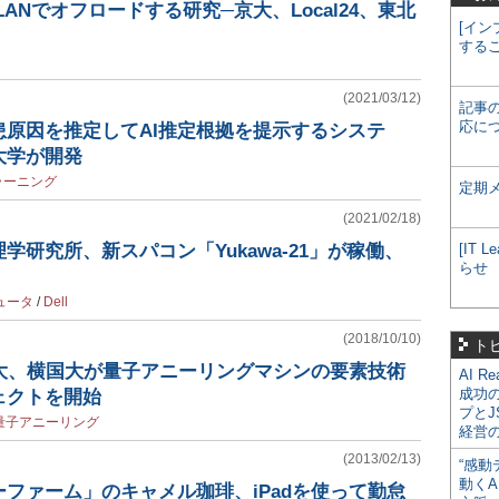
ANでオフロードする研究─京大、Local24、東北
[イン
する
(2021/03/12)
記事
応に
患原因を推定してAI推定根拠を提示するシステ
大学が開発
ラーニング
定期
(2021/02/18)
学研究所、新スパコン「Yukawa-21」が稼働、
[IT
らせ
ュータ
/
Dell
(2018/10/10)
ト
早大、横国大が量子アニーリングマシンの要素技術
AI R
成功
ェクトを開始
プとJ
量子アニーリング
経営
(2013/02/13)
“感動
動くA
ファーム」のキャメル珈琲、iPadを使って勤怠