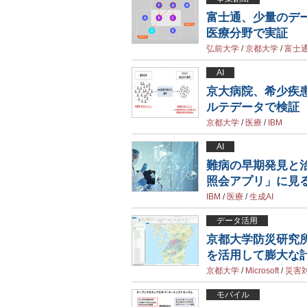
富士通、少量のデー
医療分野で実証
弘前大学
/
京都大学
/
富士
AI
京大病院、希少疾
ルテデータで検証
京都大学
/
医療
/
IBM
AI
難病の早期発見と治
照会アプリ」に見る
IBM
/
医療
/
生成AI
データ活用
京都大学防災研究所
を活用して膨大な
京都大学
/
Microsoft
/
災害
モバイル