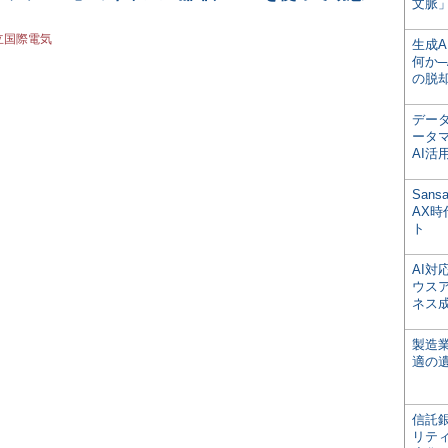
文脈」
立国際電気
生成
何か─
の脱
デー
ータ
AI活
San
AX
ト
AI
ウス
ネス
製造
適の
信託銀
リテ