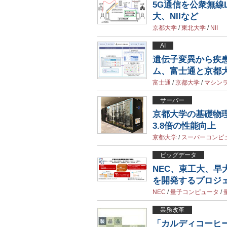
5G通信を公衆無線L
大、NIIなど
京都大学
/
東北大学
/
NII
AI
遺伝子変異から疾
ム、富士通と京都
富士通
/
京都大学
/
マシン
サーバー
京都大学の基礎物理
3.8倍の性能向上
京都大学
/
スーパーコンピ
ビッグデータ
NEC、東工大、
を開発するプロジ
NEC
/
量子コンピュータ
/
業務改革
「カルディコーヒー