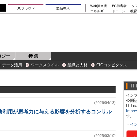
Web担当者
EC担当者
ソ
DCクラウド
製品導入
エネルギー
ドローン
教育
ロジー
特 集
データ活用
ワークスタイル
組織と人材
CIOコンピタンス
IT
インプ
公開
(2026/04/13)
IT 
Impre
業務利用が思考力に与える影響を分析するコンサル
す。
・
イ
(2025/03/10)