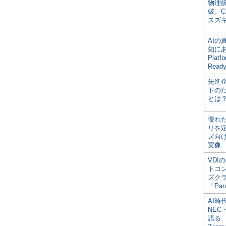
物理
破。C
スズ
AI
知にある
Plat
Read
先進
トの
とは
優れ
リを
ズ向
実像
VDI
トコ
ズク
「Par
AI時
NEC・
語る